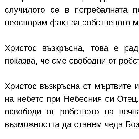
случилото се в погребалната 
неоспорим факт за собственото м
Христос възкръсна, това е рад
показва, че сме свободни от робс
Христос възкръсна от мъртвите и
на небето при Небесния си Отец.
освободи от робството на веч
възможността да станем чеда Бо