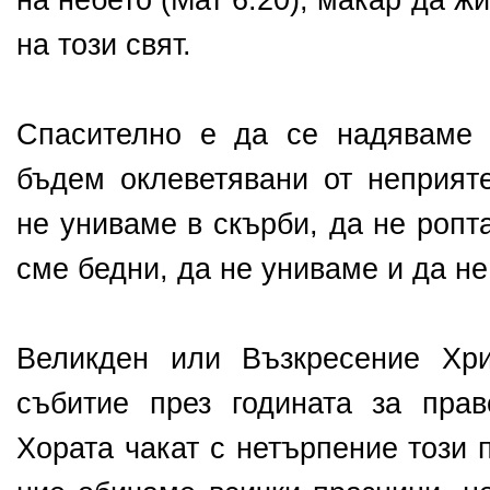
на небето (Мат 6:20), макар да 
на този свят.
Спасително е да се надяваме 
бъдем оклеветявани от неприят
не униваме в скърби, да не ропт
сме бедни, да не униваме и да не
Великден или Възкресение Хри
събитие през годината за прав
Хората чакат с нетърпение този 