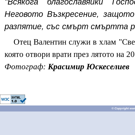
"Всякога благославяйки Госп
Неговото Възкресение, защото
разпятие, със смърт смъртта р
Отец Валентин служи в хлам "Све
която отвори врати през лятото на 20
Фотограф:
Красимир Юскеселиев
© Copyright
ww