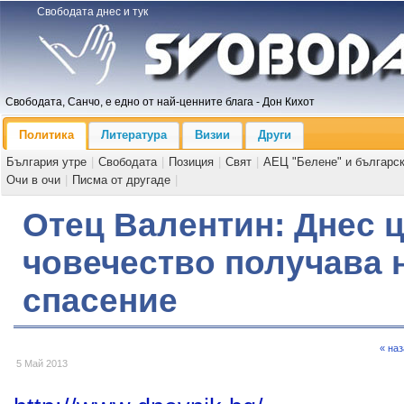
Свободата днес и тук
Свободата, Санчо, е едно от най-ценните блага - Дон Кихот
Политика
Литература
Визии
Други
България утре
|
Свободата
|
Позиция
|
Свят
|
АЕЦ "Белене" и българс
Очи в очи
|
Писма от другаде
|
Отец Валентин: Днес 
човечество получава 
спасение
« на
5 Май 2013