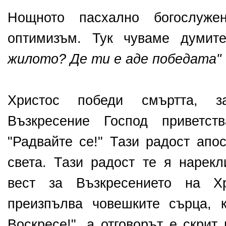
Нощното пасхално богослуж
оптимизъм. Тук чуваме думи
жилото? Де ти е аде победата"
Христос победи смъртта, з
Възкресение Господ приветст
"Радвайте се!" Тази радост апо
света. Тази радост те я нарекл
вест за Възкресението на Хр
преизпълва човешките сърца, к
Воскресе!", а отговорът е скрит