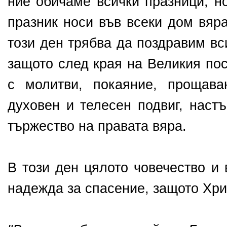
ние обичаме всички празници, но
празник носи във всеки дом вяр
този ден трябва да поздравим вс
защото след края на Великия пос
с молитви, покаяние, прощава
духовен и телесен подвиг, наст
тържество на правата вяра.
В този ден цялото човечество и 
надежда за спасение, защото Хри