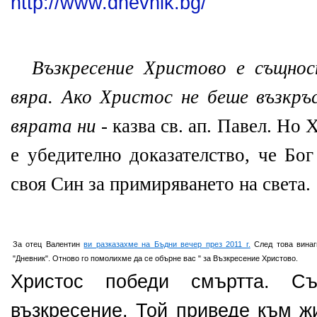
http://www.dnevnik.bg/
Възкресение Христово е същно
вяра. Ако Христос не беше възкръ
вярата ни
- казва св. ап. Павел. Но 
е убедително доказателство, че Бо
своя Син за примиряването на света.
За отец Валентин
ви разказахме на Бъдни вечер през 2011 г.
След това винаг
"Дневник". Отново го помолихме да се обърне вас " за Възкресение Христово.
Христос победи смъртта. С
възкресение. Той приведе към жи