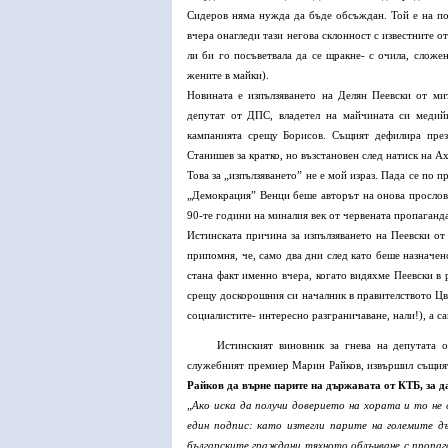
Сидеров няма нужда да бъде обсъждан. Той е на пок
вчера онагледи тази негова склонност с известните о
ли би го посъветвала да се щракне- с очила, слож
жените в майки).
Новината е изпълзяването на Делян Пеевски от ми
депутат от ДПС, владетел на майчината си медийн
кампанията срещу Борисов. Същият дефилира през 
Станишев за кратко, но възстановен след натиск на А
Това за „изпълзяването” не е мой израз. Пада се по 
„Демокрация” Венци беше авторът на онова прословут
90-те години на миналия век от червената пропаганд
Истинската причина за изпълзяването на Пеевски от
припомня, че, само два дни след като беше назначен
стана факт именно вчера, когато видяхме Пеевски в
срещу доскорошния си началник в правителството Цве
социалистите- интересно разграничаване, нали!), а с
Истинският виновник за гнева на депутата 
служебният премиер Марин Райков, извършил същият 
Райков да върне парите на държавата от КТБ, за д
„
Ако иска да получи доверието на хората и то не
един подпис: като изтегли парите на големите 
българските граждани тяхното облъчване с пропаган