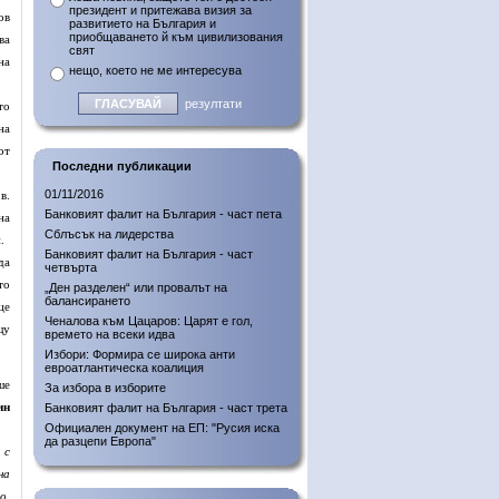
президент и притежава визия за
ов
развитието на България и
приобщаването й към цивилизования
ва
свят
на
нещо, което не ме интересува
резултати
то
на
от
Последни публикации
01/11/2016
в.
Банковият фалит на България - част пета
на
Сблъсък на лидерства
.
Банковият фалит на България - част
да
четвърта
то
„Ден разделен“ или провалът на
балансирането
це
Ченалова към Цацаров: Царят е гол,
щу
времето на всеки идва
Избори: Формира се широка анти
евроатлантическа коалиция
ше
За избора в изборите
ин
Банковият фалит на България - част трета
Официален документ на ЕП: "Русия иска
да разцепи Европа"
 с
на
о,