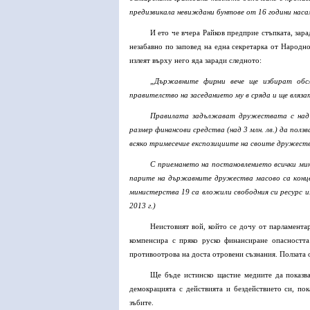
предизвикала невиждани бунтове от 16 години насам.
И ето че вчера Райков предприе стъпката, зар
незабавно по заповед на една секретарка от Народно
излеят върху него яда заради следното:
„Държавните фирми вече ще избират обсл
правителство на заседанието му в сряда и ще вляза
Правилата задължават дружествата с над 
размер финансови средства (над 3 млн. лв.) да пол
всяко тримесечие експозициите на своите дружест
С приемането на постановлението всички мин
парите на държавните дружества масово са конц
министерства 19 са вложили свободния си ресурс из
2013 г.)
Неистовият вой, който се дочу от парламента
компенсира с пряко руско финансиране опасността
противоотрова на доста отровени съзнания. Ползата о
Ще бъде истинско щастие медиите да показва
демокрацията с действията и бездействието си, по
зъбите.