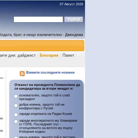
07 Август 2026
бодата, брат, е нещо изключително - Джендема
шите дни: дайджест
|
Блогария
|
Памет
|
Вземете последните новини
Отказът на президента Плевнелиев да
се кандидатира за втори мнадат е:
основателен, защото той е слаб
президент
добра новина, защото той ни
конфронтира с Русия
заради изцепката на Радан Кънев
на
заради многократното му бламиране
от ГЕРБ. Последният път -
отхвърлянето на ветото му върху
за
Изборния кодекс
лоша новина, защото той е достоен