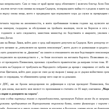
аз непрекъснато. Сам се тика от край време пред обективите ( колегата блогър Асен Ген
т жълтия печат голи снимки на младия Сидеров, позиращ както майка го е родила и както ед
ени върху онова нещо, което е предвидено при нормалните хора да служи за превръщане 
тичната черупка на анонимността, в която пребиваваше толкова години зад кулисите ка
а империя, създадена за обслужване на тройната коалиция, после на Борисов и сега 
годините и като следовател, заместник министър по бедствията и авариите, уволнен 
хмед Доган.
право на Венци Лаков, който днес е сред най-верните депутати на Сидеров. Като репортер от 
о заглавие за „изпълзелите на припек пенсионери”, което дълго се размахваше в средата 
а като доказателство за „фашизма” на сините в отношението им към бедстващите пенсионери
 подмолите на кукловодството е , че беше посегнато на неговата бърлога. Позволявам си 
о от президента Плевнелиев, призовах служебното правителство да направи точно това. И 
 ролята на Сидеров от трибуната на Народното събрание да крещи с изкривено от злоба ли
тан Цветанов, който днес дори не смее да му възрази ( макар да се държи войнствено сре
амо се оправдава, че обвиненията срещу него още не са доказани.
от ДПС, ако не броим заподозрения по дефиниция в случая президент Плевнелиев, бе
ден онова, към което моя милост го призоваваше в статията си 16 март, озаглавена „
Мар
а върне и доверието на хората
”.
 само в една партия,а тъкмо в справедливостта, премиерът Райков може да го направи
държавни предприятия от Корпоративна търговска банка, която финансира с парите 
да, допринесла в много голяма степен за кризата в България- именно криза на довериет