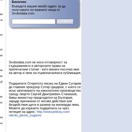
Бюлетин
Въведете вашия имейл адрес за да
получавате по-важните неща от
Svobodata.com.
ви
си
то
по
на
Svobodata.com не носи отговорност за
съдържанието и авторските права на
препечатани статии - като винаги посочва име
че
на автор и линк на първоначалната публикация.
ни
ай
Подкрепете Откритото писмо на Едвин Сугарев
до главния прокурор Сотир Цацаров, с което се
иска започването на наказателно производство
срещу лицето Сергей Дмитриевич Станишев,
но
бивш министър-председател на България,
заради причинени от негови действия или
то
бездействия щети в размер на милиарди лева.
Можете да изразите подкрепата си чрез
петиция на адрес:
http://www.peticiq.com/
otkrito_pismo_sugarev
на
же