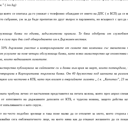
” ( ivo.bg)
ади която се опитаха да го унижат с телефонно обаждане от името на ДПС ( и БСП) да се я
то събрание, уж за да бъде препитан по друг въпрос в парламента, но всъщност с цел да 
ужващи банки по единни, задължителни правила. Те бяха одобрени от служебно
т в сила три дни след обнародването им в Държавен вестник.
50% държавно участие и контролираните от самите тях компании със значителни 
зват услугите на поне четири обслужващи банки, като всяко министерство ще оповестява 
ва, които надвишават лимитите.
истерства публикуваха на сайтовете си и данни към края на март, които потвърдиха, 
ентрирани в Корпоративна търговска банка. От 40 дружества под шапката на различ
цяло или частично в КТБ, като тук влизат и енергийните гиганти „ ( в. „Капитал”, 23 м
рната трибуна лично от настъпения представител на петата колона, която през април спеш
 от изтеглянето на държавните депозити от КТБ, е чудесна новина, защото действа ка
т изпълзяването е като серум..
т по-често подобно зрелище и така поне малко да се отплатят за злото, което сториха 
казвайки сега емблематичното лице, на което няма как да откажат желанието да си пока