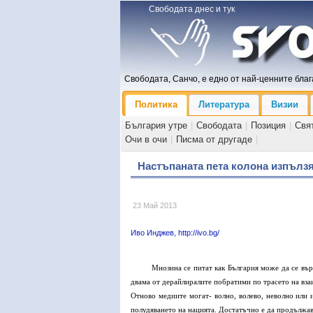
Свободата днес и тук
Свободата, Санчо, е едно от най-ценните блага
Политика
Литература
Визии
България утре
|
Свободата
|
Позиция
|
Свя
Очи в очи
|
Писма от другаде
|
Настъпаната пета колона изпълзя
23 Май 2013
Иво Инджев, http://ivo.bg/
Мнозина се питат как България може да се въ
двама от дерайлиралите побратими по трасето на взаи
Отново медиите могат- волно, волево, неволно или и
полудяването на нацията. Достатъчно е да продължав