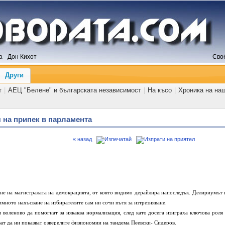
 - Дон Кихот
Сво
Други
т
|
АЕЦ "Белене" и българската независимост
|
На късо
|
Хроника на на
 на припек в парламента
« назад
рне на магистралата на демокрацията, от която видимо дерайлира напоследък. Делириумът 
мното нахъсване на избирателите сам ни сочи пътя за изтрезняване.
 воленово да помогнат за някаква нормализация, след като досега изиграха ключова роля 
ат да ни показват озверелите физиономии на тандема Пеевски- Сидеров.