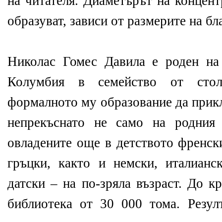
на читателя. Диаметърът на концент
образуват, зависи от размерите на бл
Николас Гомес Давила е роден на
Колумбия в семейство от сто
формалното му образование да прикл
непрекъснато не само на родния
овладените още в детството френски
гръцки, както и немски, италианс
датски – на по-зряла възраст. До к
библиотека от 30 000 тома. Резул