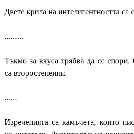
Двете крила на интелигентността са 
.........
Тъкмо за вкуса трябва да се спори.
са второстепенни.
......
Изреченията са камъчета, които пи