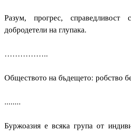
Разум, прогрес, справедливост 
добродетели на глупака.
……………..
Обществото на бъдещето: робство бе
........
Буржоазия е всяка група от индиви