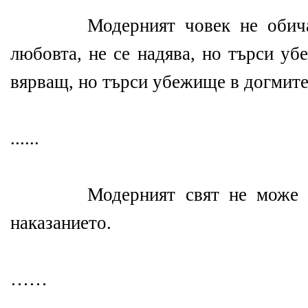
Модерният човек не обича, 
любовта, не се надява, но търси уб
вярващ, но търси убежище в догмите
......
Модерният свят не може да б
наказанието.
……