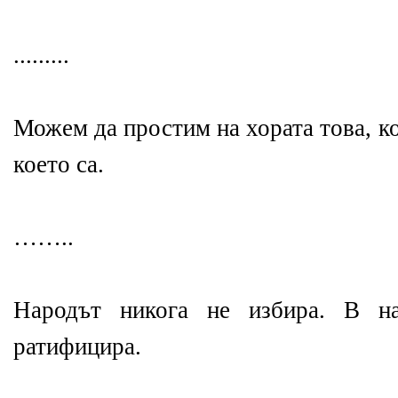
.........
Можем да простим на хората това, кое
което са.
……..
Народът никога не избира. В на
ратифицира.