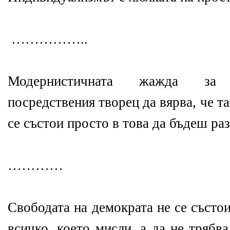
……………..
Модернистичната жажда за 
посредствения творец да вярва, че т
се състои просто в това да бъдеш ра
…………
Свободата на демократа не се състо
всичко, което мисли, а да не трябв