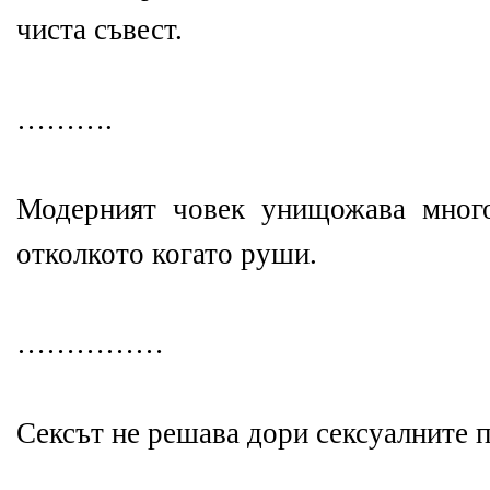
чиста съвест.
……….
Модерният човек унищожава много
отколкото когато руши.
……………
Сексът не решава дори сексуалните 