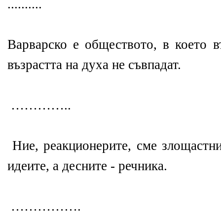
..........
Варварско е обществото, в което в
възрастта на духа не съвпадат.
…………..
Ние, реакционерите, сме злощастни
идеите, а десните - речника.
…………….