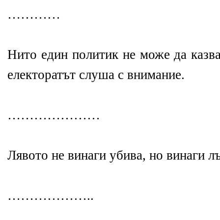
…………
Нито един политик не може да казва
електоратът слуша с внимание.
…………………
Лявото не винаги убива, но винаги л
………………..