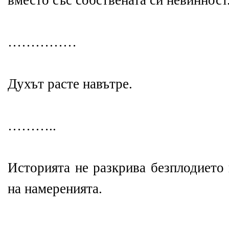
вместо със собствената си невинност
……………
Духът расте навътре.
………..
Историята не разкрива безплодието 
на намеренията.