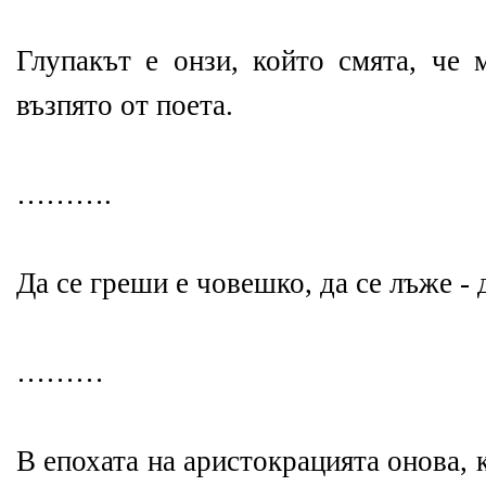
Глупакът е онзи, който смята, че 
възпято от поета.
……….
Да се греши е човешко, да се лъже -
………
В епохата на аристокрацията онова, 