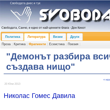
Свободата днес и тук
Свободата, Санчо, е едно от най-ценните блага - Дон Кихот
Политика
Литература
Визии
Други
Проза
|
Критика
|
Фрагменти
|
Есеистика
|
Поезия
|
"Демонът разбира всич
създава нищо"
« на
20 Юни 2013
Николас Гомес Давила