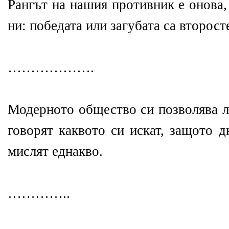
Рангът на нашия противник е онова,
ни: победата или загубата са второст
……………….
Модерното общество си позволява л
говорят каквото си искат, защото 
мислят еднакво.
…………..