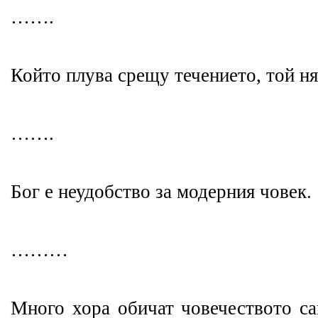
…….
Който плува срещу течението, той ня
…….
Бог е неудобство за модерния човек.
………
Много хора обичат човечеството са