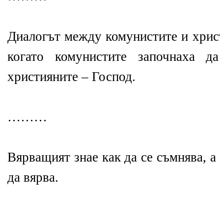
Диалогът между комунистите и хрис
когато комунистите започнаха д
християните – Господ.
………
Вярващият знае как да се съмнява, а
да вярва.
……….