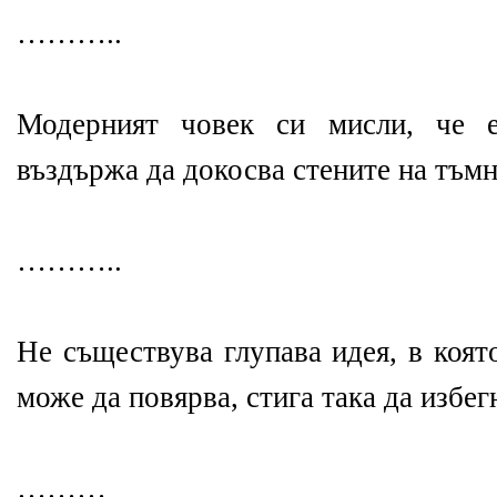
………..
Модерният човек си мисли, че е
въздържа да докосва стените на тъмн
………..
Не съществува глупава идея, в коят
може да повярва, стига така да избег
………