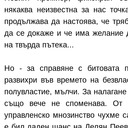
някаква неизвестна за нас точк
продължава да настоява, че тря
да се докаже и че има желание 
на твърда пътека...
Но - за справяне с битовата п
развихри във времето на безвла
полувластие, мълчи. За налагане
също вече не споменава. От 
управленско мнозинство чухме с
е бил даден шанс на Делян Пеев