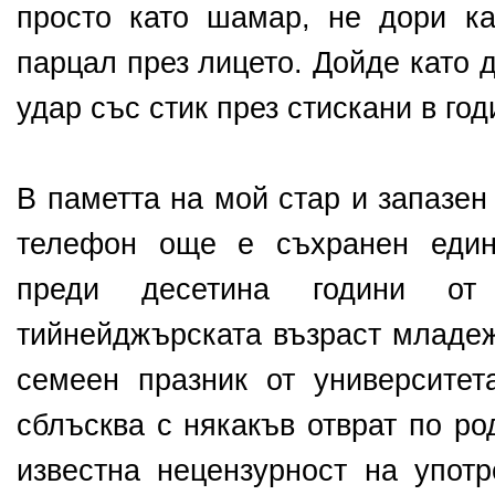
просто като шамар, не дори к
парцал през лицето. Дойде като
удар със стик през стискани в год
В паметта на мой стар и запазен
телефон още е съхранен един
преди десетина години от
тийнейджърската възраст младеж
семеен празник от университе
сблъсква с някакъв отврат по ро
известна нецензурност на упот