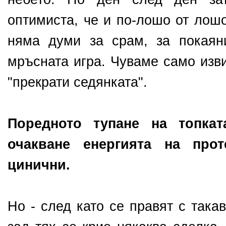
оптимиста, че и по-лошо от лош
няма думи за срам, за покаян
мръсната игра. Чуваме само изви
"прекрати седянката".
Поредното тупане на топка
очакване енергията на про
цинични.
Но - след като се правят с така