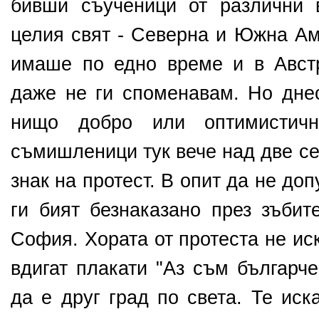
бивши съученици от различни 
целия свят - Северна и Южна А
имаше по едно време и в Авст
даже не ги споменавам. Но дне
нищо добро или оптимистич
съмишленици тук вече над две се
знак на протест. В опит да не до
ги бият безнаказано през зъбит
София. Хората от протеста не ис
вдигат плакати "Аз съм българче
да е друг град по света. Те иск