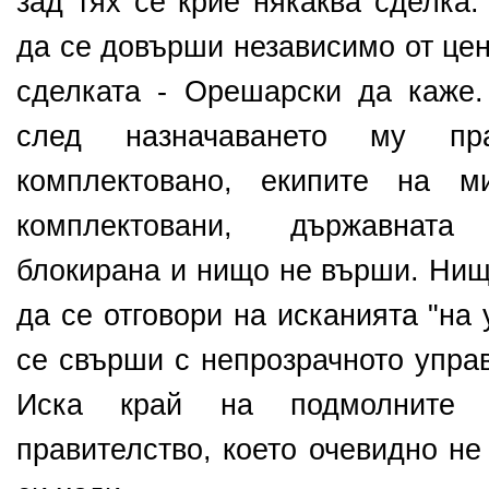
зад тях се крие някаква сделка.
да се довърши независимо от цен
сделката - Орешарски да каже
след назначаването му пр
комплектовано, екипите на м
комплектовани, държавнат
блокирана и нищо не върши. Нищ
да се отговори на исканията "на 
се свърши с непрозрачното управ
Иска край на подмолните 
правителство, което очевидно не