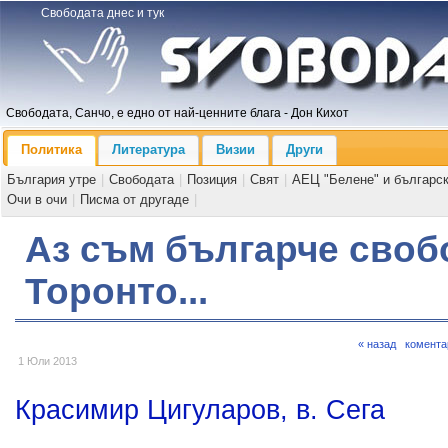
Свободата днес и тук
Свободата, Санчо, е едно от най-ценните блага - Дон Кихот
Политика
Литература
Визии
Други
България утре
|
Свободата
|
Позиция
|
Свят
|
АЕЦ "Белене" и българс
Очи в очи
|
Писма от другаде
|
Аз съм българче своб
Торонто...
« назад
комента
1 Юли 2013
Красимир Цигуларов, в. Сега