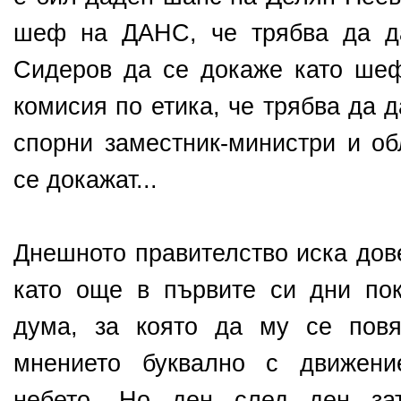
шеф на ДАНС, че трябва да д
Сидеров да се докаже като ше
комисия по етика, че трябва да 
спорни заместник-министри и об
се докажат...
Днешното правителство иска дов
като още в първите си дни по
дума, за която да му се пов
мнението буквално с движени
небето. Но ден след ден зат