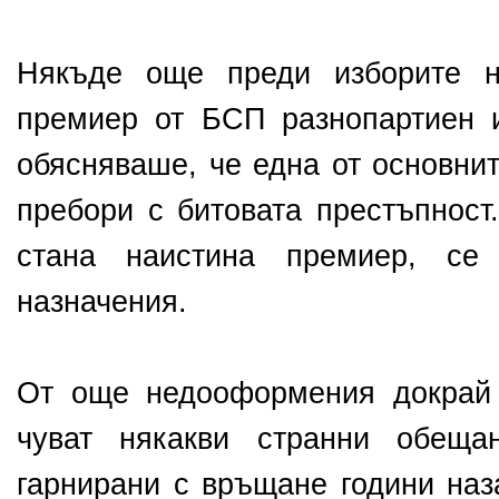
Някъде още преди изборите н
премиер от БСП разнопартиен 
обясняваше, че една от основни
пребори с битовата престъпност
стана наистина премиер, се
назначения.
От още недооформения докрай 
чуват някакви странни обеща
гарнирани с връщане години наз