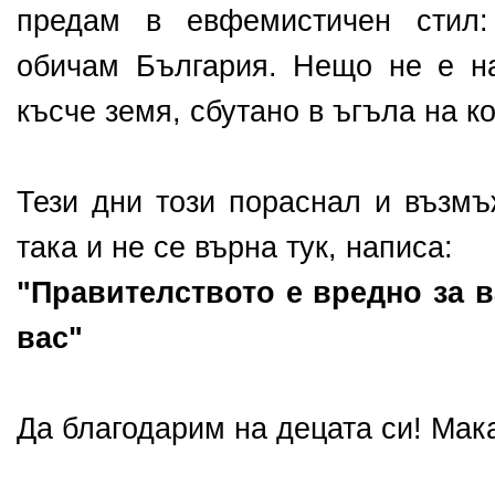
предам в евфемистичен стил
обичам България. Нещо не е н
късче земя, сбутано в ъгъла на ко
Тези дни този пораснал и възмъ
така и не се върна тук, написа:
"Правителството е вредно за в
вас"
Да благодарим на децата си! Мака