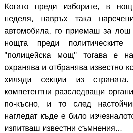
Когато преди изборите, в но
неделя, навръх така наречен
автомобила, го приемаш за лош 
нощта преди политическите 
"полицейска мощ" тогава е на
охранява и отбранява известно к
хиляди секции из страната. 
компетентни разследващи органи
по-късно, и то след настойч
нагледат къде е било изчезналот
изпитваш известни съмнения...