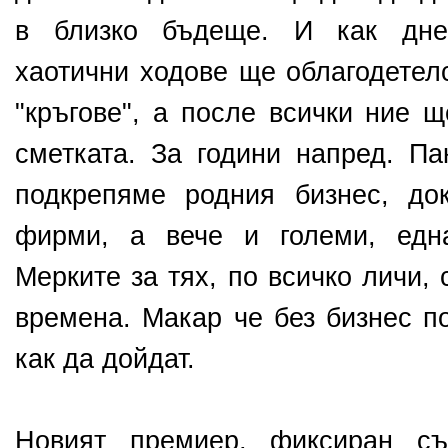
в близко бъдеще. И как дне
хаотични ходове ще облагодетел
"кръгове", а после всички ние 
сметката. За години напред. П
подкрепяме родния бизнес, до
фирми, а вече и големи, една
Мерките за тях, по всичко личи, 
времена. Макар че без бизнес п
как да дойдат.
Новият премиер, фиксиран съ