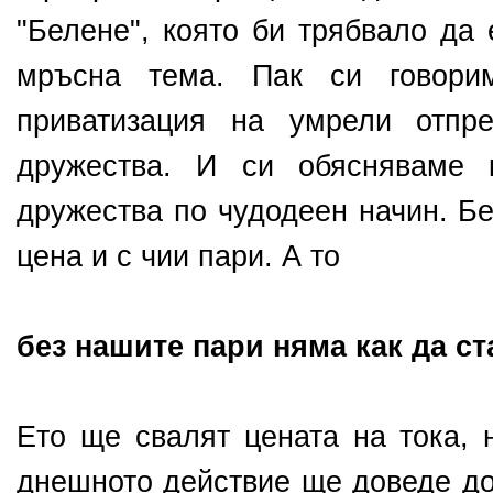
"Белене", която би трябвало да
мръсна тема. Пак си говорим
приватизация на умрели отпр
дружества. И си обясняваме 
дружества по чудодеен начин. Бе
цена и с чии пари. А то
без нашите пари няма как да ст
Ето ще свалят цената на тока, 
днешното действие ще доведе до