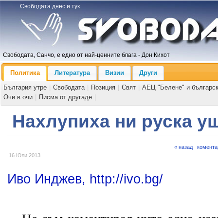
Свободата днес и тук
Свободата, Санчо, е едно от най-ценните блага - Дон Кихот
Политика
Литература
Визии
Други
България утре
|
Свободата
|
Позиция
|
Свят
|
АЕЦ "Белене" и българс
Очи в очи
|
Писма от другаде
|
Нахлупиха ни руска уш
« назад
комента
16 Юли 2013
Иво Инджев, http://ivo.bg/