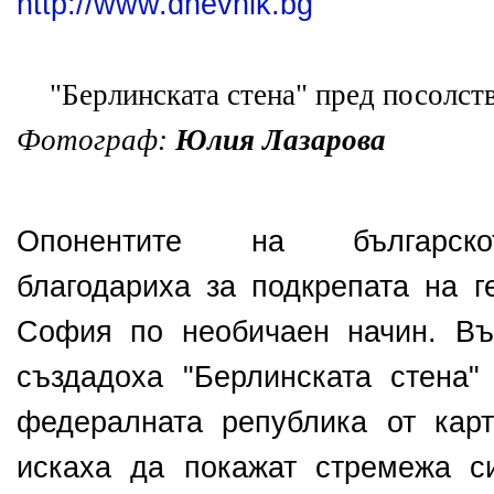
http://www.dnevnik.bg
"Берлинската стена" пред посолст
Фотограф:
Юлия Лазарова
Опонентите на българскот
благодариха за подкрепата на г
София по необичаен начин. Въ
създадоха "Берлинската стена"
федералната република от карт
искаха да покажат стремежа с