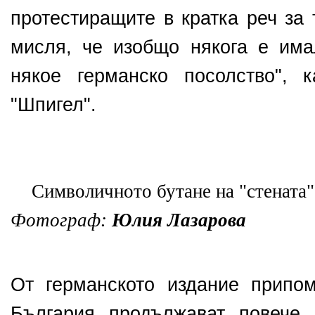
протестиращите в кратка реч за 
мисля, че изобщо някога е им
някое германско посолство", 
"Шпигел".
Символичното бутане на "стената"
Фотограф:
Юлия Лазарова
От германското издание припом
България продължават повече 