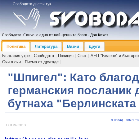
Свободата днес и тук
Свободата, Санчо, е едно от най-ценните блага - Дон Кихот
Политика
Литература
Визии
Други
България утре
|
Свободата
|
Позиция
|
Свят
|
АЕЦ "Белене" и българс
Очи в очи
|
Писма от другаде
|
"Шпигел": Като благод
германския посланик 
бутнаха "Берлинската
« назад
комента
17 Юли 2013