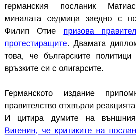
германския посланик Матиа
миналата седмица заедно с п
Филип Отие
призова правите
протестиращите
. Двамата дипло
това, че българските политици
връзките си с олигарсите.
Германското издание припом
правителство отхвърли реакцията
И цитира думите на външния
Вигенин, че критиките на посла