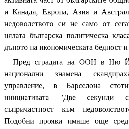
активната част от българските общ
и Канада, Европа, Азия и Австрал
недоволството си не само от сег
цялата българска политическа клас
дъното на икономическата бедност и
Пред сградата на ООН в Ню Йо
национални знамена скандира
управление, в Барселона стот
инициативата "Две секунди со
съпричастност към недоволство
Подобни прояви имаше още сред 