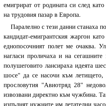
емигрират от родината си след като
на трудовия пазар в Европа.
Паралелно с тези данни станаха п
кандидат-емигрантския жаргон като 
еднопосочният полет ме очаква. Ул
нагласи проличаха и на сегашните
полушеговито лансираха идеята шес
шосе" да се насочи към летището, 
прословутия "Авиотряд 28" недово
извозвани директно към чужбина. Та
изпълнят нужните им летателни часо