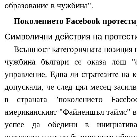
образование в чужбина".
Поколението
Facebook
протести
Символични действия на протест
Всъщност категоричната позиция 
чужбина българи се оказа лош "
управление. Едва ли стратезите на 
допускали, че след цял месец засил
в страната "поколението Facebo
американският "Файненшъл таймс" в
успее да обедини в инициатив