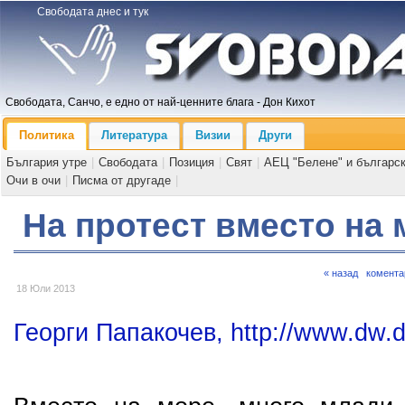
Свободата днес и тук
Свободата, Санчо, е едно от най-ценните блага - Дон Кихот
Политика
Литература
Визии
Други
България утре
|
Свободата
|
Позиция
|
Свят
|
АЕЦ "Белене" и българс
Очи в очи
|
Писма от другаде
|
На протест вместо на 
« назад
комента
18 Юли 2013
Георги Папакочев, http://www.dw.