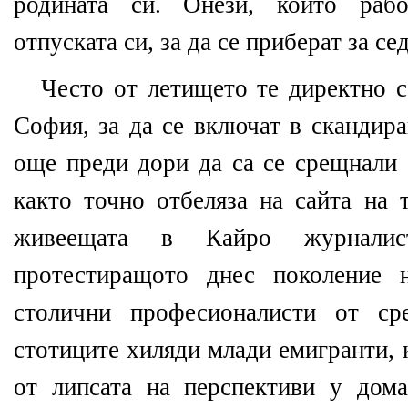
родината си. Онези, които рабо
отпуската си, за да се приберат за се
Често от летището те директно с
София, за да се включат в скандир
още преди дори да са се срещнали 
както точно отбеляза на сайта на 
живеещата в Кайро журналис
протестиращото днес поколение 
столични професионалисти от ср
стотиците хиляди млади емигранти, 
от липсата на перспективи у дом