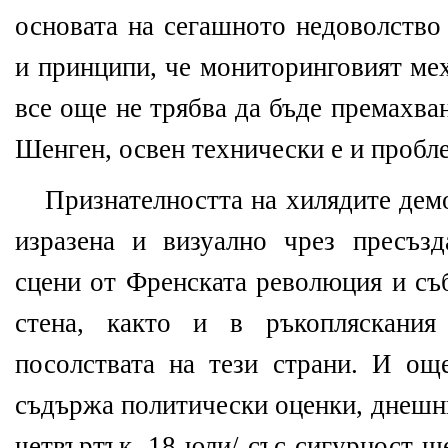
основата на сегашното недоволство
и принципи, че мониторинговият ме
все още не трябва да бъде премахван
Шенген, освен технически е и пробле
Признателността на хилядите дем
изразена и визуално чрез пресъз
сцени от Френската революция и съ
стена, както и в ръкопляскания
посолствата на тези страни. И о
съдържа политически оценки, днешни
четвъртък, 18 юли/ със сигурност щ