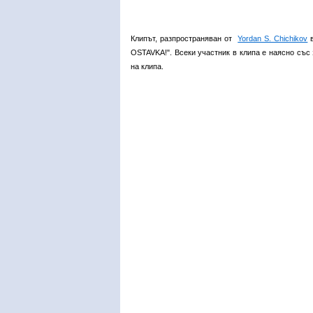
Клипът, разпространяван от
Yordan S. Chichikov
в
OSTAVKA!". Всеки участник в клипа е наясно със 
на клипа.