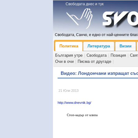
Свободата днес и тук
Свободата, Санчо, е едно от най-ценните блага
Политика
Литература
Визии
България утре
|
Свободата
|
Позиция
|
Свя
Очи в очи
|
Писма от другаде
|
Видео: Лондончани изпращат съо
21 Юли 2013
http://www.dnevnik.bg/
Стоп-кадър от клипа