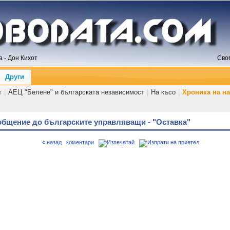
 - Дон Кихот
Сво
Други
т
|
АЕЦ "Белене" и българската независимост
|
На късо
|
Хроника на н
бщение до българските управляващи - "Оставка"
« назад
коментари