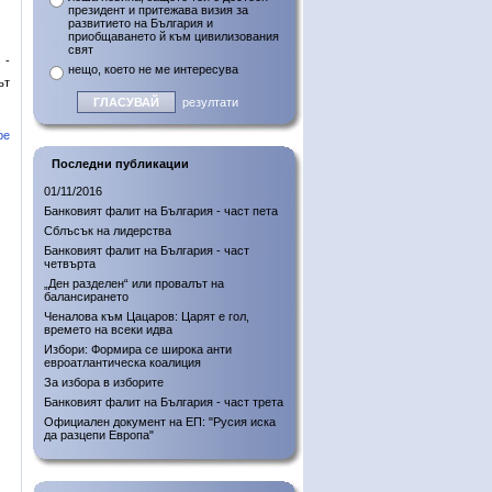
президент и притежава визия за
развитието на България и
приобщаването й към цивилизования
свят
 -
нещо, което не ме интересува
ът
резултати
ре
Последни публикации
01/11/2016
Банковият фалит на България - част пета
Сблъсък на лидерства
Банковият фалит на България - част
четвърта
„Ден разделен“ или провалът на
балансирането
Ченалова към Цацаров: Царят е гол,
времето на всеки идва
Избори: Формира се широка анти
евроатлантическа коалиция
За избора в изборите
Банковият фалит на България - част трета
Официален документ на ЕП: "Русия иска
да разцепи Европа"