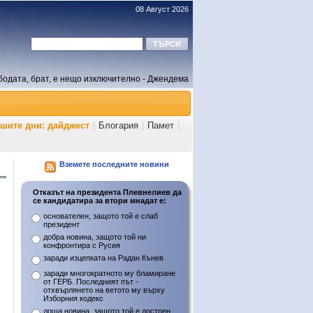
08 Август 2026
бодата, брат, е нещо изключително - Джендема
ашите дни: дайджест
|
Блогария
|
Памет
|
Вземете последните новини
Отказът на президента Плевнелиев да
се кандидатира за втори мнадат е:
основателен, защото той е слаб
президент
добра новина, защото той ни
конфронтира с Русия
заради изцепката на Радан Кънев
заради многократното му бламиране
от ГЕРБ. Последният път -
отхвърлянето на ветото му върху
Изборния кодекс
лоша новина, защото той е достоен