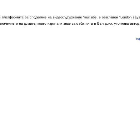
 платформата за споделяне на видеосъдържание YouTube, е озаглавен "London says
значението на думите, които изрича, и знае за събитията в България, уточнява автор
го