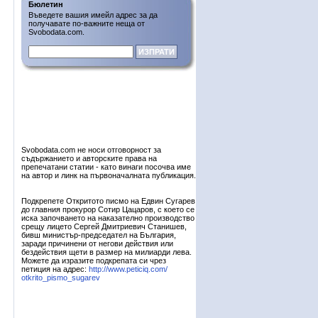
Бюлетин
Въведете вашия имейл адрес за да
получавате по-важните неща от
Svobodata.com.
Svobodata.com не носи отговорност за
съдържанието и авторските права на
препечатани статии - като винаги посочва име
на автор и линк на първоначалната публикация.
Подкрепете Откритото писмо на Едвин Сугарев
до главния прокурор Сотир Цацаров, с което се
иска започването на наказателно производство
срещу лицето Сергей Дмитриевич Станишев,
бивш министър-председател на България,
заради причинени от негови действия или
бездействия щети в размер на милиарди лева.
Можете да изразите подкрепата си чрез
петиция на адрес:
http://www.peticiq.com/
otkrito_pismo_sugarev