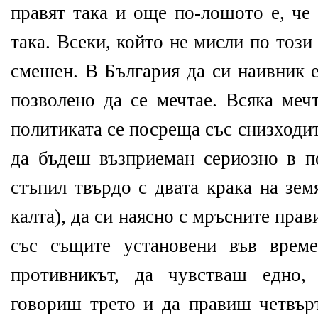
правят така и още по-лошото е, че
така. Всеки, който не мисли по този 
смешен. В България да си наивник е
позволено да се мечтае. Всяка меч
политиката се посреща със снизходи
да бъдеш възприеман сериозно в по
стъпил твърдо с двата крака на зем
калта), да си наясно с мръсните прав
със същите установени във врем
противникът, да чувстваш едно,
говориш трето и да правиш четвърт