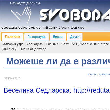
Свободата днес и тук
Свободата, Санчо, е едно от най-ценните блага - Дон Кихот
Политика
Литература
Визии
Други
България утре
|
Свободата
|
Позиция
|
Свят
|
АЕЦ "Белене" и българс
Очи в очи
|
Писма от другаде
|
Можеше ли да е разли
« назад
комента
27 Юли 2013
Веселина Седларска, http://reduta