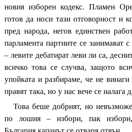
новия изборен кодекс. Пламен Ор
готов да носи тази отговорност и к
пред народа, негов единствен рабо
парламента партиите се занимават с
– левите дебатират леви ли са, десни
всичко това се случва, защото вси
упойката и разбираме, че не винаги
правят така, но у нас вече се налага д
Това беше добрият, но невъзможе
по лошия – избори, пак избор
България капанът се отваря отвън.