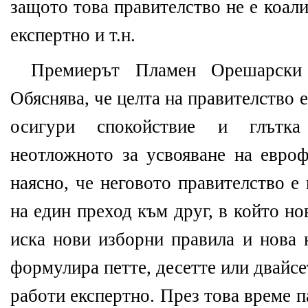
защото това правителство не е коал
експертно и т.н.
Премиерът Пламен Орешарски
Обяснява, че целта на правителство е
осигури спокойствие и глътк
неотложното за усвояване на евроф
наясно, че неговото правителство е
на един преход към друг, в който н
иска нови изборни правила и нова 
формулира петте, десетте или двайсе
работи експертно. През това време 