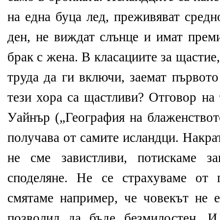
на една буца лед, преживяват средн
ден, не виждат слънце и имат прем
брак с жена. В класациите за щастие,
труда да ги включи, заемат първото
тези хора са щастливи? Отговор на
Уайнър („География на блаженствот
получава от самите исландци. Накра
не сме завистливи, потискаме з
споделяне. Не се страхуваме от 
смятаме например, че човекът не е
позволил да бъде безмилостен. И