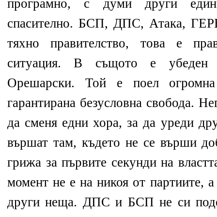
програмно, с думи други един
спасително. БСП, ДПС, Атака, ГЕРБ
тяхно правителство, това е пра
ситуация. В същото е убеден
Орешарски. Той е поел огромн
гарантирана безусловна свобода. Не
да сменя едни хора, за да уреди др
вършат там, където не се върши до
грижа за първите секунди на властт
момент не е на никоя от партиите, а
други неща. ДПС и БСП не си поде