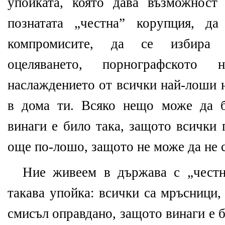
упойката, която дава възможност
познатата „честна” корупция, д
компромисите, да се избира е
оцеляването, порнографското н
наслаждението от всички най-лоши 
в дома ти. Всяко нещо може да б
винаги е било така, защото всички 
още по-лошо, защото не може да не с
Ние живеем в държава с „честн
такава упойка: всички са мръсници,
смисъл оправдано, защото винаги е 