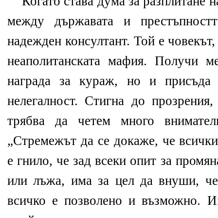
Когато става дума за разплитане н
между държавата и престъпностт
надежден консултант. Той е човекът,
неаполитанската мафия. Получи м
награда за кураж, но и присъда
нелегалност. Стигна до прозрения,
трябва да четем много внимател
„Стремежът да се докаже, че всички
е гнило, че зад всеки опит за промян
или лъжа, има за цел да внуши, че
всичко е позволено и възможно. 