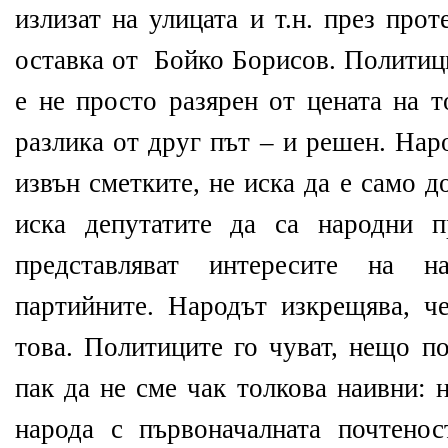
излизат на улицата и т.н. през про
оставка от Бойко Борисов. Политици
е не просто разярен от цената на т
разлика от друг път – и решен. Нар
извън сметките, не иска да е само д
иска депутатите да са народни п
представляват интересите на 
партийните. Народът изкрещява, ч
това. Политиците го чуват, нещо по
пак да не сме чак толкова наивни: 
народа с първоначалната почтенос