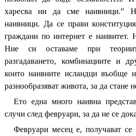
харесва ни да сме наивници.” Н
наивници. Да се прави конституция
граждани по интернет е наивитет. Н
Ние си оставаме при теориит
разгадаването, комбинациите и д
които наивните исландци въобще 
разнообразяват живота, за да стане 
Ето една много наивна предста
случи след февруари, за да не се док
Февруари месец е, получават се 