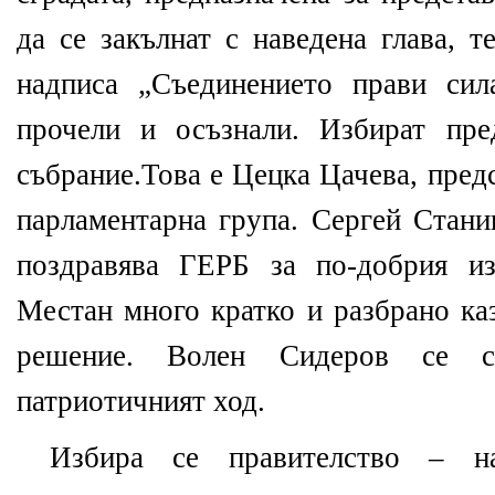
да се закълнат с наведена глава, т
надписа „Съединението прави сил
прочели и осъзнали. Избират пре
събрание.Това е Цецка Цачева, пред
парламентарна група. Сергей Стани
поздравява ГЕРБ за по-добрия из
Местан много кратко и разбрано каз
решение. Волен Сидеров се с
патриотичният ход.
Избира се правителство – над