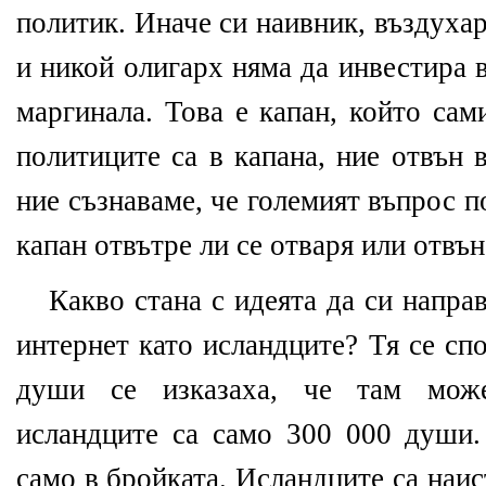
политик. Иначе си наивник, въздухар,
и никой олигарх няма да инвестира в
маргинала. Това е капан, който сам
политиците са в капана, ние отвън 
ние съзнаваме, че големият въпрос п
капан отвътре ли се отваря или отвън
Какво стана с идеята да си напра
интернет като исландците? Тя се сп
души се изказаха, че там мож
исландците са само 300 000 души
само в бройката. Исландците са наи