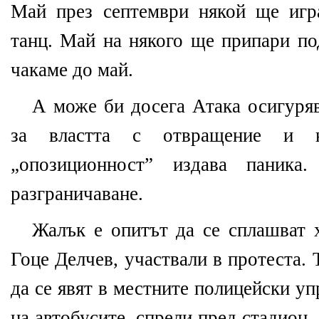
Май през септември някой ще игр
танц. Май на някого ще припари по
чакаме до май.
А може би досега Атака осигуря
за властта с отвращение и не
„опозиционност” издава паник
разграничаване.
Жалък е опитът да се сплашват х
Гоце Делчев, участвали в протеста.
да се явят в местните полицейски у
на автобусите, спрели пред стадион 