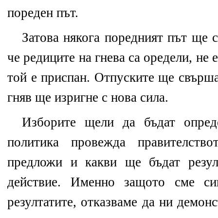
пореден път.
Затова някога поредният път ще с
че редиците на гнева са оредели, не 
той е приспан. Отпуските ще свърша
гняв ще изригне с нова сила.
Изборите щели да бъдат опред
политика провежда правителств
предложи и какви ще бъдат резул
действие. Именно защото сме си
резултатите, отказваме да ни демон