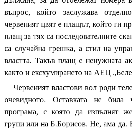
дължина, за да отбележат номера в
въпрос, който заслужава отделн
червеният цвят е плащът, който ги 
плащ за тях са последователните ска
са случайна грешка, а стил на упра
властта. Такъв плащ е ненужната а
както и ексхумирането на АЕЦ „Беле
Червеният властови вол роди теле
очевидното. Оставката не била 
програма, с която да изпълнят ж
групи или на Б.Борисов. Не, ама да. 