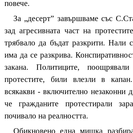
повече.
За „десерт” завършваме със С.Ст
зад агресивната част на протестит
трябвало да бъдат разкрити. Нали с
има да се разкрива. Конспиративно
закана. Политиците, поощрявал
протестите, били влезли в капан
всякакви - включително незаконни д
че гражданите протестирали зар
почивало на реалността.
Обикновено една мишка разбира