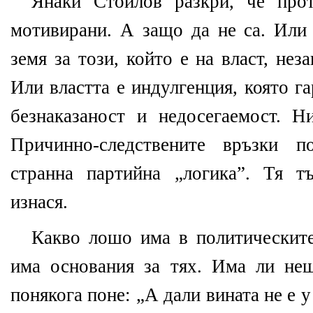
Янаки Стоилов разкри, че прот
мотивирани. А защо да не са. Или 
земя за този, който е на власт, не
Или властта е индулгенция, която г
безнаказаност и недосегаемост. Н
Причинно-следствените връзки п
странна партийна „логика”. Тя т
изнася.
Какво лошо има в политическите
има основания за тях. Има ли не
понякога поне: „А дали вината не е 