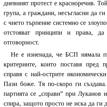
дневният протест е красноречив. То
група, а граждани, несъгласни да ги
с чието търпение системно се злоупо
отстояват принципи и права, да
отговорност.
Не е изненада, че БСП нямала п
критериите, които поставя пред п
справя с най-острите икономически
Пази боже. Тя по-скоро ги създава
партията се „справи” при Луканов 
спира, защото просто не иска да ги д