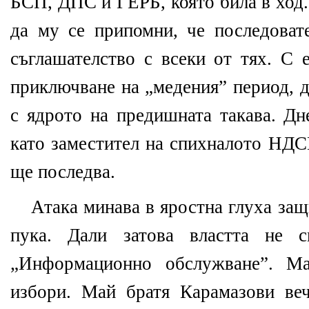
БСП, ДПС и ГЕРБ, която била в ход. 
да му се припомни, че последоват
съглашателство с всеки от тях. С 
приключване на „медения” период, д
с ядрото на предишната такава. Дн
като заместител на спихналото НДС
ще последва.
Атака минава в яростна глуха защ
пука. Дали затова властта не с
„Информационно обслужване”. Ма
избори. Май братя Карамазови веч