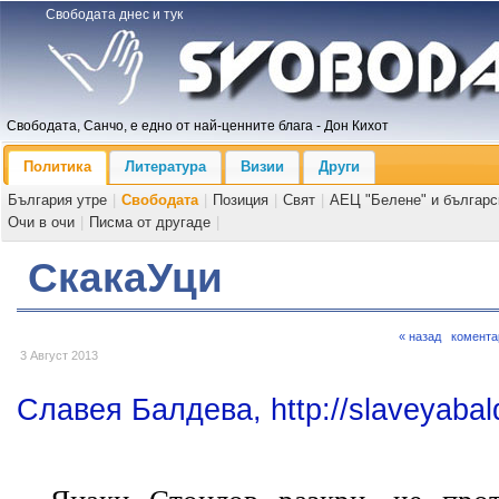
Свободата днес и тук
Свободата, Санчо, е едно от най-ценните блага - Дон Кихот
Политика
Литература
Визии
Други
България утре
|
Свободата
|
Позиция
|
Свят
|
АЕЦ "Белене" и българс
Очи в очи
|
Писма от другаде
|
СкакаУци
« назад
комента
3 Август 2013
Славея Балдева, http://slaveyaba