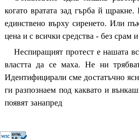
когато вратата зад гърба й щракне.
единствено върху сиренето. Или пък
цена и с всички средства - без срам и
Неспиращият протест е нашата вс
властта да се маха. Не ни трябва
Идентифицирали сме достатъчно ясн
ги разпознаем под каквато и вънкаш
появят занапред