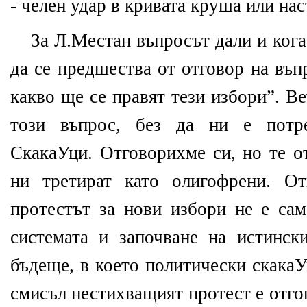
- челен удар в кривата круша или нас
За Л.Местан въпросът дали и кога
да се предшества от отговор на въп
какво ще се правят тези избори”. В
този въпрос, без да ни е потре
СкакаУци. Отговорихме си, но те от
ни третират като олигофрени. От
протестът за нови избори не е сам
системата и започване на истинс
бъдеще, в което политически скакаУ
смисъл нестихващият протест е отго