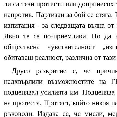
ли са тези протести или допринесох
напротив. Партизан за бой се стяга.
изпитания - за следващата вълна от
Явно те са по-приемливи. Но да 
обществена чувствителност „изп
обитаваш реалност, различна от тази
Друго разкритие е, че причин
надхвърлили възможностите на Г
подценявал усилията им. Подценява 
на протеста. Протест, който никоя п
ръководи. Издава се, че мисли, ме