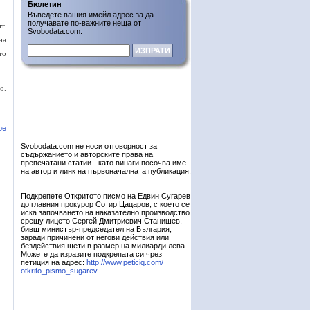
Бюлетин
Въведете вашия имейл адрес за да
получавате по-важните неща от
т.
Svobodata.com.
на
то
о.
ре
Svobodata.com не носи отговорност за
съдържанието и авторските права на
препечатани статии - като винаги посочва име
на автор и линк на първоначалната публикация.
Подкрепете Откритото писмо на Едвин Сугарев
до главния прокурор Сотир Цацаров, с което се
иска започването на наказателно производство
срещу лицето Сергей Дмитриевич Станишев,
бивш министър-председател на България,
заради причинени от негови действия или
бездействия щети в размер на милиарди лева.
Можете да изразите подкрепата си чрез
петиция на адрес:
http://www.peticiq.com/
otkrito_pismo_sugarev