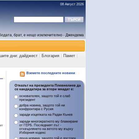
08 Август 2026
бодата, брат, е нещо изключително - Джендема
ашите дни: дайджест
|
Блогария
|
Памет
|
Вземете последните новини
Отказът на президента Плевнелиев да
се кандидатира за втори мнадат е:
основателен, защото той е слаб
президент
добра новина, защото той ни
конфронтира с Русия
заради изцепката на Радан Кънев
заради многократното му бламиране
ат
от ГЕРБ. Последният път -
отхвърлянето на ветото му върху
Изборния кодекс
лоша новина, защото той е достоен