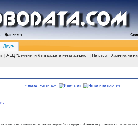
 - Дон Кихот
Сво
Други
ят
|
АЕЦ "Белене" и българската независимост
|
На късо
|
Хроника на н
« назад
коментари
om/
на което сме в момента, го потвърждава безпощадно. И никакви управленски слова не мог