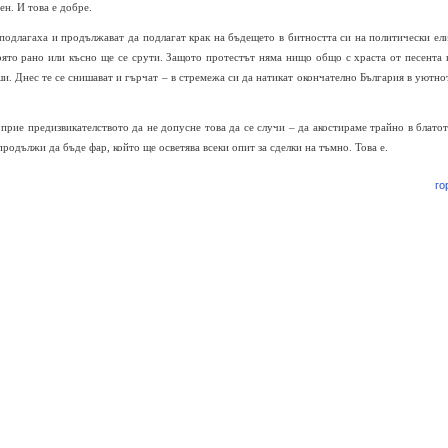
н. И това е добре.
подлагаха и продължават да подлагат крак на бъдещето в битността си на политически ели
 която рано или късно ще се срути. Защото протестът няма нищо общо с храста от песента 
иши. Днес те се снишават и гърчат – в стремежа си да натикат окончателно България в уютно
 прие предизвикателството да не допусне това да се случи – да акостираме трайно в блатот
продължи да бъде фар, който ще осветява всеки опит за сделки на тъмно. Това е.
го