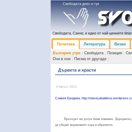
Свободата днес и тук
Свободата, Санчо, е едно от най-ценните блага
Политика
Литература
Визии
България утре
|
Свободата
|
Позиция
|
Св
Очи в очи
|
Писма от другаде
|
Дървета и храсти
4 Август 2013
Славея Балдева, http://slaveyabaldeva.wordpress.c
Преходът ни дотук беше измамен. Дереджето, 
да убедят нормалните хора в обратното.