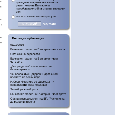
ви
президент и притежава визия за
развитието на България и
ми
приобщаването й към цивилизования
свят
нещо, което не ме интересува
ни
резултати
 е
ят
Последни публикации
ия
01/11/2016
Банковият фалит на България - част пета
Сблъсък на лидерства
Банковият фалит на България - част
четвърта
„Ден разделен“ или провалът на
балансирането
Ченалова към Цацаров: Царят е гол,
времето на всеки идва
Избори: Формира се широка анти
евроатлантическа коалиция
За избора в изборите
Банковият фалит на България - част трета
Официален документ на ЕП: "Русия иска
да разцепи Европа"