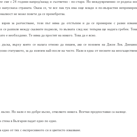
е сме с 24 години напред/назад и съответно - по-стари. Но междувременно се родиха но
 напуснаха страната. Оказа се, че все пак тук има още млади и по-възрастни непримири
рмалност не може повече да се пренебрегва.
я взрив за разчистване, този път няма да отстъпим и да се примирим с разни измам
 и се разпиля между скалните подмоли, то вълната след нас тепърва ще надига гребен. Това
то е необходимо. Те няма да простят на никого. Това да е ясно.
а дъска, върху която се налага отново да пишем, ако се позовем на Джон Лок. Днешни
они статуквото, за да излезем най-после на чисто. Нали в една от песните на неосъществен
а късно. Но нали е по-добре късно, отколкото никога. Всички предпоставки са налице.
 стена в България падат едно по едно.
едно от тях с експресивното си и цветисто изказване.