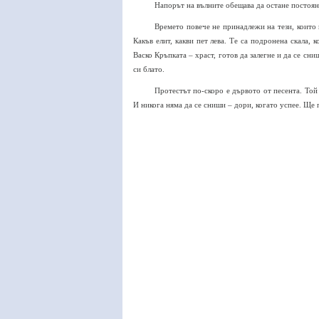
Напорът на вълните обещава да остане постояне
Времето повече не принадлежи на тези, които 
Какъв елит, какви пет лева. Те са подронена скала,
Васко Кръпката – храст, готов да залегне и да се сн
си блато.
Протестът по-скоро е дървото от песента. Той
И никога няма да се сниши – дори, когато успее. Ще 