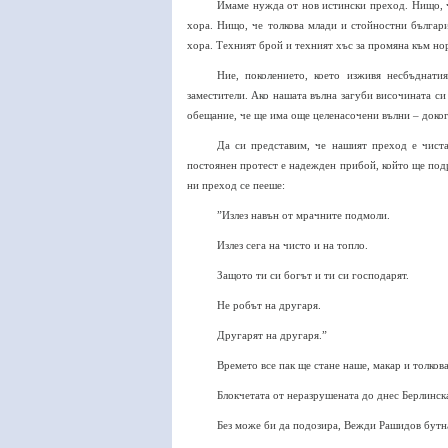
Имаме нужда от нов истински преход. Нищо, ч
хора. Нищо, че толкова млади и стойностни българи
хора. Техният брой и техният хъс за промяна към но
Ние, поколението, което изживя несбъднати
заместители. Ако нашата вълна загуби височината си
обещание, че ще има още целенасочени вълни – докога
Да си представим, че нашият преход е чист
постоянен протест е надежден прибой, който ще подр
ни преход се пееше:
”Излез навън от мрачните подмоли.
Излез сега на чисто и на топло.
Защото ти си богът и ти си господарят.
Не робът на другаря.
Другарят на другаря.”
Времето все пак ще стане наше, макар и толков
Блокчетата от неразрушената до днес Берлинска
Без може би да подозира, Вежди Рашидов бутна 