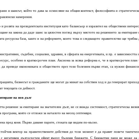
ани и шансът, който то дава за осмисляне на общия контекст, философията и стратегическ
правленски намерения.
и ролята на президентската институция като балансьор и изразител на обществени интерес
щане на закона да даде шанс за цялостен поглед върху мястото на решението за емитиране 
ата ресурсна база, както и на реформите, които това и следващото правителство ще трябва 
стративни, съдебни, социални, здравни, в сферата на енергетиката, и пр. е зависимостта 
есурс, особено в краткосрочен план. Аксиома за всяка реформа е, че в краткосрочен план 
за да преведе икономиката и обществото през този болезнен първи етап, са нужни финансо
трацията, бизнесът и гражданите ще могат да минат на собствен ход и да генерират приход
ат текущата си дейност.
итиране на нов дълг
тта решение за емитиране на значителен дълг, не се вижда системност, стратегическа визия
а програма, която се отложи за началото на месец септември.
ена пред коня. Първо даваме парите, стоката ще видим по-късно.
тойчив вектор на правитествените действия до този момент е да правят повече тактичес
о с негативен дългосрочен ефект върху бъдещи бюджети. С бюджетни пари не може да 