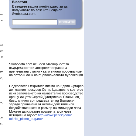
Бюлетин
Въведете вашия имейл адрес за да
получавате по-важните неща от
Svobodata.com.
на
ги
за
от
 е
Svobodata.com не носи отговорност за
съдържанието и авторските права на
препечатани статии - като винаги посочва име
от
на автор и линк на първоначалната публикация.
е,
Подкрепете Откритото писмо на Едвин Сугарев
до главния прокурор Сотир Цацаров, с което се
иска започването на наказателно производство
срещу лицето Сергей Дмитриевич Станишев,
бивш министър-председател на България,
о,
заради причинени от негови действия или
бездействия щети в размер на милиарди лева.
Можете да изразите подкрепата си чрез
петиция на адрес:
http://www.peticiq.com/
се
otkrito_pismo_sugarev
г.