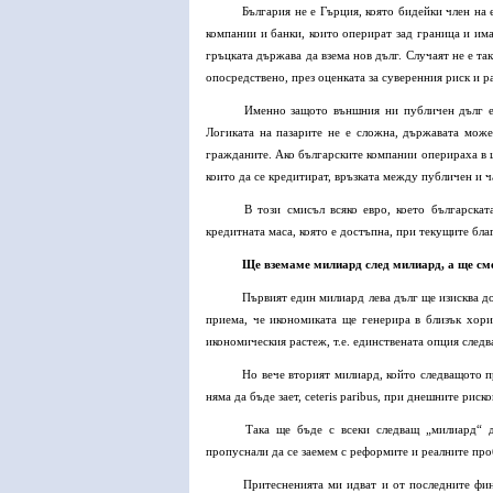
България не е Гърция, която бидейки член на 
компании и банки, които оперират зад граница и им
гръцката държава да взема нов дълг. Случаят не е т
опосредствено, през оценката за суверенния риск и р
Именно защото външния ни публичен дълг е 
Логиката на пазарите не е сложна, държавата може
гражданите. Ако българските компании оперираха в ц
които да се кредитират, връзката между публичен и 
В този смисъл всяко евро, което българска
кредитната маса, която е достъпна, при текущите бл
Ще вземаме милиард след милиард, а ще сме
Първият един милиард лева дълг ще изисква до
приема, че икономиката ще генерира в близък хори
икономическия растеж, т.е. единствената опция следв
Но вече вторият милиард, който следващото пр
няма да бъде зает, ceteris paribus, при днешните риск
Така ще бъде с всеки следващ „милиард“ д
пропуснали да се заемем с реформите и реалните про
Притесненията ми идват и от последните фин