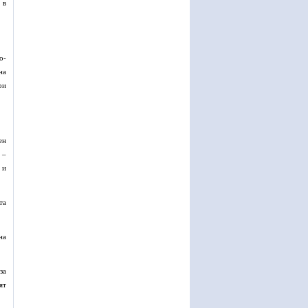
 в
о-
на
ри
ен
 –
 и
та
на
за
ят