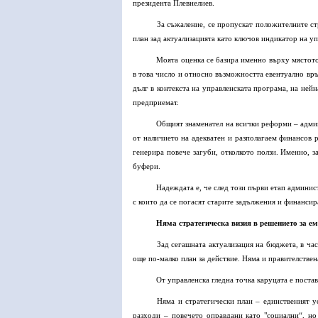
президента Плевнелиев.
За съжаление, се пропускат положителните стр
план зад актуализацията като ключов индикатор на у
Моята оценка се базира именно върху мястото 
в това число и относно възможността евентуално връ
дълг в контекста на управленската програма, на нейн
предприемат.
Общият знаменател на всички реформи – админи
от наличието на адекватен и разполагаем финансов р
генерира повече загуби, отколкото ползи. Именно, 
буфери.
Надеждата е, че след този първи етап админис
с които да се погасят старите задължения и финансир
Няма стратегическа визия в решението за ем
Зад сегашната актуализация на бюджета, в час
още по-малко план за действие. Няма и правителствен
От управленска гледна точка каруцата е постав
Няма и стратегически план – единственият ус
разходи – повечето оправдани като "социални“, н