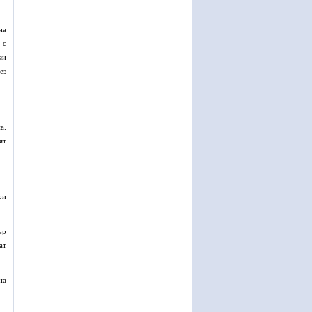
на
 с
ви
ез
а.
ят
ри
ър
ат
на