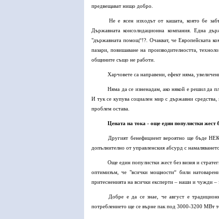
предвещават нищо добро.
Не е ясен изходът от кашата, която бе заб
Държавната консолидационна компания. Една държ
"държавната помощ“!?. Очакват, че Европейската ко
пазари, повишаване на производителността, технол
общините също не работи.
Харчовете са направени, ефект няма, увеличени
Няма да се изненадам, ако някой е решил да п
И тук се купува социален мир с държавни средства,
проблем остава.
Цената на тока - още един популистки жест б
Другият бенефициент вероятно ще бъде НЕК, 
допълнително от управленския абсурд с намаляването
Още един популистки жест без визия и стратег
оптимизъм, че "всички мощности“ били натоварени
притесненията на всички експерти – наши и чужди – 
Добре е да се знае, че август е традицион
потреблението ще се върне пак под 3000-3200 МВт т