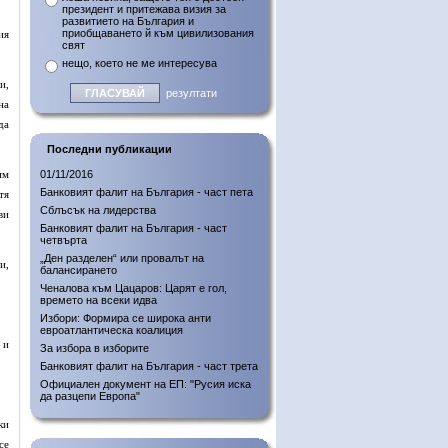
президент и притежава визия за
развитието на България и
приобщаването й към цивилизования
ия
свят
нещо, което не ме интересува
и,
резултати
на
да
Последни публикации
им
01/11/2016
Банковият фалит на България - част пета
тя
Сблъсък на лидерства
ви
Банковият фалит на България - част
четвърта
„Ден разделен“ или провалът на
и,
балансирането
Ченалова към Цацаров: Царят е гол,
времето на всеки идва
Избори: Формира се широка анти
евроатлантическа коалиция
 и
За избора в изборите
Банковият фалит на България - част трета
Официален документ на ЕП: "Русия иска
да разцепи Европа"
ки
се