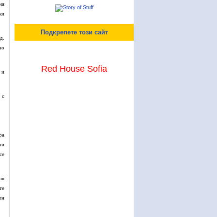
ня
ки
Подкрепете този сайт
д.
но
Red House Sofia
 и
 с
ра
ни
се
ия
те
ен