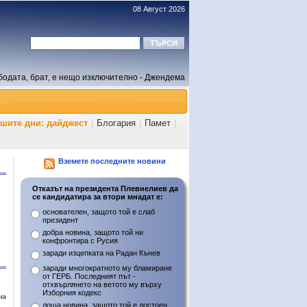
08 Август 2026
бодата, брат, е нещо изключително - Джендема
ашите дни: дайджест
|
Блогария
|
Памет
|
Вземете последните новини
Отказът на президента Плевнелиев да
се кандидатира за втори мнадат е:
основателен, защото той е слаб
президент
добра новина, защото той ни
конфронтира с Русия
заради изцепката на Радан Кънев
заради многократното му бламиране
от ГЕРБ. Последният път -
отхвърлянето на ветото му върху
Изборния кодекс
на
лоша новина, защото той е достоен