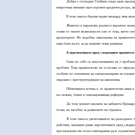
Добре е господин Стойнев следи дали пропор
енергетика минават през огромен кредитен ресурс, к
В този смисъл бързия първи милиард лева мож
Животът в паралелна реалност вероятно може 
голям от твоите възможности или от това, което сит
кредиторите. Но подобна самооценка на правителст
пари (нов дълг), за да покрият лоши решения.
А перспективата пред следващите правителс
Сама по себе си актуализацията не е проблем
проблем. Това правителство не се ползва от свръхдо
особено по отношение на синхронизиране на ограниче
свързани с преструктуриране на икономика.
Обективната истина е, че правителство няма и
на сложни, тежки и самонараняващи реформи.
До този момент мисията на кабинета Орешарск
точка, но пагубно за развитието на страната.
В този смисъл увеличаването на разходната ч
действие, влошават рязко перспективата пред следва
при наложена им отсега емитирания дълг ограничена