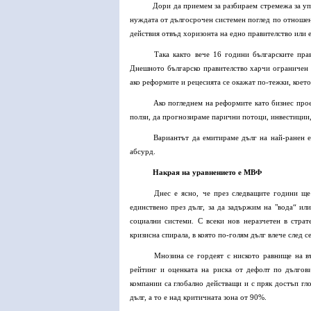
Дори да приемем за разбираем стремежа за упр
нуждата от дългосрочен системен поглед по отношен
действия отвъд хоризонта на едно правителство или 
Така както вече 16 години българските прав
Днешното българско правителство харчи ограничен 
ако реформите и рецесията се окажат по-тежки, което
Ако погледнем на реформите като бизнес прое
ползи, да прогнозираме парични потоци, инвестиции, 
Вариантът да емитираме дълг на най-ранен ет
абсурд.
Накрая на уравнението е МВФ
Днес е ясно, че през следващите години ще
единствено през дълг, за да задържим на "вода“ ил
социални системи. С всеки нов неразчетен в страт
кризисна спирала, в която по-голям дълг влече след 
Мнозина се гордеят с ниското равнище на в
рейтинг и оценката на риска от дефолт по дългов
компании са глобално действащи и с пряк достъп гл
дълг, а то е над критичната зона от 90%.