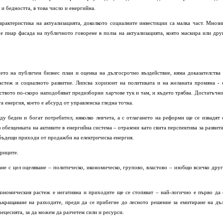
и бедността, в това число и енергийна.
рактеристика на актуализацията, доколкото социалните инвестиции са малка част. Мнози
че пиар фасада на публичното говорене в полза на актуализацията, която маскира или дру
ето на публичен бизнес план и оценка на дългосрочно въздействие, няма доказателства 
астеж и социалното развитие. Липсва хоризонт на политиката и на желаната промяна - 
ството по-скоро наподобяват предизборни харчове тук и там, и където трябва. Достатъчно
а енергия, което е абсурд от управленска гледна точка.
ду беден и богат потребител, няколко левчета, а с отлагането на реформи ще се извадят 
обезценката на активите в енергийна система – отразени като свита перспектива за развити
 бъдещи приходи от продажби на електрическа енергия.
триците.
не с цел оцеляване – политическо, икономическо, групово, властово – изобщо всичко друг
кономическия растеж е негативна и приходите ще се стопяват – най-логично е първо да 
ъкращаване на разходите, преди да се прибегне до лесното решение за емитиране на дъл
ецесията, за да можем да разчетем сили и ресурси.