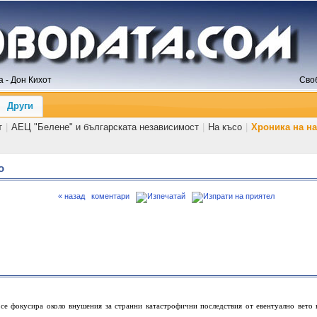
 - Дон Кихот
Сво
Други
т
|
АЕЦ "Белене" и българската независимост
|
На късо
|
Хроника на н
о
« назад
коментари
 се фокусира около внушения за странни катастрофични последствия от евентуално вето 