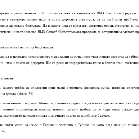
ъркана с увеличаването с 27.5 милиона лева на капитала на ВМЗ Сопот със средства 
авна структура налива пари в друга държавна структура, за да заобиколи проблема
мисия ще остане безмълвна. Да виждате някъде визия или системни мерки, стратегия за но
огически инвестиции във ВМЗ Сопот? Съпътстващата програма за алтернативна заетост пр
ят капитал е на път да бъде изяден.
ланира и натовари предприятието с държавни поръчки през увеличените средства за отбран
 но няма и помен от реформи. Ще се реши непосредствената криза в близък план, системни
ез визия
защото трябва да се запълни поне малко огромната финансова дупка, която ще се отво
 на цената с близо 5%.
ически контекст зад него. Министър Стойнев предпочита да заменя действителността с бод
, мините произвеждали въглища, износът скача – изобщо да се чуди човек откъде идв
за състоянието на енергетиката и мрачните прогнози за нейното бъдеще.
но силен месец за износ в Гърция и частично в Турция, но само след месец и полови
овар.