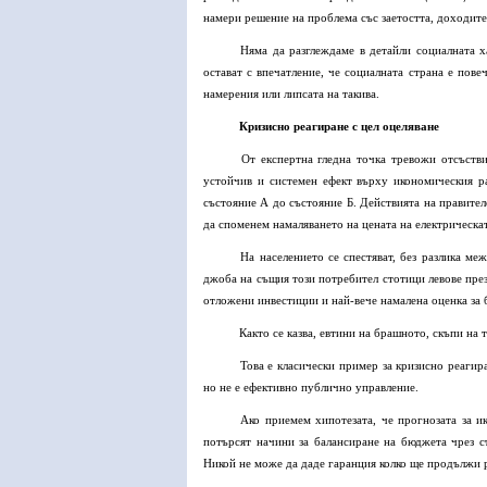
намери решение на проблема със заетостта, доходите 
Няма да разглеждаме в детайли социалната ха
остават с впечатление, че социалната страна е пове
намерения или липсата на такива.
Кризисно реагиране с цел оцеляване
От експертна гледна точка тревожи отсъстви
устойчив и системен ефект върху икономическия р
състояние А до състояние Б. Действията на правител
да споменем намаляването на цената на електрическат
На населението се спестяват, без разлика меж
джоба на същия този потребител стотици левове през 
отложени инвестиции и най-вече намалена оценка за
Както се казва, евтини на брашното, скъпи на 
Това е класически пример за кризисно реагира
но не е ефективно публично управление.
Ако приемем хипотезата, че прогнозата за и
потърсят начини за балансиране на бюджета чрез с
Никой не може да даде гаранция колко ще продължи р