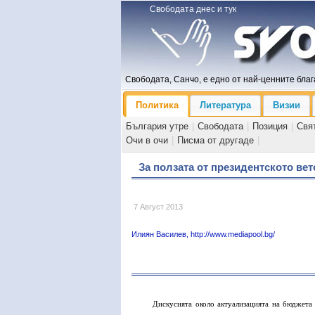
Свободата днес и тук
Свободата, Санчо, е едно от най-ценните блага
Политика
Литература
Визии
България утре
|
Свободата
|
Позиция
|
Свя
Очи в очи
|
Писма от другаде
|
За ползата от президентското вет
7 Август 2013
Илиян Василев, http://www.mediapool.bg/
Дискусията около актуализацията на бюджета