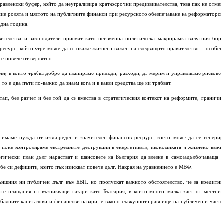
авленски буфер, който да неутрализира краткосрочни предизвикателства, това пак не отме
ие ролята и мястото на публичните финанси при ресурсното обезпечаване на реформаторс
една година.
ителства и законодатели приемат като неизменна политическа макрорамка валутния бор
ресурс, който утре може да се окаже жизнено важен на следващото правителство – особе
 е повече от вероятно..
кт, в които трябва добре да планираме приходи, разходи, да мерим и управляваме рискове
то е два пъти по-важно да знаем кога и в какви средства ще ни трябват.
ап, без разчет и без той да се вмества в стратегическия контекст на реформите, граничи
 имаме нужда от извънреден и значителен финансов ресрурс, което може да се генери
и поне контролираме екстремните деструкции в енергетиката, икономиката и жизнено важ
егически план дълг нарастват и шансовете на България да влезне в самозадълбочаваща 
себе си дефицити, които пък изискват повече дълг. Накрая на уравнението е МВФ.
ъншния ни публичен дълг към БВП, но пропускат важното обстоятелство, че за кредитн
ите плащания на възникващи пазари като България, в които много малка част от местни
обалните капиталови и финансови пазари, е важно съвкупното равнище на публичен и част