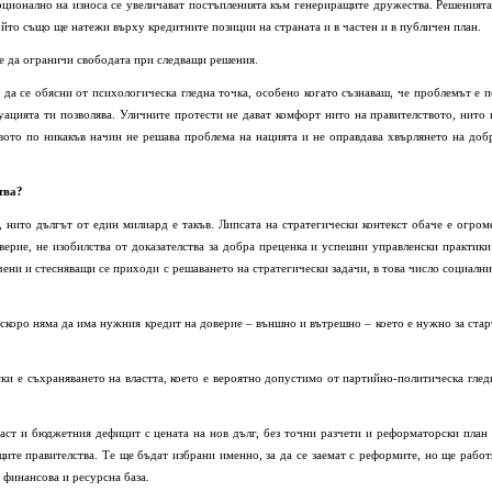
ционално на износа се увеличават постъпленията към генериращите дружества. Решенията
ойто също ще натежи върху кредитните позиции на страната и в частен и в публичен план.
е да ограничи свободата при следващи решения.
да се обясни от психологическа гледна точка, особено когато съзнаваш, че проблемът е п
уацията ти позволява. Уличните протести не дават комфорт нито на правителството, нито 
вото по никакъв начин не решава проблема на нацията и не оправдава хвърлянето на доб
тва?
, нито дългът от един милиард е такъв. Липсата на стратегически контекст обаче е огром
верие, не изобилства от доказателства за добра преценка и успешни управленски практики
ни и стесняващи се приходи с решаването на стратегически задачи, в това число социални
 скоро няма да има нужния кредит на доверие – външно и вътрешно – което е нужно за стар
и е съхраняването на властта, което е вероятно допустимо от партийно-политическа глед
аст и бюджетния дефицит с цената на нов дълг, без точни разчети и реформаторски план 
щите правителства. Те ще бъдат избрани именно, за да се заемат с реформите, но ще работ
 финансова и ресурсна база.