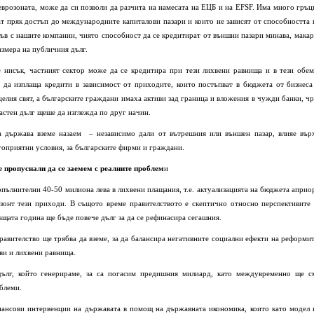
еврозоната, може да си позволи да разчита на намесата на ЕЦБ и на EFSF. Има много гръц
ат пряк достъп до международните капиталови пазари и които не зависят от способността 
акъв с нашите компании, чиято способност да се кредитират от външни пазари минава, макар
азмера на публичния дълг.
нисък, частният сектор може да се кредитира при тези лихвени равнища и в тези обем
 да изплаща кредити в зависимост от приходите, които постъпват в бюджета от бизнеса
елия свят, а българските граждани имаха активи зад граница и вложения в чужди банки, чр
частен дълг щеше да изглежда по друг начин.
та държава вземе назаем – независимо дали от вътрешния или външен пазар, влияе вър
агоприятни условия, за българските фирми и граждани.
 пропуснали да се заемем с реалните проблем
и
пълнителни 40-50 милиона лева в лихвени плащания, т.е. актуализацията на бюджета априо
зонт тези приходи. В същото време правителството е скептично относно перспективите 
ащата година ще бъде повече дълг за да се рефинасира сегашния.
авителство ще трябва да вземе, за да балансира негативните социални ефекти на реформит
ови и лихвени равнища.
ълг, който генерираме, за са погасим предишния милиард, като междувременно ще с
блеми.
ансови интервенции на държавата в помощ на държавната икономика, които като модел 