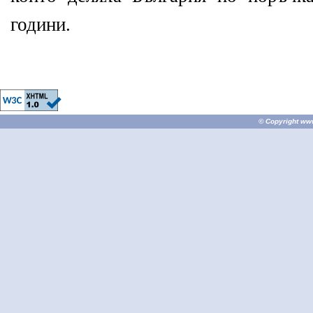
години.
© Copyright
ww