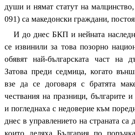
души и нямат статут на малцинство,
091) са македонски граждани, посто
И до днес БКП и нейната наследн
се извинили за това позорно нацио
обявят най-българската част на 
Затова преди седмица, когато вън
взе да се договаря с братята ма
чествания на празници, българите и
и погледнаха с недоверие към поред
днес в управлението на страната са д
които деляха България по поръч