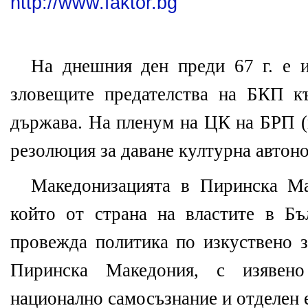
http://www.faktor.bg
На днешния ден преди 67 г. е 
зловещите предателства на БКП к
държава. На пленум на ЦК на БРП (к
резолюция за даване културна автон
Македонизацията в Пиринска Ма
който от страна на властите в Б
провежда политика по изкуствено 
Пиринска Македония, с изявен
национално самосъзнание и отделен 