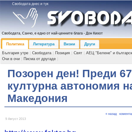
Свободата днес и тук
Свободата, Санчо, е едно от най-ценните блага - Дон Кихот
Политика
Литература
Визии
Други
България утре
|
Свободата
|
Позиция
|
Свят
|
АЕЦ "Белене" и българс
Очи в очи
|
Писма от другаде
|
Позорен ден! Преди 67
културна автономия н
Македония
« назад
комента
9 Август 2013