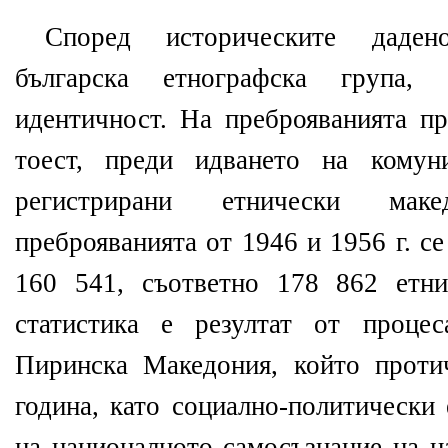
Според историческите даден
българска етнографска група,
идентичност. На преброяванията пр
тоест, преди идването на комун
регистрирани етнически ма
преброяванията от 1946 и 1956 г. се
160 541, съответно 178 862 етни
статистика е резултат от проце
Пиринска Македония, който прот
година, като социално-политически
на националното самосъзнание на н