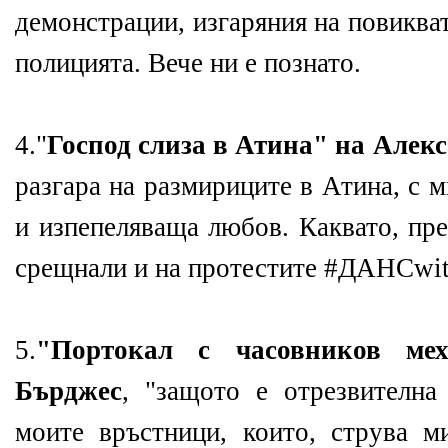
демонстрации, изгаряния на повиква
полицията. Вече ни е познато.
4."
Господ слиза в Атина" на Алек
разгара на размириците в Атина, с 
и изпепеляваща любов. Каквато, пре
срещнали и на протестите #ДАНСwi
5.
"Портокал с часовников ме
Бърджес
, "защото е отрезвителна
моите връстници, които, струва м