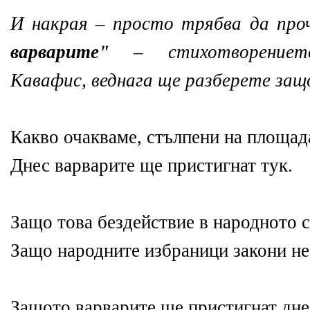
И накрая – просто трябва да пр
варварите"
– стихотворениет
Кавафис, веднага ще разберете защ
Какво очакваме, стълпени на площад
Днес варварите ще пристигнат тук.
Защо това бездействие в народното 
Защо народните избраници закони не
Защото варварите ще пристигнат дне