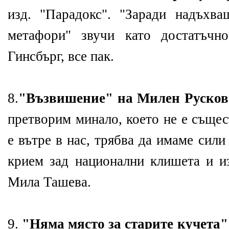
изд. "Парадокс". "Заради надъхва
метафори" звучи като достатъчн
Гинсбърг, все пак.
8.
"Възвишение" на Милен Русков
претворим минало, което не е съще
е вътре в нас, трябва да имаме сили
крием зад национални клишета и из
Мила Ташева.
9.
"Няма място за старите кучета