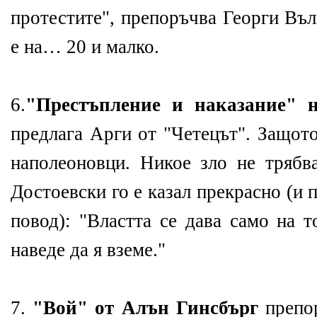
протестите", препоръчва Георги Въ
е на… 20 и малко.
6.
"Престъпление и наказание" 
предлага Арги от "Четецът". Защото
наполеоновци. Никое зло не трябв
Достоевски го е казал прекрасно (и
повод): "Властта се дава само на т
наведе да я вземе."
7.
"Вой" от Алън Гинсбърг
препор