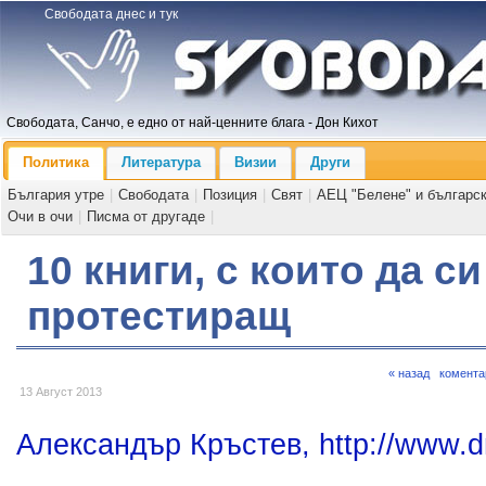
Свободата днес и тук
Свободата, Санчо, е едно от най-ценните блага - Дон Кихот
Политика
Литература
Визии
Други
България утре
|
Свободата
|
Позиция
|
Свят
|
АЕЦ "Белене" и българс
Очи в очи
|
Писма от другаде
|
10 книги, с които да с
протестиращ
« назад
комента
13 Август 2013
Александър Кръстев, http://www.d