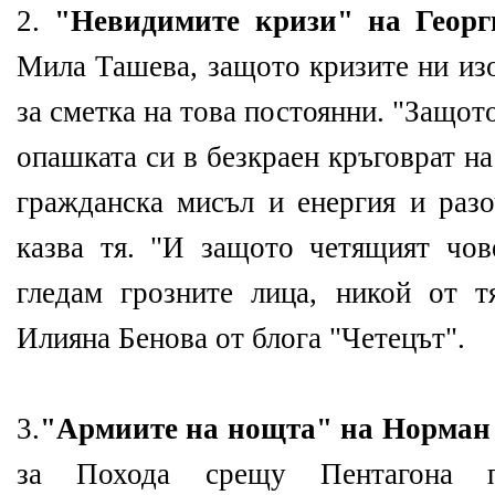
2.
"Невидимите кризи" на Георг
Мила Ташева, защото кризите ни из
за сметка на това постоянни. "Защото
опашката си в безкраен кръговрат н
гражданска мисъл и енергия и разо
казва тя. "И защото четящият чов
гледам грозните лица, никой от т
Илияна Бенова от блога "Четецът".
3.
"Армиите на нощта" на Норман
за Похода срещу Пентагона 