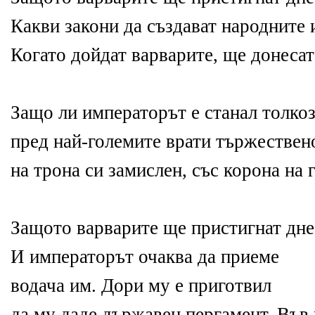
Какви закони да създават народните
Когато дойдат варварите, ще донесат
Защо ли императорът е станал толкоз
пред най-големите врати тържествено
на трона си замислен, със корона на 
Защото варварите ще пристигнат дне
И императорът очаква да приеме
водача им. Дори му е приготвил
да му даде държавен пергамент. Във 