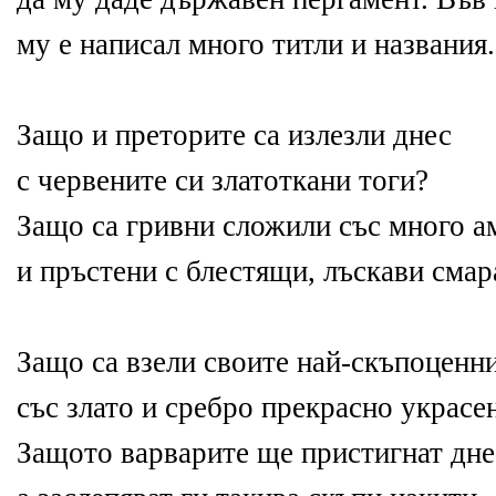
му е написал много титли и названия.
Защо и преторите са излезли днес
с червените си златоткани тоги?
Защо са гривни сложили със много а
и пръстени с блестящи, лъскави смар
Защо са взели своите най-скъпоценн
със злато и сребро прекрасно украсе
Защото варварите ще пристигнат дне