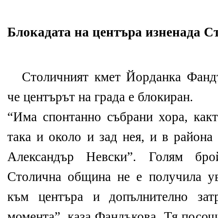
Блокадата на центъра изненада 
Столичният кмет Йорданка Фанд
че центърът на града е блокиран.
“Има спонтанно събрани хора, какт
така и около и зад нея, и в района
Александър Невски”. Голям бро
Столична община не е получила ув
към центъра и допълнително зат
момента”, каза Фандъкова. Тя посоч