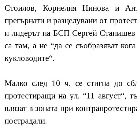
Стоилов, Корнелия Нинова и Ант
прегърнати и разцелувани от протес
и лидерът на БСП Сергей Станишев 
са там, а не “да се съобразяват ко
кукловодите“.
Малко след 10 ч. се стигна до с
протестиращи на ул. “11 август“, т
влязат в зоната при контрапротести
пострадали.