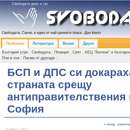
Свободата днес и тук
Свободата, Санчо, е едно от най-ценните блага - Дон Кихот
Политика
Литература
Визии
Други
България утре
|
Свободата
|
Позиция
|
Свят
|
АЕЦ "Белене" и българс
Очи в очи
|
Писма от другаде
|
БСП и ДПС си докарах
страната срещу
антиправителствения 
София
« назад
комента
16 Август 2013