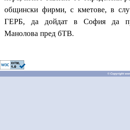
общински фирми, с кметове, в сл
ГЕРБ, да дойдат в София да про
Манолова пред бТВ.
© Copyright
ww