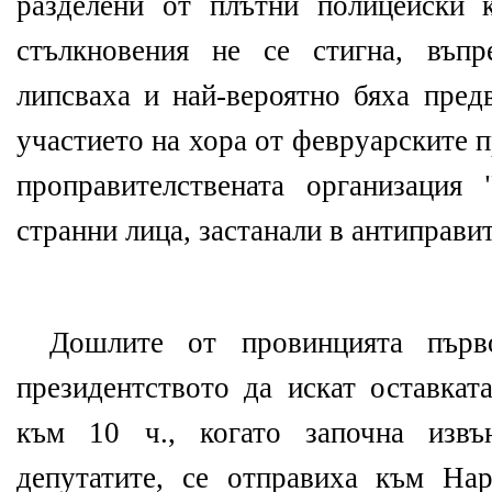
разделени от плътни полицейски 
стълкновения не се стигна, въп
липсваха и най-вероятно бяха пред
участието на хора от февруарските 
проправителствената организация
странни лица, застанали в антиправит
Дошлите от провинцията първ
президентството да искат оставкат
към 10 ч., когато започна извъ
депутатите, се отправиха към На