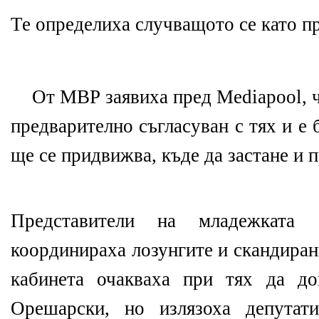
Те определиха случващото се като п
От МВР заявиха пред
Mediapool,
предварително съгласуван с тях и е
ще се придвижва, къде да застане и п
Представители на младежката
координираха лозунгите и скандира
кабинета очакваха при тях да д
Орешарски, но излязоха депутат