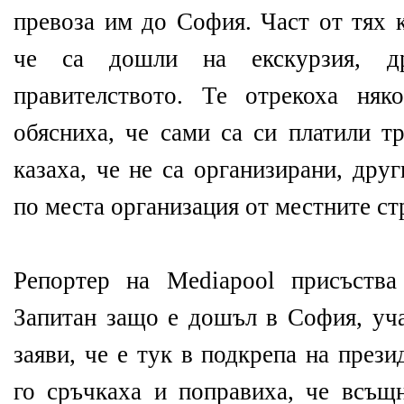
превоза им до София. Част от тях 
че са дошли на екскурзия, д
правителството. Те отрекоха ня
обясниха, че сами са си платили т
казаха, че не са организирани, дру
по места организация от местните с
Репортер на Mediapool присъства
Запитан защо е дошъл в София, уча
заяви, че е тук в подкрепа на през
го сръчкаха и поправиха, че всъщ