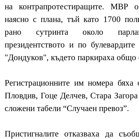
на контрапротестиращите. МВР о
наясно с плана, тъй като 1700 пол
рано сутринта около парла
президентството и по булевардите
"Дондуков", където паркираха общо 
Регистрационните им номера бяха
Пловдив, Гоце Делчев, Стара Загора 
сложени табели “Случаен превоз”.
Пристигналите отказваха да съоб