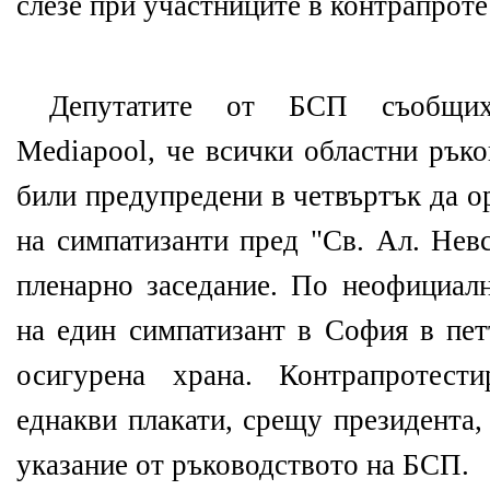
слезе при участниците в контрапроте
Депутатите от БСП съобщих
Mediapool, че всички областни ръко
били предупредени в четвъртък да о
на симпатизанти пред "Св. Ал. Нев
пленарно заседание. По неофициал
на един симпатизант в София в пет
осигурена храна. Контрапротест
еднакви плакати, срещу президента,
указание от ръководството на БСП.