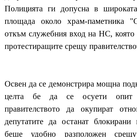
Полицията ги допусна в широката
площада около храм-паметника "С
откъм служебния вход на НС, която 
протестиращите срещу правителство
Освен да се демонстрира мощна подк
целта бе да се осуети опит 
правителството да окупират отн
депутатите да останат блокирани 
беше удобно разположен срещ