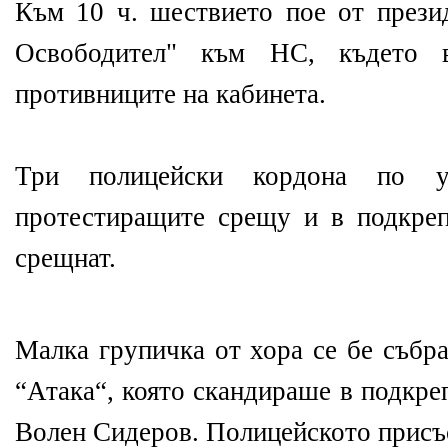
Към 10 ч. шествието пое от прези
Освободител" към НС, където 
противниците на кабинета.
Три полицейски кордона по ул
протестиращите срещу и в подкреп
срещнат.
Малка групичка от хора се бе събра
“Атака“, която скандираше в подкре
Волен Сидеров. Полицейското присъс