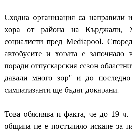
Сходна организация са направили 
хора от района на Кърджали, Х
социалисти пред Mediapool. Според
автобусите и хората е започнало 
поради отпускарския сезон областни
давали много зор" и до последно
симпатизанти ще бъдат докарани.
Това обяснява и факта, че до 19 ч.
община не е постъпило искане за п