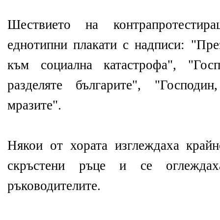
Шествието на контрапротестир
еднотипни плакати с надписи: "Пре
към социална катастрофа", "Гос
разделяте българите", "Господи
мразите".
Някои от хората изглеждаха крайн
скръстени ръце и се оглеждах
ръководителите.