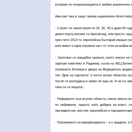
въпреки че генерализацията е любим аналитичен 
Ама как така и защо такова национално-безотгово
- Строят се магистрали по 20, 30, 40 и дори 50 го
довел португалския си братовчед, или просто защ
през лето 2013-тo европейска България имаше сво
моя живот и една огромна част от този на майка м
- Започват се мащабни проекти, които никога не
зарязан комплекс в Радомир, гьола на АЕЦ Белене
огромната болница в двора на Медицинска академ
тип “Дом на партията” в почти всеки областен г
после се разпадаха и какво ли още не. И не са з
така са си нещата;
- Реформите във всички области, някои никога не
но забравени, защото, като дойдеш на власт, 
президентски, местни, европейски и парламентарн
- Усвояването на еврофондовете – и с крадене, и б