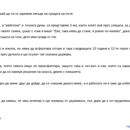
май ще си ги зарежем някъде на средата на пътя.
, и “работене” е точната дума, си представям 2-ма, които копят ров през улицата, за 
люпят семки, цъкат с език и викат “Еее, така няма да стане, я ровни по-налево”, дока
къщата на този, дето има нужда от ток.
 в изкопа, но няма да асфалтира отгоре и така следващите 10 години и 12-те героя 
а през дупката и ще псуват тая скапана държава.
, която никога нищо не преасфалтира, защото така и чез-мез и сие, които са кара
ам да си намери решение на казуса, демек с комшията.
ен да мине, друг да дойде, да се снишим докато мине, а и работата не e заек да избяг
 да кажеш, че има келепир и ще изкяриш от държавата, пък дори да е по-трудоемка
.
го