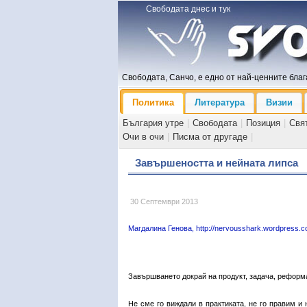
Свободата днес и тук
Свободата, Санчо, е едно от най-ценните блага
Политика
Литература
Визии
България утре
|
Свободата
|
Позиция
|
Свя
Очи в очи
|
Писма от другаде
|
Завършеността и нейната липса
30 Септември 2013
Магдалина Генова, http://nervousshark.wordpress.
Завършването докрай на продукт, задача, реформа
Не сме го виждали в практиката, не го правим и 