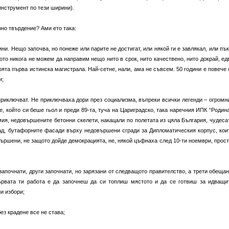
инструмент по тези ширини).
рно твърдение? Ами ето така:
дини. Нещо започва, но понеже или парите не достигат, или някой ги е завлякал, или пък
ото никога не можем да направим нещо нито в срок, нито качествено, нито докрай, ед
ята първа истинска магистрала. Най-сетне, нали, ама не съвсем. 50 години е повече 
и;
 приключват. Не приключваха дори през социализма, въпреки всички легенди – огромн
, който си беше гьол и преди 89-та, туча на Цариградско, така наречния ИПК “Родина
ия, недовършените бетонни скелети, накацали по полетата из цяла България, чудеса
рад, бутафорните фасади върху недовършени сгради за Дипломатическия корпус, кои
авършени, не защото дойде демокрацията, не, някой цъфнаха след 10-ти ноември, прост
започнати, други започнати, но зарязани от следващото правителство, а трети обещан
първата ти работа е да започнеш да си топлиш мястото и да се готвиш за идващи
и избори;
ез крадене все не става;