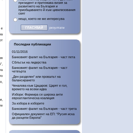
президент и притежава визия за
развитието на България и
приобщаването й към цивилизования
свят
нещо, което не ме интересува
резултати
 е
ва
от
Последни публикации
01/11/2016
Банковият фалит на България - част пета
ия
Сблъсък на лидерства
”,
Банковият фалит на България - част
та
четвърта
то
„Ден разделен“ или провалът на
балансирането
о,
Ченалова към Цацаров: Царят е гол,
времето на всеки идва
Избори: Формира се широка анти
евроатлантическа коалиция
и,
За избора в изборите
те
Банковият фалит на България - част трета
Официален документ на ЕП: "Русия иска
да разцепи Европа"