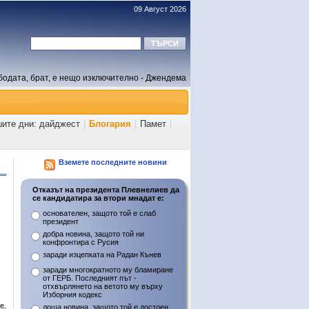
09 Август 2026
бодата, брат, е нещо изключително - Джендема
шите дни: дайджест
|
Блогария
|
Памет
|
Вземете последните новини
Отказът на президента Плевнелиев да
се кандидатира за втори мнадат е:
основателен, защото той е слаб
президент
добра новина, защото той ни
конфронтира с Русия
заради изцепката на Радан Кънев
заради многократното му бламиране
от ГЕРБ. Последният път -
отхвърлянето на ветото му върху
Изборния кодекс
е,
лоша новина, защото той е достоен