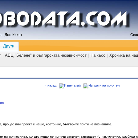
 - Дон Кихот
Сво
Други
т
|
АЕЦ "Белене" и българската независимост
|
На късо
|
Хроника на на
« назад
com
, процес или проект е нещо, което ние, българите почти не познаваме.
не ни притеснява, когато нещо не получи логичен завършек (с изключения, разбира с