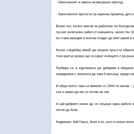
- Започнатият и никога незавършен преход;
- Започнатите протести за коренна промяна, дето 
Всеки път, когато мисля за работене по български
пуснат нелегален кабел от комшията, около тях 10 
не стане икиндия и всички отидат да пият ракия в 
Късен следобед някой ще хвърли пръстта обратно
този кратък разказ ще си карат колиците 2-ра рък
Разбира се, в картинката ще добавим и общината
гражданина с лопатата да чака 6 месеца, преди с
И общо-взето така си живеем от 1944-та насам – д
пък и какво ще им се потим на тия.
А най-добрият начин да се свърши една работа е
после да боли.
Андрешко, бай Ганьо, Асен и аз, като в онази песен