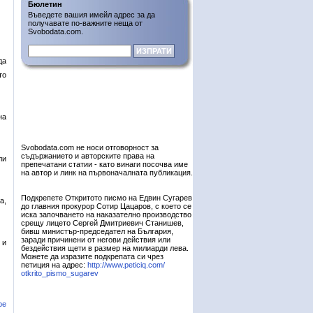
Бюлетин
Въведете вашия имейл адрес за да
получавате по-важните неща от
Svobodata.com.
да
то
на
Svobodata.com не носи отговорност за
съдържанието и авторските права на
ли
препечатани статии - като винаги посочва име
на автор и линк на първоначалната публикация.
Подкрепете Откритото писмо на Едвин Сугарев
а,
до главния прокурор Сотир Цацаров, с което се
иска започването на наказателно производство
срещу лицето Сергей Дмитриевич Станишев,
бивш министър-председател на България,
заради причинени от негови действия или
 и
бездействия щети в размер на милиарди лева.
Можете да изразите подкрепата си чрез
петиция на адрес:
http://www.peticiq.com/
otkrito_pismo_sugarev
ре