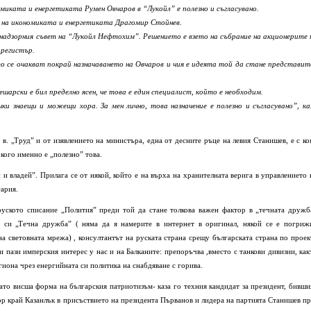
иката и енергетиката Румен Овчаров в “Лукойл” е полезно и съгласувано.
 на икономиката и енергетиката Драгомир Стойнев.
 в надзорния съвет на “Лукойл Нефтохим”. Решението е взето на събрание на акционерите 
 регистър.
о се очакват покрай назначаването на Овчаров и чия е идеята той да стане представит
арски е бил пределно ясен, че това е един специалист, който е необходим.
ки знаещи и можещи хора. За мен лично, това назначение е полезно и съгласувано”, ка
 в. „Труд” и от изявлението на министъра, една от десните ръце на левия Станишев, е с ко
 кого именно е „полезно” това.
и владей”. Прилага се от някой, който е на върха на хранителната верига в управлението 
ария.
 руското списание „Полития” преди той да стане толкова важен фактор в „течната дружб
а си „Течна дружба” ( няма да я намерите в интернет в оригинал, някой се е погриж
на световната мрежа) , консултантът на руската страна срещу българската страна по проек
 пази имперския интерес у нас и на Балканите: препоръчва ,вместо с танкови дивизии, как
гиона чрез енергийната си политика на снабдяване с горива.
то висша форма на българския патриотизъм- каза го техния кандидат за президент, бивши
 край Казанлък в присъствието на президента Първанов и лидера на партията Станишев пр