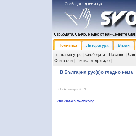
Свободата днес и тук
Свободата, Санчо, е едно от най-ценните блага
Политика
Литература
Визии
България утре
|
Свободата
|
Позиция
|
Свя
Очи в очи
|
Писма от другаде
|
В България рус(к)о гладно нема
21 Октомври 2013
Иво Инджев, www.ivo.bg