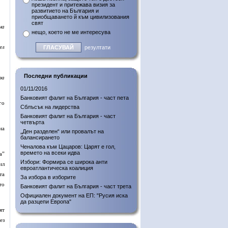
президент и притежава визия за
развитието на България и
приобщаването й към цивилизования
свят
на
нещо, което не ме интересува
ел
резултати
Последни публикации
за
01/11/2016
Банковият фалит на България - част пета
го
Сблъсък на лидерства
Банковият фалит на България - част
четвърта
на
„Ден разделен“ или провалът на
балансирането
Ченалова към Цацаров: Царят е гол,
времето на всеки идва
а”
Избори: Формира се широка анти
ил
евроатлантическа коалиция
та
За избора в изборите
то
Банковият фалит на България - част трета
Официален документ на ЕП: "Русия иска
да разцепи Европа"
ят
ез