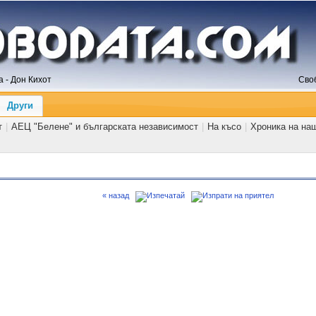
 - Дон Кихот
Сво
Други
т
|
АЕЦ "Белене" и българската независимост
|
На късо
|
Хроника на на
« назад