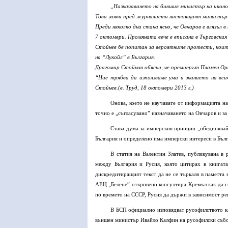
„Назначаването на бившия министър на иконом
Това заяви пред журналисти настоящият министър
Преди няколко дни стана ясно, че Овчаров е влязъл
7 октомври. Промяната вече е вписана в Търговския
Стойнев бе попитан за вероятните протести, коит
на “Лукойл” в България.
Драгомир Стойнов обясни, че премиерът Пламен Ореш
“Ние трябва да използваме ума и знанието на всич
Стойнев.(в. Труд, 18 октомври 2013 г.)
Онова, което не научавате от информацията на
точно е „съгласувано” назначаването на Овчаров и за
Става дума за имперския принцип „обединявай 
България и определено има имперски интереси в Бълг
В статия на Валентин Златев, публикувана в
между България и Русия, която цитирах в книгат
дискредитиращият текст да не се търкаля в паметта 
АЕЦ „Белене” откровено консултира Кремъл как да си
по времето на СССР, Русия да държи в зависимост ре
В БСП официално изповядват русофилството ка
външен министър Ивайло Калфин на русофилски събор