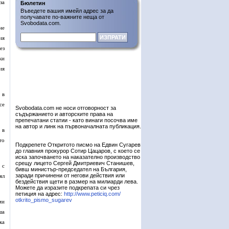
за
Бюлетин
Въведете вашия имейл адрес за да
получавате по-важните неща от
Svobodata.com.
не
ия
ез
ки
ия
 в
се
Svobodata.com не носи отговорност за
съдържанието и авторските права на
препечатани статии - като винаги посочва име
на автор и линк на първоначалната публикация.
 в
то
Подкрепете Откритото писмо на Едвин Сугарев
до главния прокурор Сотир Цацаров, с което се
иска започването на наказателно производство
срещу лицето Сергей Дмитриевич Станишев,
 с
бивш министър-председател на България,
заради причинени от негови действия или
ял
бездействия щети в размер на милиарди лева.
Можете да изразите подкрепата си чрез
петиция на адрес:
http://www.peticiq.com/
otkrito_pismo_sugarev
ми
ша
ка