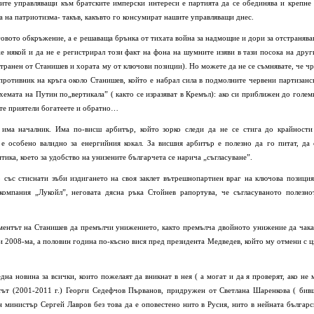
ите управляващи към братските имперски интереси е партията да се обединява и крепне 
а на патриотизма- такъв, какъвто го консумират нашите управляващи днес.
говото обкръжение, а е решаваща брънка от тихата война за надмощие и дори за отстранява
някой и да не е регистрирал този факт на фона на шумните изяви в тази посока на друг
ранен от Станишев и хората му от ключови позиции). Но можете да не се съмнявате, че чр
противник на кръга около Станишев, който е набрал сила в подмолните червени партизанс
схемата на Путин по„вертикала” ( както се изразяват в Кремъл): ако си приближен до голем
ите приятели богатеете и обратно…
 има началник. Има по-висш арбитър, който зорко следи да не се стига до крайности
е особено валидно за енергийния кокал. За висшия арбитър е полезно да го питат, да 
тика, което за удобство на унизените българчета се нарича „съгласуване”.
 със стиснати зъби издигането на своя заклет вътрешнопартиен враг на ключова позиция
компания „Лукойл”, неговата дясна ръка Стойнев рапортува, че съгласуваното полезно
иментът на Станишев да премълчи унижението, както премълча двойното унижение да чака
и 2008-ма, а половин година по-късно вися пред президента Медведев, който му отмени с ц
дна новина за всички, които пожелаят да вникнат в нея ( а могат и да я проверят, ако не 
нтът (2001-2011 г.) Георги Седефчов Първанов, придружен от Светлана Шаренкова ( бив
н министър Сергей Лавров без това да е оповестено нито в Русия, нито в нейната българс