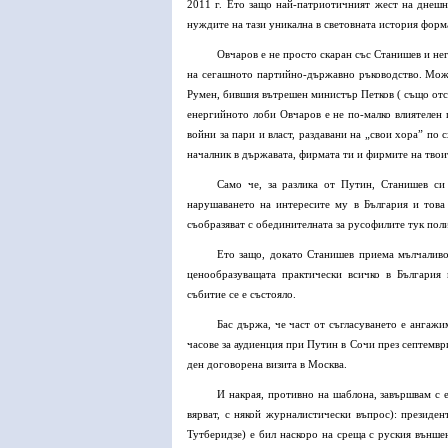
2011 г. Ето защо най-патриотичният жест на днешн
нуждите на тази уникална в световната история форм
Овчаров е не просто скаран със Станишев и не
на сегашното партийно-държавно ръководство. Може 
Румен, бившия вътрешен министър Петков ( също отст
енергийното лоби Овчаров е не по-малко влиятелен 
войни за пари и власт, раздавани на „свои хора” по 
началник в държавата, фирмата ти и фирмите на тво
Само че, за разлика от Путин, Станишев си
нарушаването на интересите му в България и това 
съобразяват с обединителната за русофилите тук поли
Ето защо, докато Станишев приема мълчаливо
ценообразуващата практически всичко в България 
събитие се е състояло.
Бас държа, че част от съгласуването е ангаж
часове за аудиенция при Путин в Сочи през септемвр
ден договорена визита в Москва.
И накрая, противно на шаблона, завършвам с е
вярват, с някой журналистически въпрос): президе
Тутберидзе) е бил наскоро на среща с руския външе