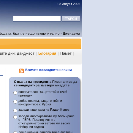
08 Август 2026
бодата, брат, е нещо изключително - Джендема
шите дни: дайджест
|
Блогария
|
Памет
|
Вземете последните новини
Отказът на президента Плевнелиев да
се кандидатира за втори мнадат е:
основателен, защото той е слаб
президент
добра новина, защото той ни
конфронтира с Русия
заради изцепката на Радан Кънев
заради многократното му бламиране
от ГЕРБ. Последният път -
отхвърлянето на ветото му върху
Изборния кодекс
лоша новина, защото той е достоен