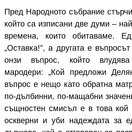
Пред Народното събрание стърчи
който са изписани две думи – на
времена, които обитаваме. Ед
„Оставка!”, а другата е въпросъ
онзи въпрос, който влудяв
мародери: „Кой предложи Деля
въпрос е нещо като обратна мат
по-дълбинни, по-мащабни значени
същностен смисъл е в това кой 
оскверни и уби надеждата за 