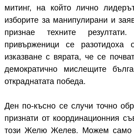
митинг, на който лично лидер
изборите за манипулирани и зая
признае техните резултати
привърженици се разотидоха 
изказване с вярата, че се почва
демократично мислещите бълг
откраднатата победа.
Ден по-късно се случи точно обр
признати от координационния съ
този Желю Желев. Можем само 