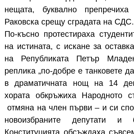
нещата, буквално препречиха
Раковска срещу сградата на СДС.
По-късно протестираха студенти
на истината, с искане за оставк
на Републиката Петър Младен
реплика „по-добре е танковете д
в драматичната нощ на 14 дек
хората обкръжиха Народното с
отмяна на член първи – и си сп
новоизбраните депутати и
Конституцията обсъждаха съвсе