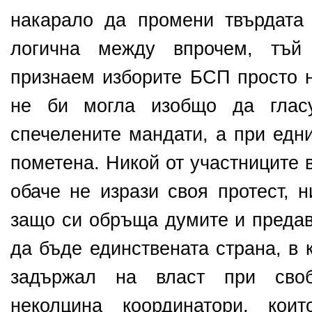
накарало да промени твърдата
логична между впрочем, тъй
признаем изборите БСП просто 
не би могла изобщо да гласу
спечелените мандати, а при едн
пометена. Никой от участниците 
обаче не изрази своя протест, 
защо си обръща думите и предав
да бъде единствената страна, в 
задържал на власт при сво
неколцина координатори, кои