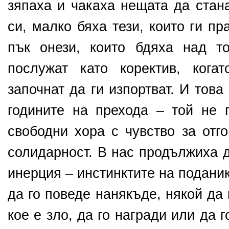
зяпаха и чакаха нещата да стана
си, малко бяха тези, които ги п
пък онези, които бдяха над т
послужат като коректив, кога
започнат да ги изпортват. И тов
годините на прехода – той не 
свободни хора с чувство за отг
солидарност. В нас продължиха д
инерция – инстинктите на поданик
да го поведе нанякъде, някой да
кое е зло, да го награди или да 