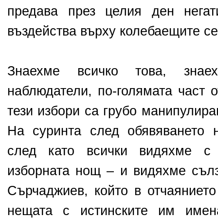
предава през целия ден негат
въздейства върху колебаещите се
Знаехме всичко това, зна
наблюдатели, по-голямата част о
тези избори са грубо манипулир
На суринта след обявяването н
след като всички видяхме с
изборната нощ – и видяхме сълз
Сърчаджиев, който в отчаянието
нещата с истинските им имен