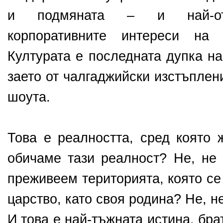
и подмяната – и най-отк
корпоративните интереси на 
Културата е последната дупка на
заето от чалгаджийски изстъплени
шоута.
Това е реалността, сред която
обичаме тази реалност? Не, н
преживеем територията, която се
царство, като своя родина? Не, н
И това е най-тъжната истина, брат