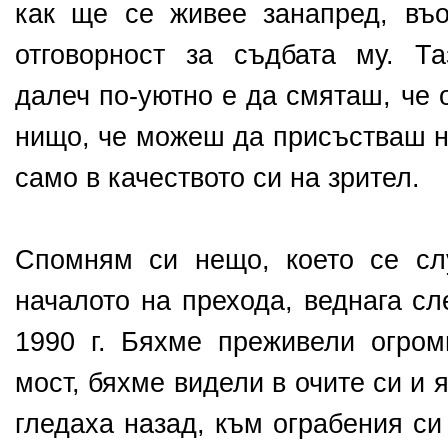
как ще се живее занапред, въ
отговорност за съдбата му. Та
далеч по-уютно е да смяташ, че 
нищо, че можеш да присъстваш н
само в качеството си на зрител.
Спомням си нещо, което се сл
началото на прехода, веднага сл
1990 г. Бяхме преживели огро
мост, бяхме видели в очите си и я
гледаха назад, към ограбения си