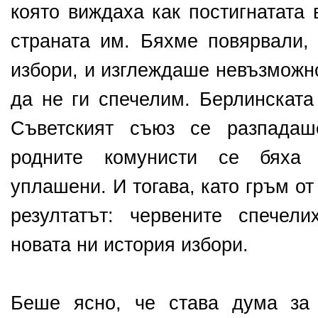
която виждаха как постигнатата
страната им. Бяхме повярвали,
избори, и изглеждаше невъзможн
да не ги спечелим. Берлинската
Съветският съюз се разпадаш
родните комунисти се бяха 
уплашени. И тогава, като гръм от
резултатът: червените спечел
новата ни история избори.
Беше ясно, че става дума за 