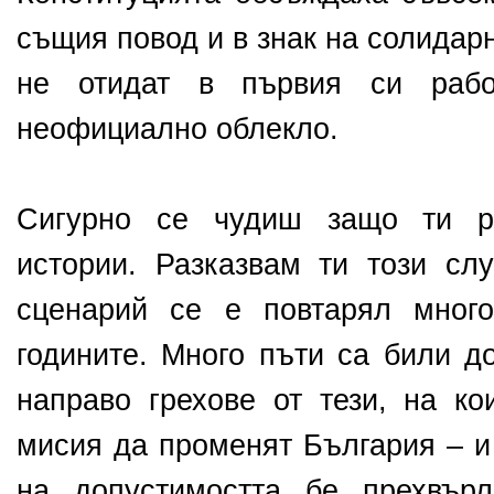
същия повод и в знак на солидар
не отидат в първия си раб
неофициално облекло.
Сигурно се чудиш защо ти ра
истории. Разказвам ти този слу
сценарий се е повтарял мног
годините. Много пъти са били д
направо грехове от тези, на ко
мисия да променят България – и
на допустимостта бе прехвърл