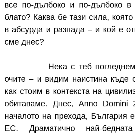
все по-дълбоко и по-дълбоко в 
блато? Каква бе тази сила, коят
в абсурда и разпада – и кой е от
сме днес?
Нека с теб погледнем реа
очите – и видим наистина къде 
как стоим в контекста на цивили
обитаваме. Днес,
Anno Domini 
началото на прехода, България е
ЕС. Драматично най-беднат