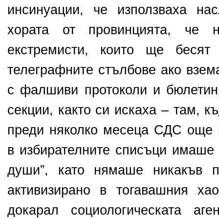
инсинуации, че използваха на
хората от провинцията, че н
екстремисти, които ще бесят
телеграфните стълбове ако взема
с фалшиви протоколи и бюлетин
секции, както си искаха – там, 
преди няколко месеца СДС още 
в избирателните списъци имаше 
души”, като нямаше никакъв 
активизирано в тогавашния ха
докарал социологическата аг