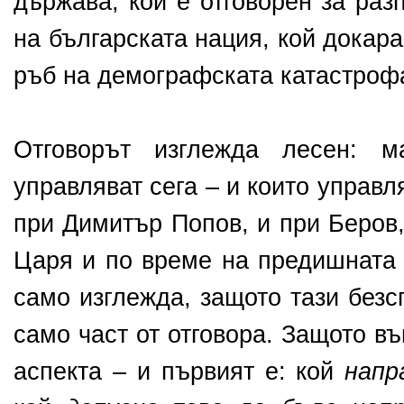
държава, кой е отговорен за раз
на българската нация, кой докар
ръб на демографската катастроф
Отговорът изглежда лесен: м
управляват сега – и които управл
при Димитър Попов, и при Беров,
Царя и по време на предишната 
само изглежда, защото тази без
само част от отговора. Защото в
аспекта – и първият е: кой
напр