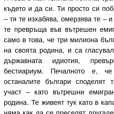
където и да си. Ти просто си по
– тя те изхабява, омерзява те – 
те превръща във вътрешен емиг
само в това, че три милиона бъл
на своята родина, и са гласува
държавната идиотия, превъ
бестиариум. Печалното е, че
останалите българи споделят т
участ – като вътрешни емигра
родина. Те живеят тук като в кап
няма как да се преселят другаде