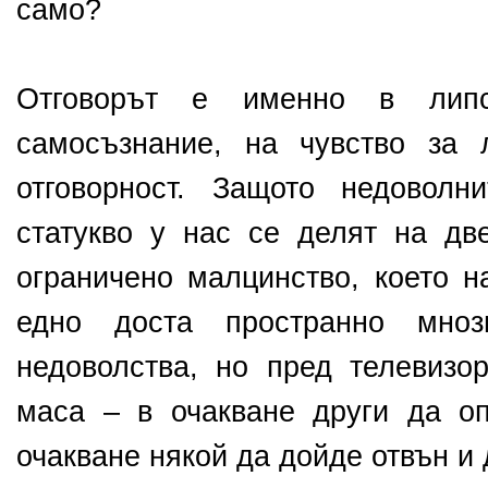
само?
Отговорът е именно в липс
самосъзнание, на чувство за 
отговорност. Защото недоволн
статукво у нас се делят на дв
ограничено малцинство, което н
едно доста пространно мноз
недоволства, но пред телевизо
маса – в очакване други да о
очакване някой да дойде отвън и 