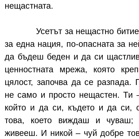
нещастната.
Усетът за нещастно битие е 
за една нация, по-опасната за 
да бъдеш беден и да си щастлив
ценностната мрежа, която кре
цялост, започва да се разпада. 
не само и просто нещастен. Ти 
който и да си, където и да си, 
това, което виждаш и чуваш; 
живееш. И никой – чуй добре то