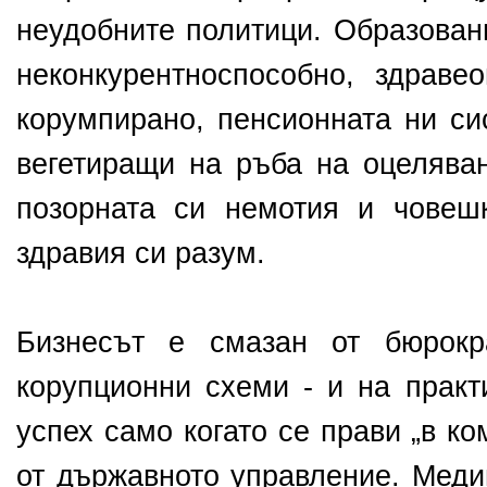
неудобните политици. Образован
неконкурентноспособно, здраве
корумпирано, пенсионната ни си
вегетиращи на ръба на оцеляван
позорната си немотия и човеш
здравия си разум.
Бизнесът е смазан от бюрокр
корупционни схеми - и на практ
успех само когато се прави „в к
от държавното управление. Меди