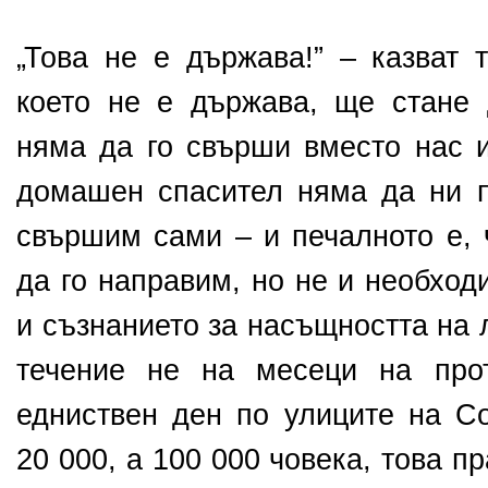
„Това не е държава!” – казват 
което не е държава, ще стане
няма да го свърши вместо нас 
домашен спасител няма да ни п
свършим сами – и печалното е,
да го направим, но не и необход
и съзнанието за насъщността на 
течение не на месеци на про
едниствен ден по улиците на С
20 000, а 100 000 човека, това 