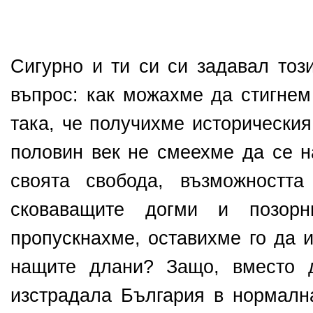
Сигурно и ти си си задавал тоз
въпрос: как можахме да стигнем
така, че получихме историческия
половин век не смеехме да се н
своята свобода, възможностт
сковаващите догми и позор
пропускнахме, оставихме го да и
нащите длани? Защо, вместо 
изстрадала България в нормалн