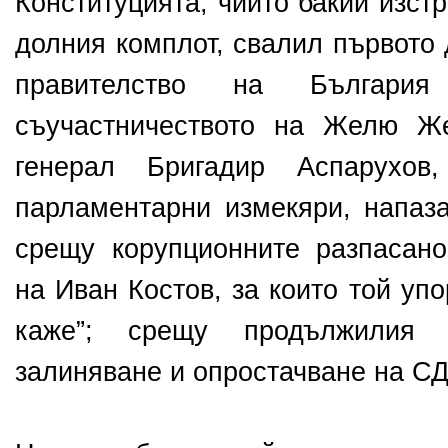
Конституцията, чиито бакии изст
долния комплот, свалил първото
правителство на Българ
съучастничеството на Желю Ж
генерал Бригадир Аспарухо
парламентарни измекяри, напаза
срещу корупционните разпасано
на Иван Костов, за които той уп
каже”; срещу продължилия 
залиняване и опростачване на СД