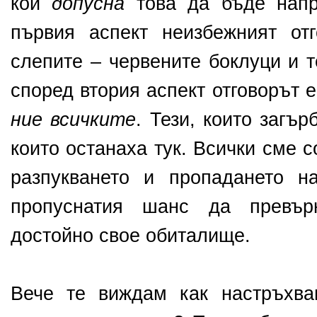
кой
допусна
това да бъде напр
първия аспект неизбежният от
слепите – червените боклуци и т
според втория аспект отговорът 
ние всичките
. Тези, които загър
които останаха тук. Всички сме 
разпукването и пропадането н
пропуснатия шанс да превъ
достойно свое обиталище.
Вече те виждам как настръхва