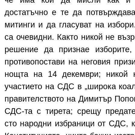
че има кой да мисли как и 
достатъчно е те да потвърждава
митинги и да гласуват на избори
са очевидни. Както никой не въ
решение да признае изборите,
противопостави на неговия приз
нощта на 14 декември; никой 
участието на СДС в „широка коа
правителството на Димитър Попо
СДС-та с тирета; срещу предате
сто народни избраници от СДС, 