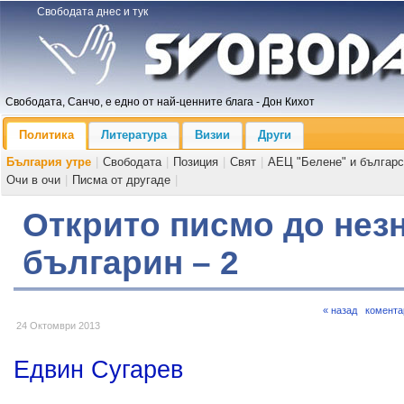
Свободата днес и тук
Свободата, Санчо, е едно от най-ценните блага - Дон Кихот
Политика
Литература
Визии
Други
България утре
|
Свободата
|
Позиция
|
Свят
|
АЕЦ "Белене" и българс
Очи в очи
|
Писма от другаде
|
Открито писмо до нез
българин – 2
« назад
комента
24 Октомври 2013
Едвин Сугарев