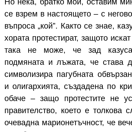
Но нека, братко мой, оставим ми
се взрем в настоящето – с негов
въпроса „кой”. Както се знае, ка
хората протестират, защото искат
така не може, че зад казуса
подмяната и лъжата, че става д
символизира пагубната обвърза
и олигархията, създадена по кр
обаче – защо протестите не у
правителство, което е толкова 
очевадна марионетъчност, че веч