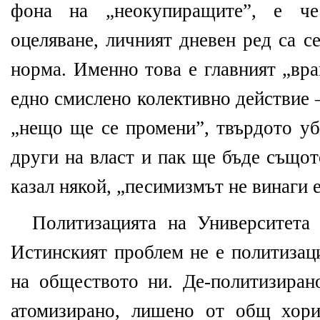
фона на „неокупиращите”, е ч
оцеляване, личният дневен ред са с
норма. Именно това е главният „вра
едно смислено колективно действие –
„нещо ще се промени”, твърдото уб
други на власт и пак ще бъде същот
казал някой, „песимизмът не винаги е
Политизацията на Университета
Истинският проблем не е политизаци
на обществото ни. Де-политизиран
атомизирано, лишено от общ хори