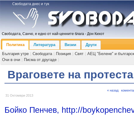
Свободата днес и тук
Свободата, Санчо, е едно от най-ценните блага - Дон Кихот
Политика
Литература
Визии
Други
България утре
|
Свободата
|
Позиция
|
Свят
|
АЕЦ "Белене" и българс
Очи в очи
|
Писма от другаде
|
Враговете на протеста
« назад
комента
31 Октомври 2013
Бойко Пенчев, http://boykopenche