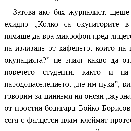
Затова ако бях журналист, щеше
ехидно „Колко са окупаторите в
нямаше да вра микрофон пред лицет
на излизане от кафенето, които на
окупацията?” не знаят какво да от
повечето студенти, както и на
народонаселението, „не им пука”, ви
говорим за цинизма на онези „журна
от простия бодигард Бойко Борисов
сега с фалцетен плам клеймят проте