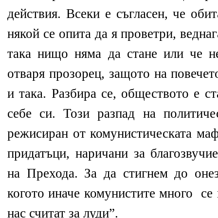
действия. Всеки е съгласен, че оби
някой се опита да я проветри, веднаг
така нищо няма да стане или че н
отваря прозорец, защото на повечет
и така. Разбира се, обществото е с
себе си. Този разпад на политич
режисиран от комунистическата маф
придатъци, наричани за благозвучи
на Прехода. За да стигнем до оне
когото иначе комунистите много
се
нас считат за луди”.