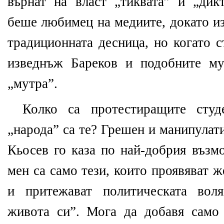
върнат на власт „тиквата” и „дик
беше любимец на медиите, докато и
традиционната десница, но когато 
изведнъж Бареков и подобните му
„мутра”.
Колко са протестиращите студ
„народа” са те? Грешен и манипулат
Кьосев го каза по най-добрия възм
мен са само тези, които проявяват 
и притежават политическата вол
живота си”. Мога да добавя само 