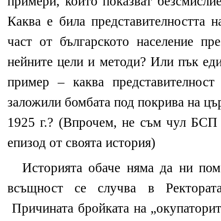
примери, които показват безсмисли
Каква е била представителността н
част от българското население пре
нейните цели и методи? Или пък ед
пример – каква представителност
заложили бомбата под покрива на цъ
1925 г.? (Впрочем, не съм чул БСП 
епизод от своята история)
Историята обаче няма да ни пом
всъщност се случва в Ректорат
Причината бройката на „окупаторит