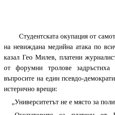
Студентската окупация от самото
на невиждана медийна атака по вси
казал Гео Милев, платени журналис
от форумни тролове задръстиха 
въпросите на един псевдо-демократи
истерично врещи:
„Университетът не е място за пол