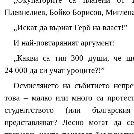
„Окупаторите са платени от 
Плевнелиев, Бойко Борисов, Миглен
„Искат да върнат Герб на власт!”
И най-повтаряният аргумент:
„Какви са тия 300 души, че ще
24 000 да си учат уроците?!”
Осмислянето на събитието непре
това – малко или много са протест
студентството (или българск
представляват? Лесно могат да с