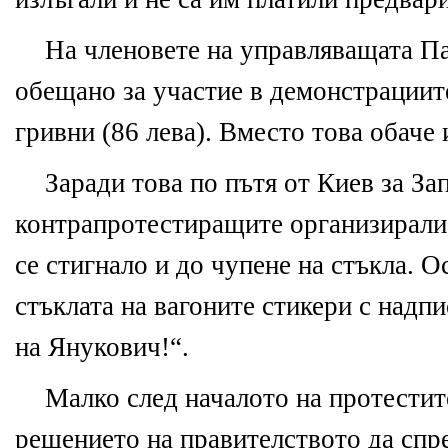
На членовете на управляващата Па
обещано за участие в демонстрациит
гривни (86 лева). Вместо това обаче 
Заради това по пътя от Киев за З
контрапротестиращите организирали 
се стигнало и до чупене на стъкла. О
стъклата на вагоните стикери с надп
на Янукович!“.
Малко след началото на протестит
решението на правителството да спре