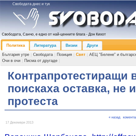
Свободата днес и тук
Свободата, Санчо, е едно от най-ценните блага - Дон Кихот
Политика
Литература
Визии
Други
България утре
|
Свободата
|
Позиция
|
Свят
|
АЕЦ "Белене" и българс
Очи в очи
|
Писма от другаде
|
Контрапротестиращи 
поискаха оставка, не 
протеста
« назад
комента
17 Декември 2013