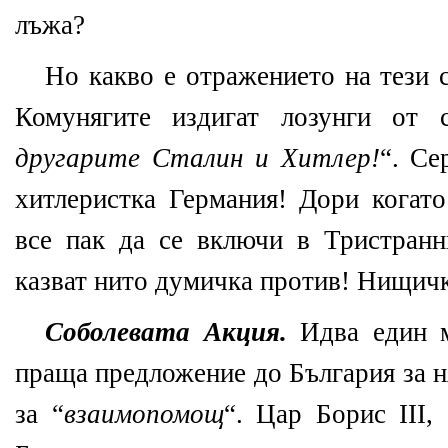
лъжа?
Но какво е отражението на тези 
Комунягите издигат лозунги от 
другарите Сталин и Хитлер!
“. Се
хитлеристка Германия! Дори когат
все пак да се включи в Тристранн
казват нито думичка против! Нищич
Соболевата Акция.
Идва един м
праща предложение до България за н
за “
взаимопомощ
“. Цар Борис III,