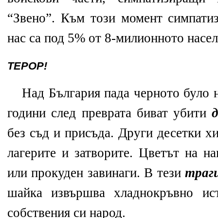
“Звено”. Към този момент симпатиз
нас са под 5% от 8-милионното насел
ТЕРОР!
Над България пада черното було 
години след преврата биват убити
без съд и присъда. Други десетки х
лагерите и затворите. Цветът на на
или прокуден завинаги. В тези
траг
шайка извършва хладнокръвно ис
собствения си народ.