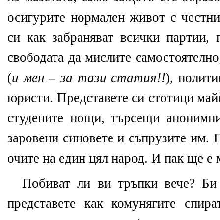
осигурите нормален живот с честни
си как забраняват всички партии, 
свободата да мислите самостоятелно
(
и мен – за тази статия!!
), полит
юристи. Представете си стотици май
студените нощи, търсещи анонимни
заровени синовете и съпрузите им. 
очите на един цял народ. И пак ще е 
Побиват ли ви тръпки вече? Би 
представете как комунягите спир