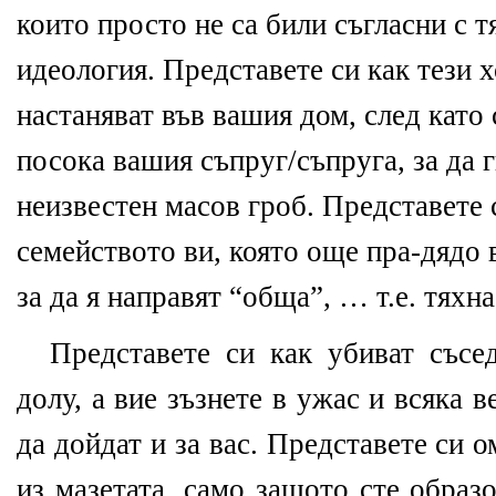
които просто не са били съгласни с т
идеология. Представете си как тези 
настаняват във вашия дом, след като 
посока вашия съпруг/съпруга, за да г
неизвестен масов гроб. Представете 
семейството ви, която още пра-дядо 
за да я направят “обща”, … т.е. тяхна
Представете си как убиват съсед
долу, а вие зъзнете в ужас и всяка в
да дойдат и за вас. Представете си о
из мазетата, само защото сте образ