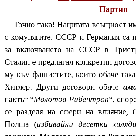
Партия
Точно така! Нацитата всъщност и
с комунягите. СССР и Германия са 
за включването на СССР в Трист
Сталин е предлагал конкретни догов
му към фашистите, които обаче така
Хитлер. Други договори обаче
им
пактът “
Молотов-Рибентроп
“, спор
се разделя на сфери на влияние,
Полша (
избивайки десетки хиляди