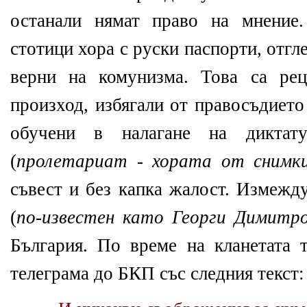
останали нямат право на мнение
стотици хора с руски паспорти, отгл
верни на комунизма. Това са рец
произход, избягали от правосъдието
обучени в налагане на диктату
(
пролетариат -
хората от снимки
съвест и без капка жалост. Измежд
(
по-известен като Георги Димитр
България. По време на кланетата
телеграма до БКП със следния текст: