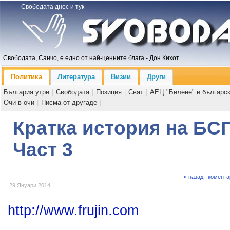
Свободата днес и тук
Свободата, Санчо, е едно от най-ценните блага - Дон Кихот
Политика
Литература
Визии
Други
България утре
|
Свободата
|
Позиция
|
Свят
|
АЕЦ "Белене" и българс
Очи в очи
|
Писма от другаде
|
Кратка история на БСП
Част 3
« назад
комента
29 Януари 2014
http://www.frujin.com