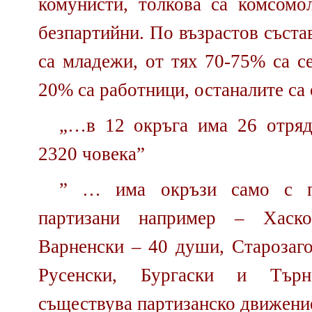
комунисти, толкова са комсомол
безпартийни. По възрастов състав
са младежи, от тях 70-75% са с
20% са работници, останалите са 
„…в 12 окръга има 26 отряд
2320 човека”
” … има окръзи само с п
партизани например – Хаск
Варненски – 40 души, Старозаго
Русенски, Бургаски и Тър
съществува партизанско движени