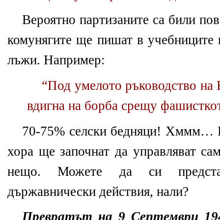
Вероятно партизаните са били пов
комунягите ще пишат в учебниците 
лъжи. Например:
“Под умелото ръководство на 
вдигна на борба срещу фашистко
70-75% селски бедняци! Хммм… И
хора ще започнат да управляват сам
нещо. Можете да си предст
държавнически действия, нали?
Превратът на 9 Септември 19