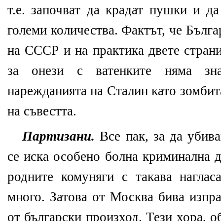
т.е. започват да крадат пушки и д
големи количества. Фактът, че Бълга
на СССР и на практика двете стран
за онези с ватенките няма зна
нарежданията на Сталин като зомбит
на съвестта.
Партизани.
Все пак, за да убив
се иска особено болна криминална д
родните комуняги с такава наглас
много. Затова от Москва бива изпр
от български произход. Тези хора, 