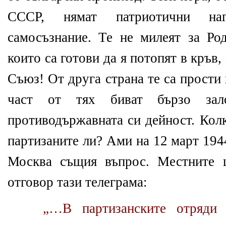
СССР, нямат патриотични наг
самосъзнание. Те не милеят за Род
които са готови да я потопят в кръв,
Съюз! От друга страна те са прости
част от тях биват бързо зал
противодържавната си дейност. Кол
партизаните ли? Ами на 12 март 194
Москва същия въпрос. Местните 
отговор тази телеграма:
„…В партизанските отряди