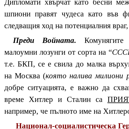
Дипломати хвърчат като бесни меж
шпиони правят чудеса като във ф
следващия ход на потенциалния враг,
Преди Войната.
Комунягите 
малоумни лозунги от сорта на “
СССР
т.е. БКП, се е свила до малка върх
на Москва (
която налива милиони р
добре ситуацията, е важно да схва
време Хитлер и Сталин са
ПРИЯ
например, че пълното име на Хитлеро
Национал-
социалистическа
Ге