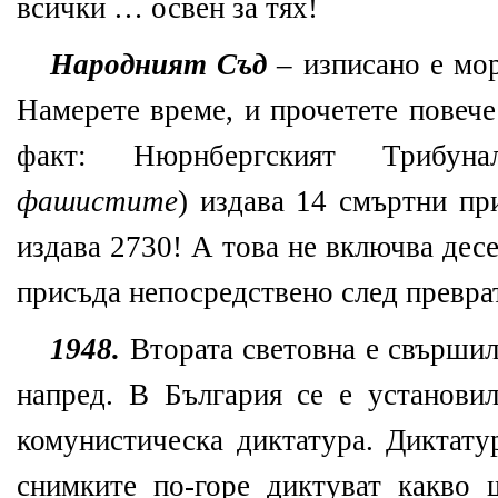
всички … освен за тях!
Народният Съд
– изписано е мор
Намерете време, и прочетете повеч
факт: Нюрнбергският Трибун
фашистите
) издава 14 смъртни пр
издава 2730! А това не включва дес
присъда непосредствено след превра
1948.
Втората световна е свършил
напред. В България се е установил
комунистическа диктатура. Диктату
снимките по-горе диктуват какво 