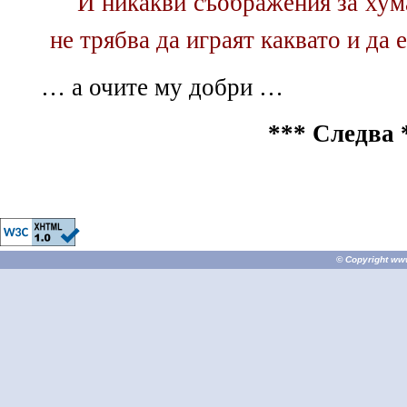
И никакви съображения за хум
не трябва да играят каквато и да 
… а очите му добри …
*** Следва 
© Copyright
ww