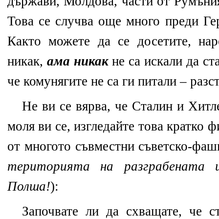
държави, Молдова, части от Румъни
Това се случва още много преди Ге
Както можете да се досетите, на
никак,
ама никак
не са искали да ст
че комунягите не са ги питали – разс
Не ви се вярва, че Сталин и Хит
моля ви се, изгледайте това кратко 
от многото съвместни съветско-фаш
територията на разграбената
Полша!
):
Започвате ли да схващате, че 