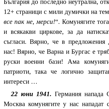
България до последно неутрална, от
12+ страници с мили думички на тем
все пак не, мерси!
“. Комунягите тог
и всякакви циркове, за да натиска
съгласи. Вярно, че в предложения 
нас! Вярно, че Варна и Бургас е тря
руски военни бази! Ама комуняг
патриоти, така че логично защита
интереси …
22 юни 1941.
Германия напада 
Москва комунягите у нас нападат с