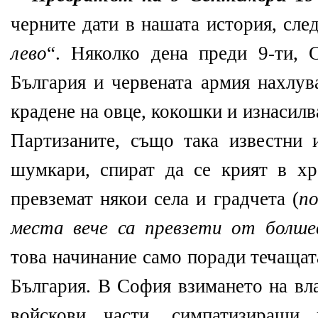
черните дати в нашата история, сле
лево
“. Няколко дена преди 9-ти, 
България и червената армия нахлув
крадене на овце, кокошки и изнасилв
Партизаните, също така известни
шумкари, спират да се крият в хра
превземат някои села и градчета (
по
места вече са превзети от болше
това начинание само поради течащат
България. В София взимането на вла
войскови части, симпатизиращи 