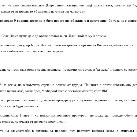
тите, че щом висшестоящите (Върховният касационен съд) смятат така, делото ще бъ
о зависи от вътрешното убеждение на отделния магистрат.
ще преди 9 години, което не е било проведено обективно и всестранно. За това не е винов
Спас Илиев щеше да е да обяви оставката си. Или някой за му я поиска.
към главния прокурор Борис Велчев, и към контролните органи на Висшия съдебен съвет, кои
т за необективното и непълно разследване.
вна се носи глух ропот срещу военната, но всичко си остава в "къщата" и нещата се замит
била лесна, но в повечето случаи е повече от трудна. Понякога е почти невъзможно дел
ят в цивилната", заяви пред Mediapool високопоставен магистрат от ВКП.
чно решение, тъй като и цивилната прокуратура е буквално задавена от папки, особено
абота също буди съмнения.
вторник Спас Илиев – че шефът на военните прокурори не може да проведе обектив
о може да се очаква от неговите подчинени.
ята на злоупотреби в армията за пореден път поставят въпроса какъв е смисълът 