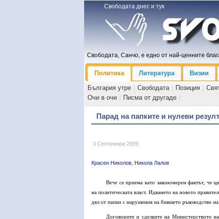
Свободата днес и тук
Свободата, Санчо, е едно от най-ценните блага
Политика
Литература
Визии
България утре
|
Свободата
|
Позиция
|
Свя
Очи в очи
|
Писма от другаде
|
Парад на папките и нулеви резул
3 Септември 2009
Красен Николов, Никола Лалов
Вече се приема като закономерен фактът, че ц
на политическата власт. Идването на новото правите
дял от папки с нарушения на бившето ръководство на 
Договорите и сделките на Министерството на 