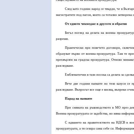
След като години наред се твърди, че в Българ
магистратите под пагон, които са тотално затворена 
От едното чекмедже в другото и обратно
Бегъл поглед на делата на военна прокурату
разреши.
Практически при повечето договори, сключе
образуват първо от военна прокуратура. Там те прес
прехвърлен на градска прокуратура. Отново минават
разследване.
Емблематични в тази посока са делата за сделк
Вече две години папките по тези казуси се п
разследване. Въпросът все още е висящ, въпреки очев
Парад на папките
При смяната на ръководството в МО през дек
Военна прокуратурата се задейства, но няма информа
С идването на правителството на НДСВ и вое
прокуратурата, а тя сезира сама себе си. Информация