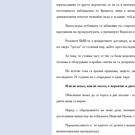
изразходвани от други ведомства, те не са в център
постоянното наблюдение от Брюксел, няма я запл
данъкоплатци изтичат незнайно къде и за какво, тъй 
Напоследък публиката се забавлява със старот
нарушения на прокуратурата, а премиерът Борисов о
Розовите БМВ-та и конкретните договори, за 
по-скоро "трохи" от големия пир, който през послед
За това, че голяма част от тях са били нецеле
техника и оборудване в крайна сметка не са допринес
Но всичко това са празни приказки, защото, а
последните 20 години не е откраднат и един чарк.
Или не искат, или не могат, а вероятно и двет
Обяснение може да се търси в две посоки - и
двете неща са верни.
Наред с образуването на нови дела, военна
досегашния министър на отбраната Николай Цонев, са
Парадоксалното е, че едното от делата е вод
военноокръжна прокуратура.