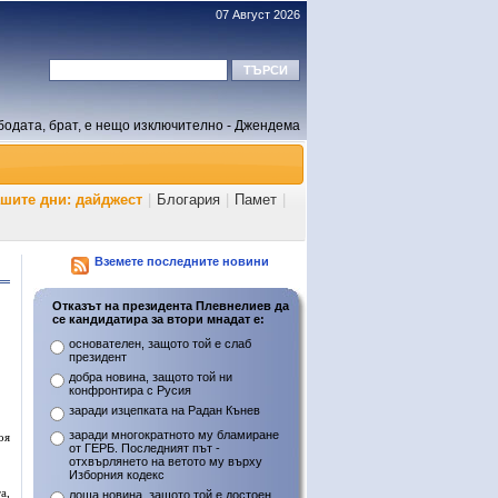
07 Август 2026
бодата, брат, е нещо изключително - Джендема
ашите дни: дайджест
|
Блогария
|
Памет
|
Вземете последните новини
Отказът на президента Плевнелиев да
се кандидатира за втори мнадат е:
основателен, защото той е слаб
президент
добра новина, защото той ни
конфронтира с Русия
заради изцепката на Радан Кънев
заради многократното му бламиране
оя
от ГЕРБ. Последният път -
отхвърлянето на ветото му върху
Изборния кодекс
а,
лоша новина, защото той е достоен