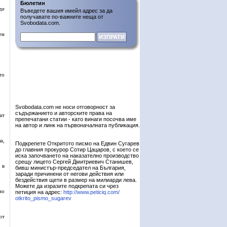
Бюлетин
де
Въведете вашия имейл адрес за да
получавате по-важните неща от
Svobodata.com.
ен
то
Svobodata.com не носи отговорност за
съдържанието и авторските права на
ат
препечатани статии - като винаги посочва име
на автор и линк на първоначалната публикация.
а,
Подкрепете Откритото писмо на Едвин Сугарев
до главния прокурор Сотир Цацаров, с което се
иска започването на наказателно производство
срещу лицето Сергей Дмитриевич Станишев,
 в
бивш министър-председател на България,
заради причинени от негови действия или
бездействия щети в размер на милиарди лева.
Можете да изразите подкрепата си чрез
но
петиция на адрес:
http://www.peticiq.com/
otkrito_pismo_sugarev
от