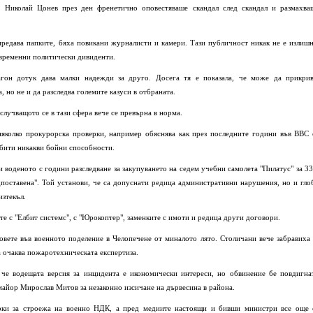
, Николай Цонев през ден френетично оповестяваше скандал след скандал и размахва
редава папките, бяха повикани журналисти и камери. Тази публичност никак не е излишн
и временни политически дивиденти.
гон дотук дава малки надежди за друго. Досега тя е показала, че може да прикрив
 но не и да разследва големите казуси в отбраната.
лучващото се в тази сфера вече се превърна в норма.
яколко прокурорска проверки, например обяснява как през последните години във ВВС 
добити никакви бойни способности.
воденото с години разследване за закупуването на седем учебни самолета "Пилатус" за 33
дпоставена". Той установи, че са допуснати редица административни нарушения, но и гло
изтекъл.
те с "Елбит системс", с "Юрокоптер", заменките с имоти и редица други договори.
вовете във военното поделение в Челопечене от миналото лято. Столичани вече забравиха 
 очаква пожаротехническата експертиза.
 че водещата версия за инцидента е икономически интереси, но обвинение бе повдигна
айор Мирослав Митов за незаконно изсичане на дървесина в района.
рки за строежа на военно НДК, а пред медиите настоящи и бивши министри все още 