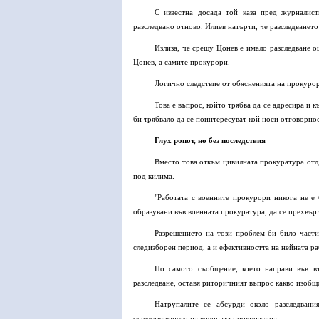
С известна досада той каза пред журналис
разследвано отново. Илиев натърти, че разследванет
Излиза, че срещу Цонев е имало разследване о
Цонев, а самите прокурори.
Логично следствие от обясненията на прокурор 
Това е въпрос, който трябва да се адресира и 
би трябвало да се поинтересуват кой носи отговорнос
Глух ропот, но без последствия
Вместо това откъм цивилната прокуратура отда
под килима.
"Работата с военните прокурори никога не е 
образувани във военната прокуратура, да се прехвърл
Разрешението на този проблем би било части
следизборен период, а и ефективността на нейната р
Но самото съобщение, което направи във 
разследване, оставя риторичният въпрос какво изобщ
Натрупалите се абсурди около разследвани
съществуването на военната прокуратура.