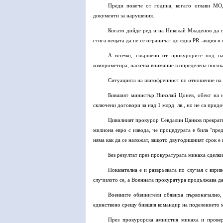
Преди повече от година, когато оглави МО
документи за нарушения.
Когато дойде ред и на Николай Младенов да п
стига нещата да не се ограничат до една PR -акция 
А всичко, свършено от прокурорите под па
компрометира, насочва внимание в определена посока,
Ситуацията на шизофренност по отношение на с
Бившият министър Николай Цонев, обект на н
сключени договори за над 1 млрд. лв., но не са при
Цивилният прокурор Севдалин Цанков прекрати 
милиона евро с извода, че процедурата е била "пре
няма как да се наложат, защото двугодишният срок е 
Без резултат през прокуратурата минаха сделки
Показателна е и развръзката по случая с взри
случилото се, а Военната прокуратура продължава да
Военните обвинители обявиха първоначално,
единствено срещу бившия командир на поделението м
През прокурорска амнистия минаха и прове