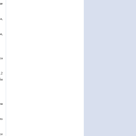
ше
а,
а,
са
.2
би
за
то
се