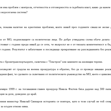
ия има проблем с контрола, отчетността и отговорността в съдебната власт, какво да кажем 
и недосегаема система?
ра, показва наличие на еднотипни проблеми, които никой през годините сякаш не желае 
ни от МО, подписващите са политически лица. По добре утвърдена схема обаче делата 
тояват с години преди някой да се сети, че въпросът не е от тяхната компетентност и бъ
 години. Резултатът е забатачване и последващо прекратяване на разследванията без реал
ата с бронетранспортьорите, сключена с "Текстрон" или замените на жилищни терени.
рехвърлят от градска на военна прокуратура и обратно, без да се проведе някакво реал
адния факт, че сделките са сключвани от политическото ръководство на МО, което е цивилно
ември 1999 г. на тогавашния главен прокурор Никола Филчев бяха дадени над 300 папк
ция за дело, доведено до край.
нния министър Николай Свинаров историята се повтори, като в този случай не той сези
 за осъден отново няма.