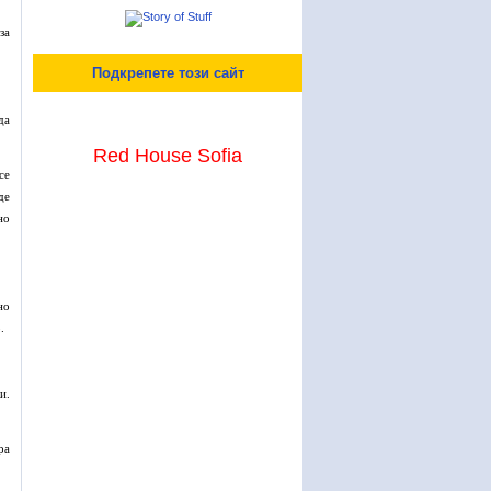
за
Подкрепете този сайт
да
Red House Sofia
се
де
но
но
.
и.
ра