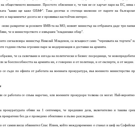
а на общественото внимание. Простото обяснение е, че там не се харчат пари на ЕС, няма 
ахата "какво ще каже ОЛАФ". Така десетки и стотици милиони от парите на български
като и парламентът досега не е проявявал настойчив интерес.
о -ново разкритие за розовите БМВ-та на МО, новият министър на отбраната даде три папки
бяви, че в министерството е извършен "пладнешки обир".
които сигнализира министър Николай Младенов, са всъщност само "черешката на тортата" и
ните години глътна огромни пари за модернизация и доставки на армията.
съобразни, че са сключвани в изгода на политически и бизнес посредници, че новопридобита
ли за боеспособността на армията ни, е говорено и от политици, и от експерти, и от медии.
ко се съди по ефекта от работата на военната прокуратура, във военното министерство пр
е
ли се работата се спъва нарочно, или военните прокурори толкова си могат. Най-вероятно
та прокуратурата обяви на 1 септември, че предишни дела, включително и такива сре
 прекратени без да е проведено обективно и пълно разследване.
ено от самия висш обвинител Спас Илиев, който междувременно е станал и шеф на Софийска