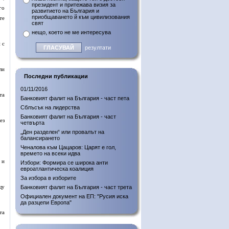
президент и притежава визия за
го
развитието на България и
приобщаването й към цивилизования
те
свят
нещо, което не ме интересува
 с
резултати
ли
Последни публикации
01/11/2016
та
Банковият фалит на България - част пета
Сблъсък на лидерства
Банковият фалит на България - част
ез
четвърта
„Ден разделен“ или провалът на
балансирането
Ченалова към Цацаров: Царят е гол,
времето на всеки идва
 и
Избори: Формира се широка анти
евроатлантическа коалиция
За избора в изборите
щу
Банковият фалит на България - част трета
Официален документ на ЕП: "Русия иска
да разцепи Европа"
та