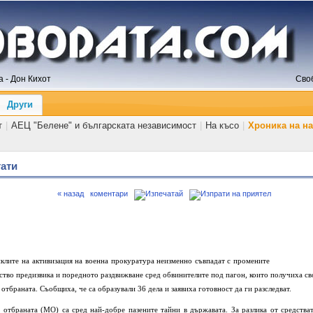
 - Дон Кихот
Сво
Други
т
|
АЕЦ "Белене" и българската независимост
|
На късо
|
Хроника на н
тати
« назад
коментари
иклите на активизация на военна прокуратура неизменно съвпадат с промените
лство предизвика и поредното раздвижване сред обвинителите под пагон, които получиха св
отбраната. Съобщиха, че са образували 36 дела и заявиха готовност да ги разследват.
отбраната (МО) са сред най-добре пазените тайни в държавата. За разлика от средстват