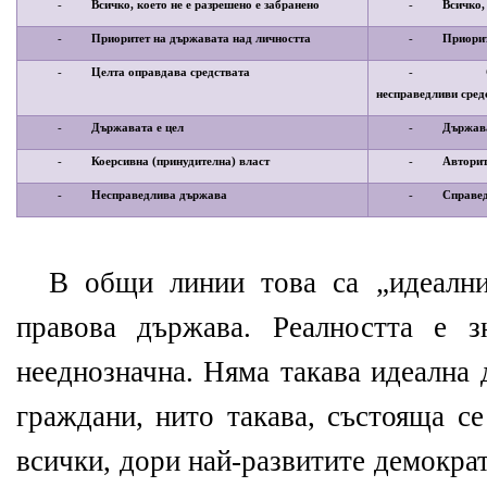
-
Всичко, което не е разрешено е забранено
-
Всичко,
-
Приоритет на държавата над личността
-
Приорит
-
Целта оправдава средствата
-
несправедливи сред
-
Държавата е цел
-
Държава
-
Коерсивна (принудителна) власт
-
Авторит
-
Несправедлива държава
-
Справе
В общи линии това са „идеални
правова държава. Реалността е з
нееднозначна. Няма такава идеална 
граждани, нито такава, състояща с
всички, дори най-развитите демокра