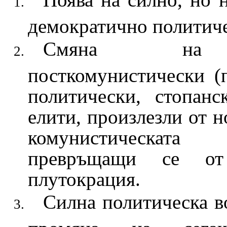
демократично политиче
Смяна на а
посткомунистически (
политически, стопан
елити, произлезли от н
комунистическа
превръщащи се от
плутокрация.
Силна политическа во
промяна на сегаш