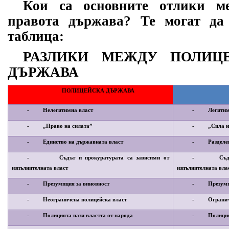
Кои са основните отлики м
правота държава? Те могат да
таблица:
РАЗЛИКИ МЕЖДУ ПОЛИЦ
ДЪРЖАВА
ПОЛИЦЕЙСКА ДЪРЖАВА
-
Нелегитимна власт
-
Легитим
-
„Право на силата”
-
„Сила н
-
Единство на държавната власт
-
Разделе
-
Съдът и прокуратурата са зависими от
-
Съд
изпълнителната власт
изпълнителната вла
-
Презумпция за виновност
-
Презумп
-
Неограничена полицейска власт
-
Огранич
-
Полицията пази властта от народа
-
Полиция