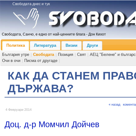
Свободата днес и тук
Свободата, Санчо, е едно от най-ценните блага - Дон Кихот
Политика
Литература
Визии
Други
България утре
|
Свободата
|
Позиция
|
Свят
|
АЕЦ "Белене" и българс
Очи в очи
|
Писма от другаде
|
КАК ДА СТАНЕМ ПРА
ДЪРЖАВА?
« назад
комента
4 Февруари 2014
Доц. д-р Момчил Дойчев