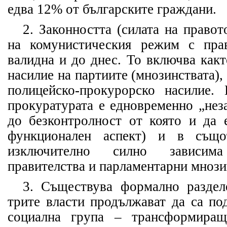
едва 12% от българските граждани.
2. Законността (силата на право
на комунистическия режим с прав
валидна и до днес. То включва как
насилие на партиите (мнозинствата), 
полицейско-прокурорско насилие.
прокуратурата е едновременно „нез
до безконтролност от която и да 
функционален аспект) и в същ
изключително силно зависим
правителства и парламентарни мнози
3. Съществува формално раздел
трите власти продължават да са по
социална група – трансформиращ