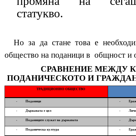
статукво.
Но за да стане това е необход
общество на поданици в общност и 
СРАВНЕНИЕ МЕЖДУ К
ПОДАНИЧЕСКОТО И ГРАЖДА
ТРАДИЦИОННО ОБЩЕСТВО
-
Поданици
-
Гра
-
Държавата е цел
-
Личн
-
Поданиците служат на държавата
-
Държ
-
Поданическа култура
-
Граж