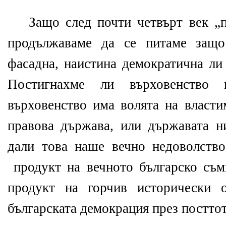
Защо след почти четвърт век „
продължаваме да се питаме защо
фасадна, наистина демократична ли
Постигнахме ли върховенство
върховенство има волята на власт
правова държава, или държавата 
дали това наше вечно недоволств
продукт на вечното българско съм
продукт на горчив исторически 
българската демокрация през постто