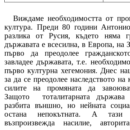
Виждаме необходимостта от про
култура. Преди 80 години Антони
разлика от Русия, където няма 
държавата е всесилна, в Европа, на
първо да преодолее гражданскот
завладее държавата, т.е. необходим
първо културна хегемония. Днес на
за да се преодолее наследството на
силите на промяната да завоюва
Защото тоталитарната държава 
разбита външно, но нейната соци
остана непокътната. А тази 
възпроизвежда насилие, авторита