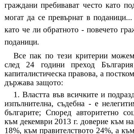
граждани пребивават често като по
могат да се превърнат в поданици..
като че ли обратното - повечето гр
поданици.
Все пак по тези критерии можем
след 24 години преход Българи
капиталистическа правова, а постко
държава защото:
1. Властта във всичките и подраз
изпълнителна, съдебна - е нелегит
българите; Според авторитетно со
към декември 2013 г. доверие към н
18%, към правителството 24%, а къ