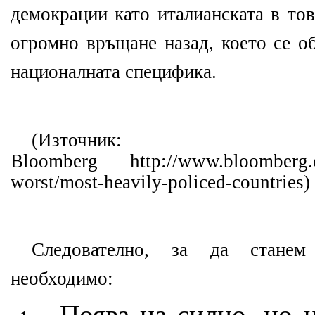
демокрации като италианската в то
огромно връщане назад, което се о
националната специфика.
(Източник:
Bloomberg
http://www.bloomberg.c
worst/most-heavily-policed-countries
)
Следователно, за да стане
необходимо:
Поява на силно, но н