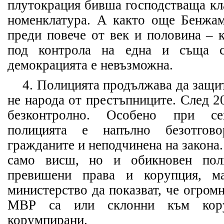
плутокрация бивша господстваща кл
номенклатура. А както още Бенжам
преди повече от век и половина – к
под контрола на една и съща со
демокрацията е невъзможна.
4. Полицията продължава да защит
не народа от престъпниците. След 2
безконтролно. Особено при се
полицията е напълно безотгов
гражданите и неподчинена на закона
само висш, но и обикновен по
превишени права и корупция, м
министерство да показват, че огром
МВР са или склонни към кору
корумпирани.