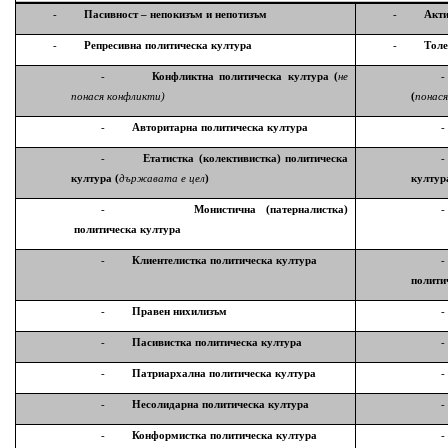
-
Пасивност – непокизъм и непотизъм
-
Акти
-
Репресивна политическа култура
-
Толе
-
Конфликтна политическа
култура (
не
-
понася конфликти)
(
понас
-
Авторитарна политическа
култура
-
-
Етатистка (колективистка) политическа
-
култура (
държавата е цел
)
култур
-
Монистична (патерналистка)
-
политическа
култура
-
Клиентелистка политическа
култура
-
полити
-
Правен нихилизъм
-
-
Пасивистка политическа
култура
-
-
Патриархална политическа
култура
-
-
Несолидарна политическа
култура
-
-
Конформистка политическа
култура
-