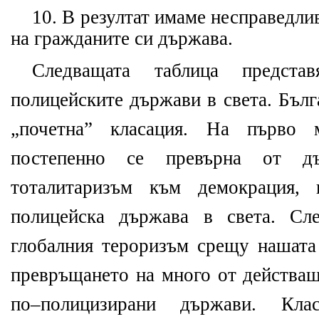
10. В резултат имаме несправедли
на гражданите си държава.
Следващата таблица предста
полицейските държави в света. Бълг
„почетна” класация. На първо 
постепенно се превърна от д
тоталитаризъм към демокрация, 
полицейска държава в света. Сл
глобалния тероризъм срещу нашата
превръщането на много от действащ
по–полицизирани държави. Кла