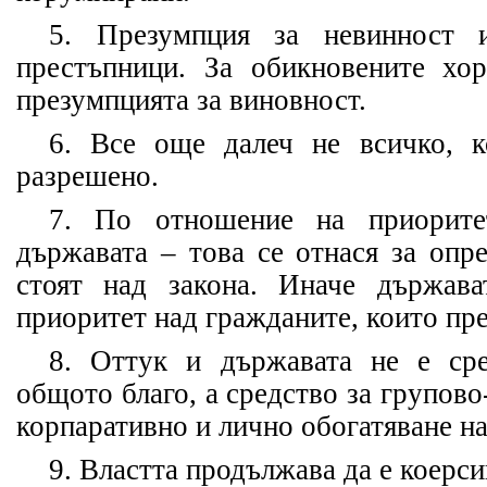
5. Презумпция за невинност 
престъпници. За обикновените хо
презумпцията за виновност.
6. Все още далеч не всичко, к
разрешено.
7. По отношение на приорите
държавата – това се отнася за опр
стоят над закона. Иначе държав
приоритет над гражданите, които пр
8. Оттук и държавата не е сре
общото благо, а средство за групов
корпаративно и лично обогатяване н
9. Властта продължава да е коерси