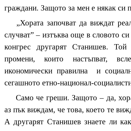
граждани. Защото за мен е някак си 
„Хората започват да виждат реал
случват” – изтъква още в словото с
конгрес другарят Станишев. Той
промени, които настъпват, всле
икономически правилна и социалн
сегашното етно-национал-социалисти
Само че греши. Защото – да, хор
аз пък виждам, че това, което те виж
А другарят Станишев знаете ли как