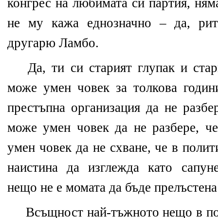
конгрес на любимата си партия, ням
не му кажа еднозначно – да, рит
другарю Ламбо.
Да, ти си старият глупак и стар
може умен човек за толкова годин
престъпна организация да не разбе
може умен човек да не разбере, че
умен човек да не схване, че в полит
наистина да изглежда като сапун
нещо не е момата да бъде прелъстена
Всъщност най-тъжното нещо в пол