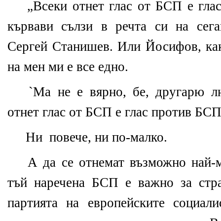
„Всеки отнет глас от БСП е глас
кървави сълзи в речта си на сег
Сергей Станишев. Или Йосифов, как
на мен ми е все едно.
`Ма не е вярно, бе, другарю л
отнет глас от БСП е глас против БС
Ни повече, ни по-малко.
А да се отнемат възможно най-м
тъй наречена БСП е важно за стр
партията на европейските социали