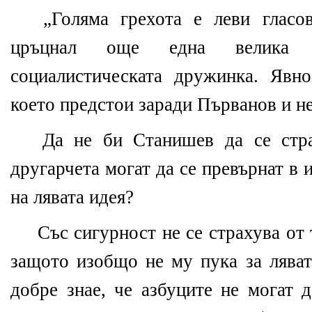
„Голяма грехота е леви гласов
цръцнал още една велика 
социалистическата дружинка. Явно
което предстои заради Първанов и не
Да не би Станишев да се стра
другарчета могат да се превърнат в
на лявата идея?
Със сигурност не се страхува от 
защото изобщо не му пука за ляват
добре знае, че азбуците не могат 