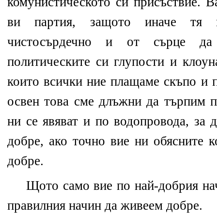
комунистическото си присъствие. В
ви партия, защото иначе тя 
чистосърдечно и от сърце да
политическите си глупости и клоун
които всички ние плащаме скъпо и 
освен това сме длъжни да търпим п
ни се явяват и по водопровода, за 
добре, ако точно вие ни обясните 
добре.
Щото само вие по най-добрия нач
правилния начин да живеем добре.