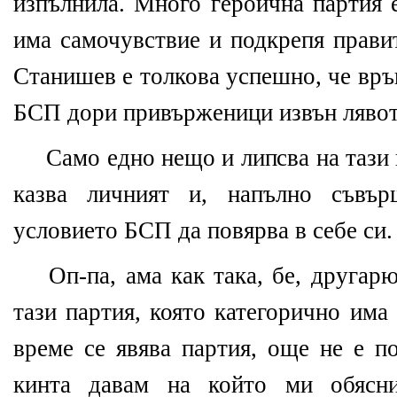
изпълнила. Много героична партия е
има самочувствие и подкрепя прави
Станишев е толкова успешно, че връ
БСП дори привърженици извън лявот
Само едно нещо и липсва на тази
казва личният и, напълно съвъ
условието БСП да повярва в себе си.
Оп-па, ама как така, бе, другарю
тази партия, която категорично има
време се явява партия, още не е п
кинта давам на който ми обясни