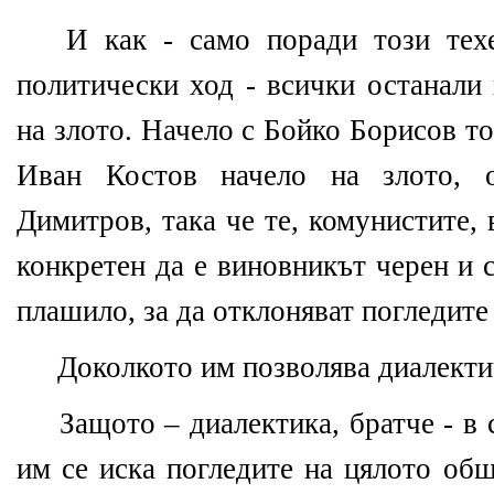
И как - само поради този техе
политически ход - всички останали 
на злото. Начело с Бойко Борисов т
Иван Костов начело на злото,
Димитров, така че те, комунистите,
конкретен да е виновникът черен и 
плашило, за да отклоняват погледите 
Доколкото им позволява диалекти
Защото – диалектика, братче - в
им се иска погледите на цялото общ