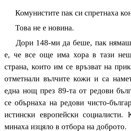
Комунистите пак си спретнаха кон
Това не е новина.
Дори 148-ми да беше, пак нямаше
е, че все още има хора в тази нещ
страна, които им се връзват на прик
отметнали вълчите кожи и са намет
една нощ през 89-та от редови бъл
се обърнаха на редови чисто-българ
истински европейски социалисти. 
минаха изцяло в отбора на доброто.