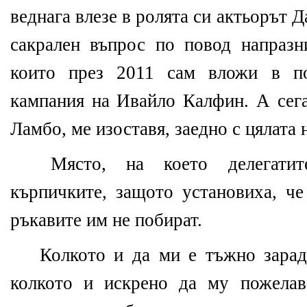
веднага влезе в ролята си актьорът Д
сакрален въпрос по повод напразн
които през 2011 сам вложи в по
кампания на Ивайло Калфин. А сега
Ламбо, ме изоставя, заедно с цялата 
Място, на което делегатите
кърпичките, защото установиха, че
ръкавите им не побират.
Колкото и да ми е тъжно зарад
колкото и искрено да му пожела