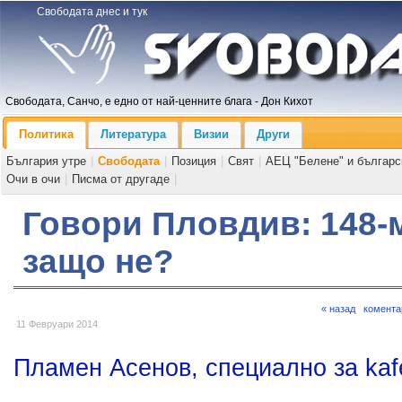
Свободата днес и тук
Свободата, Санчо, е едно от най-ценните блага - Дон Кихот
Политика
Литература
Визии
Други
България утре
|
Свободата
|
Позиция
|
Свят
|
АЕЦ "Белене" и българс
Очи в очи
|
Писма от другаде
|
Говори Пловдив: 148-м
защо не?
« назад
комента
11 Февруари 2014
Пламен Асенов, специално за kaf