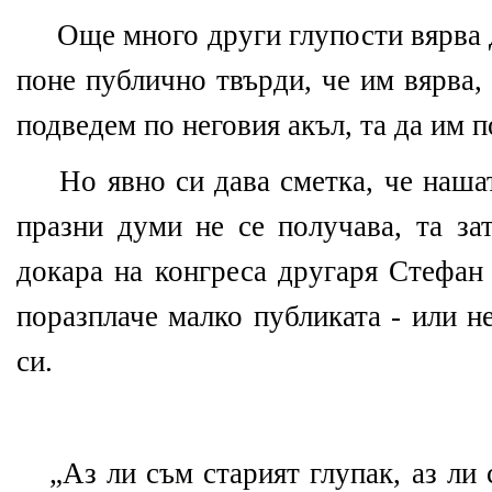
Още много други глупости вярва 
поне публично твърди, че им вярва,
подведем по неговия акъл, та да им 
Но явно си дава сметка, че наша
празни думи не се получава, та за
докара на конгреса другаря Стефан 
поразплаче малко публиката - или н
си.
„Аз ли съм старият глупак, аз ли