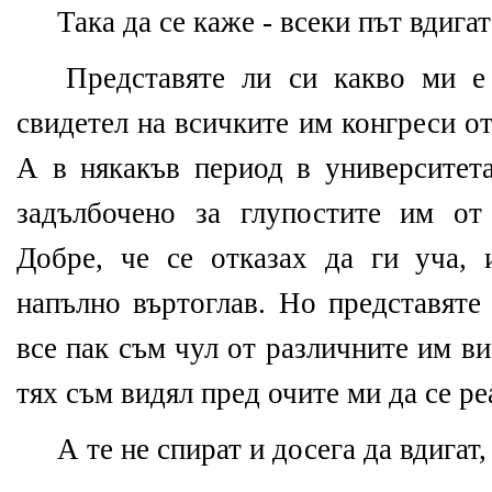
Така да се каже - всеки път вдигат
Представяте ли си какво ми е
свидетел на всичките им конгреси о
А в някакъв период в университет
задълбочено за глупостите им от
Добре, че се отказах да ги уча,
напълно въртоглав. Но представяте
все пак съм чул от различните им в
тях съм видял пред очите ми да се р
А те не спират и досега да вдигат,