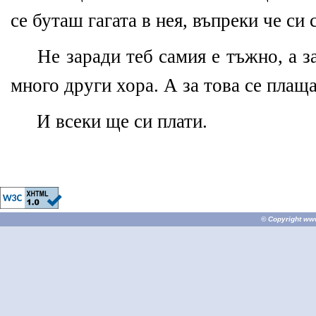
се буташ гагата в нея, въпреки че си 
Не заради теб самия е тъжно, а 
много други хора. А за това се плаща
И всеки ще си плати.
© Copyright
ww