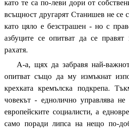
като те са по-леви дори от собствен
всъщност другарят Станишев не се 
като цяло е безстрашен - но с прав
азбуците се опитват да се правят
рахатя.
А-а, щях да забравя най-важнот
опитват също да му измъкнат изп
крехката кремълска подкрепа. Тъ
човекът - еднолично управлява не 
европейските социалисти, а едновр
само поради липса на нещо по-до