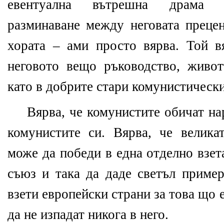
евентуална вътрешна драма о
разминаване между неговата прецен
хората – ами просто вярва. Той вя
неговото вещо ръководство, живо
като в добрите стари комунистическ
Вярва, че комунистите обичат на
комунистите си. Вярва, че велика
може да победи в една отделно взет
съюз и така да даде светъл пример
взети европейски страни за това що е
да не изпадат никога в него.