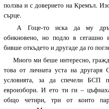
ползва и с доверието на Кремъл. Из
сърце.
А Гоце-то иска да му дръп
обикновено, но подло в сегашно 
бивше откъдето и другаде да го пог
Много ми беше интересно, гражда
това от личната уста на другаря 
условията, за да спечели БСП п
евроизбори. И ето ти ги – цъфнаха
общо четири, три от които па