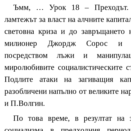
Ъмм, … Урок 18 – Преходът. 
ламтежът за власт на алчните капит
световна криза и до завръщането
милионер Джордж Сорос и не
посредством лъжи и манипулац
миролюбивите социалистическите с
Подлите атаки на загиващия кап
разобличени напълно от великите на
и П.Волгин.
По това време, в резултат на 
социализма в предходния перио