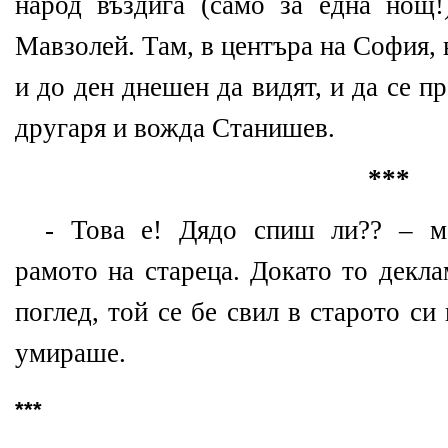
народ въздига (само за една нощ!
Мавзолей. Там, в центъра на София,
и до ден днешен да видят, и да се п
другаря и вожда Станишев.
***
- Това е! Дядо спиш ли?? – м
рамото на стареца. Докато то декл
поглед, той се бе свил в старото си
умираше.
***