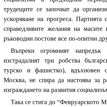
трудещите се започват да организ
ускоряване на прогреса. Партията 
справедливите желания на масите 
ръководни постове все по-опитни др
Въпреки огромният напредък 
изстрадалият три робства българс
турско и фашистко), вдъхновен 
Москва, не спира да настоява за р
изграждането на развития социализъ
Така се стига до “Февруарското М