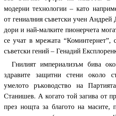
модерни технологии – като наприме
от гениалния съветски учен Андрей
дори и най-малките пионерчета мога
се учат в мрежата “Коминтернет”, 
съветски гений – Генадий Експлорен
Гнилият империализъм бива око
здравите защитни стени около ст
умелото ръководство на Партият
Станишев. А когато той загива от п
през нощта за благото на масите, 