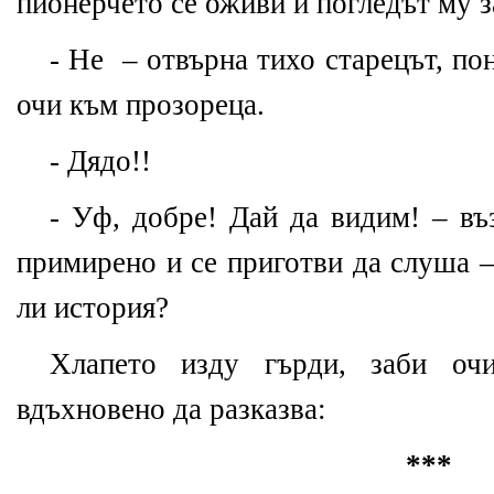
пионерчето се оживи и погледът му з
- Не – отвърна тихо старецът, по
очи към прозореца.
- Дядо!!
- Уф, добре! Дай да видим! – въ
примирено и се приготви да слуша –
ли история?
Хлапето изду гърди, заби оч
вдъхновено да разказва:
***