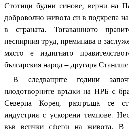
Стотици будни синове, верни на Па
доброволно живота си в подкрепа н
в страната. Тогавашното правит
неспирния труд, преминава в заслуж
място е издигнато правителство
българския народ – другаря Станише
В следващите години започ
плодотворните връзки на НРБ с бр
Северна Корея, разгръща се с
индустрия с ускорени темпове. Не
във всички сфери на живота. В 