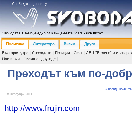
Свободата днес и тук
Свободата, Санчо, е едно от най-ценните блага - Дон Кихот
Политика
Литература
Визии
Други
България утре
|
Свободата
|
Позиция
|
Свят
|
АЕЦ "Белене" и българс
Очи в очи
|
Писма от другаде
|
Преходът към по-доб
« назад
комента
18 Февруари 2014
http://www.frujin.com