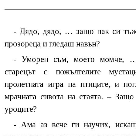
- Дядо, дядо, … защо пак си тъ
прозореца и гледаш навън?
- Уморен съм, моето момче, 
старецът с пожълтелите муста
пролетната игра на птиците, и по
мрачната сивота на стаята. – Защ
уроците?
- Ама аз вече ги научих, иска