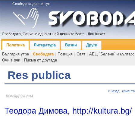
Свободата днес и тук
Свободата, Санчо, е едно от най-ценните блага - Дон Кихот
Политика
Литература
Визии
Други
България утре
|
Свободата
|
Позиция
|
Свят
|
АЕЦ "Белене" и българс
Очи в очи
|
Писма от другаде
|
Res publica
« назад
комента
18 Февруари 2014
Теодора Димова, http://kultura.bg/