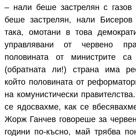
– нали беше застрелян с газов 
беше застрелян, нали Бисеров
така, омотани в това демократ
управлявани от червено пра
половината от министрите са
(обратната ли!) страна има р
който половината от реформатор
на комунистически правителства.
се ядосвахме, как се вбесявахме
Жорж Ганчев говореше за червен
години по-късно, май трябва по