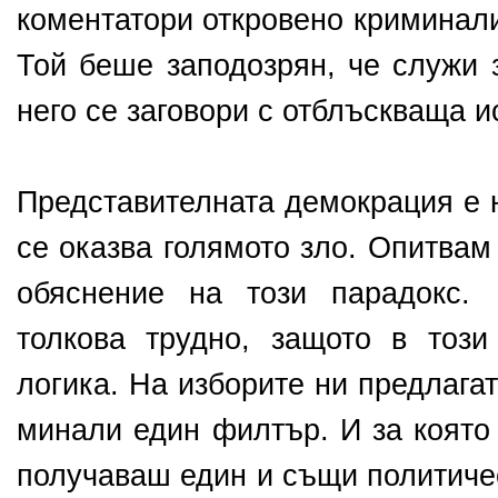
коментатори откровено криминал
Той беше заподозрян, че служи 
него се заговори с отблъскваща и
Представителната демокрация е 
се оказва голямото зло. Опитвам
обяснение на този парадокс.
толкова трудно, защото в тоз
логика. На изборите ни предлагат
минали един филтър. И за която 
получаваш един и същи политичес