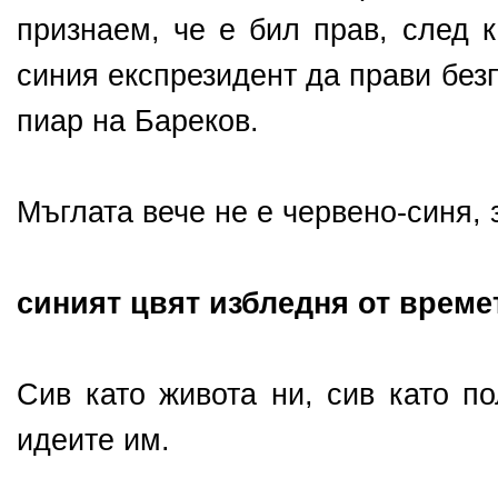
признаем, че е бил прав, след 
синия експрезидент да прави без
пиар на Бареков.
Мъглата вече не е червено-синя,
синият цвят избледня от време
Сив като живота ни, сив като по
идеите им.