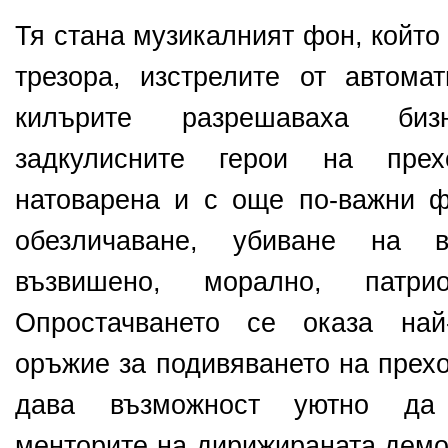
Тя стана музикалният фон, който
трезора, изстрелите от автомат
килърите разрешаваха бизн
задкулисните герои на пре
натоварена и с още по-важни ф
обезличаване, убиване на 
възвишено, морално, патри
Опростачването се оказа най
оръжие за подивяването на прех
дава възможност уютно да 
менторите на дирижираната демо