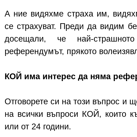
А ние видяхме страха им, видях
се страхуват. Преди да видим б
досещали, че най-страшно
референдумът, прякото волеизявл
КОЙ има интерес да няма реф
Отговорете си на този въпрос и 
на всички въпроси КОЙ, които к
или от 24 години.