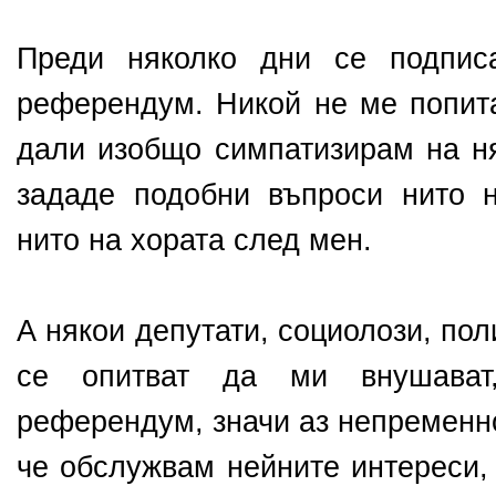
Преди няколко дни се подпис
референдум. Никой не ме попита
дали изобщо симпатизирам на ня
зададе подобни въпроси нито 
нито на хората след мен.
А някои депутати, социолози, по
се опитват да ми внушава
референдум, значи аз непременно
че обслужвам нейните интереси,