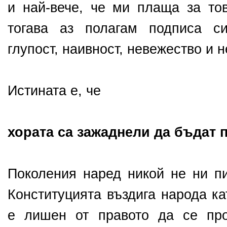
и най-вече, че ми плаща за тов
тогава аз полагам подписа с
глупост, наивност, невежество и
Истината е, че
хората са зажаднели да бъдат 
Поколения наред никой не ни п
Конституцията въздига народа ка
е лишен от правото да се про