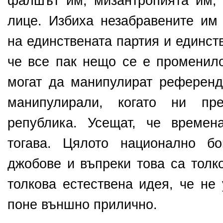
фалшът им, мизантропията им, 
лице. Избиха незабравените им 
на единствената партия и единст
че все пак нещо се е променило
могат да манипулират референду
манипулирали, когато ни пр
република. Усещат, че времен
тогава. Цялото национално бо
джобове и въпреки това са толк
толкова естествена идея, че не
поне външно прилично.