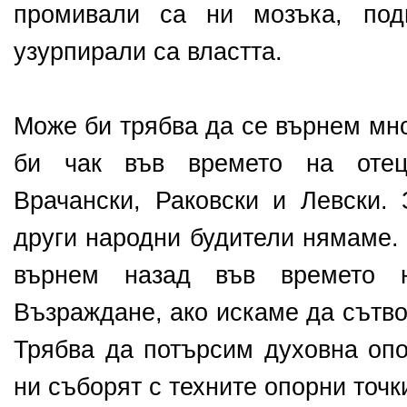
промивали са ни мозъка, под
узурпирали са властта.
Може би трябва да се върнем мно
би чак във времето на оте
Врачански, Раковски и Левски. 
други народни будители нямаме.
върнем назад във времето 
Възраждане, ако искаме да сътв
Трябва да потърсим духовна опо
ни съборят с техните опорни точк