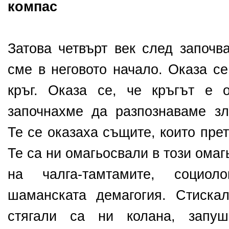
компас
Затова четвърт век след започв
сме в неговото начало. Оказа се
кръг. Оказа се, че кръгът е 
започнахме да разпознаваме зл
Те се оказаха същите, които пре
Те са ни омагьосвали в този омаг
на чалга-тамтамите, социол
шаманската демагогия. Стиска
стягали са ни колана, запуш