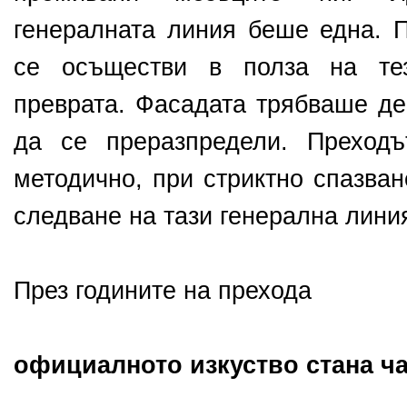
генералната линия беше една. 
се осъществи в полза на тез
преврата. Фасадата трябваше де
да се преразпредели. Преход
методично, при стриктно спазван
следване на тази генерална лини
През годините на прехода
официалното изкуство стана ча