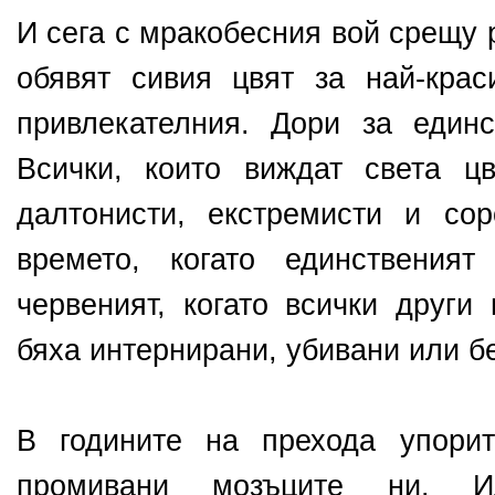
И сега с мракобесния вой срещу
обявят сивия цвят за най-краси
привлекателния. Дори за единс
Всички, които виждат света ц
далтонисти, екстремисти и со
времето, когато единствения
червеният, когато всички други
бяха интернирани, убивани или б
В годините на прехода упори
промивани мозъците ни. И