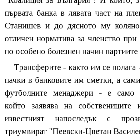
"Коалиция за България"! И който, з
първата банка в лявата част на пл
Станишев и до дясното му коляно
отличен норматива за членство при 
по особено болезнен начин партиите
Трансферите - както им се полага 
пачки в банковите им сметки, а сам
футболните менаджери - е само п
който заявява на собствениците 
известният напоследък с проз
триумвират "Пеевски-Цветан Василе