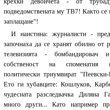
крехки девойчета - от труба
подведомствената му ТВ7! Както се 
заплащане"!
И наистина: журналисти - пред
започнаха да се хранят обилно от 
телевизията - бомбандировач и 
собственост на споменатия в
политически триумвират "Пеевски-
Ето ги хубавците: Кошлуков, Карбо
чудесната разследвачка Диляна Г
много други... Като например пр