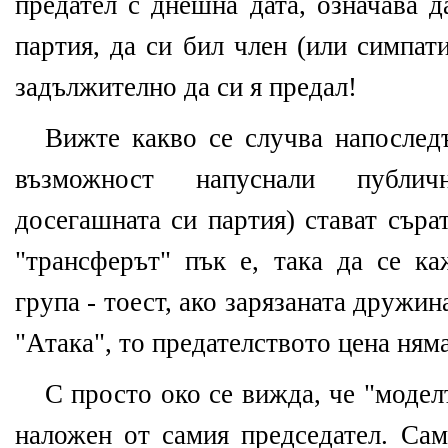
предател с днешна дата, означава 
партия, да си бил член (или симпат
задължително да си я предал!
Вижте какво се случва напоследъ
възможност напуснали публич
досегашната си партия) стават съра
"трансферът" пък е, така да се ка
група - тоест, ако зарязаната друж
"Атака", то предателството цена няма
С просто око се вижда, че "модел
наложен от самия председател. Сам