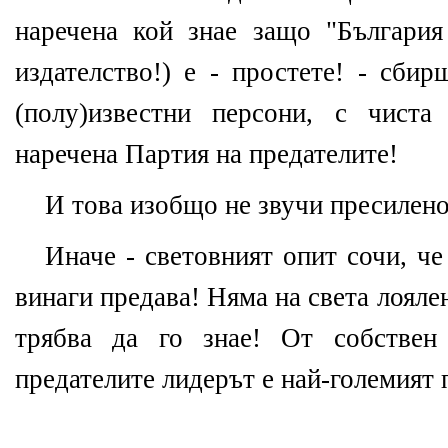
наречена кой знае защо "България
издателство!) е - простете! - сби
(полу)известни персони, с чист
наречена Партия на предателите!
И това изобщо не звучи пресилено
Иначе - световният опит сочи, че
винаги предава! Няма на света лояле
трябва да го знае! От собствен
предателите лидерът е най-големият