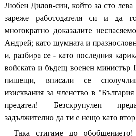
Любен Дилов-син, който за сто лева 
зареже работодателя си и да г
многократно доказалите неспасяем
Андрей; като шумната и празнослов
и, разбира се - като последния карик
войската и бъдещ военен министър 
пишещи, вписали се сполучли
изисквания за членство в "България
предател! Безскрупулен преда
задължително да ти е нещо като втор
Така стигаме до обобщението!