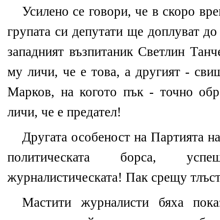
Усилено се говори, че в скоро вр
групата си депутати ще доплуват до
западният възпитаник Светлин Танч
му личи, че е това, а другият - св
Марков, на когото пък - точно обр
личи, че е предател!
Другата особеност на Партията на
политическата борса, усп
журналистическата! Пак срещу тлъсти
Мастити журналисти бяха пока