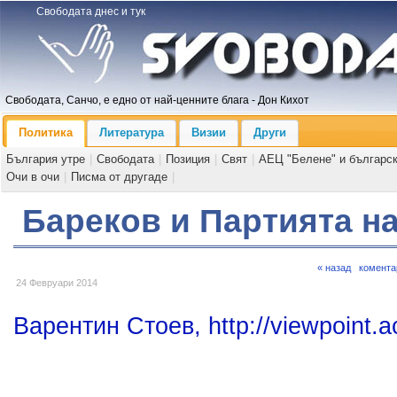
Свободата днес и тук
Свободата, Санчо, е едно от най-ценните блага - Дон Кихот
Политика
Литература
Визии
Други
България утре
|
Свободата
|
Позиция
|
Свят
|
АЕЦ "Белене" и българс
Очи в очи
|
Писма от другаде
|
Бареков и Партията н
« назад
комента
24 Февруари 2014
Варентин Стоев, http://viewpoint.