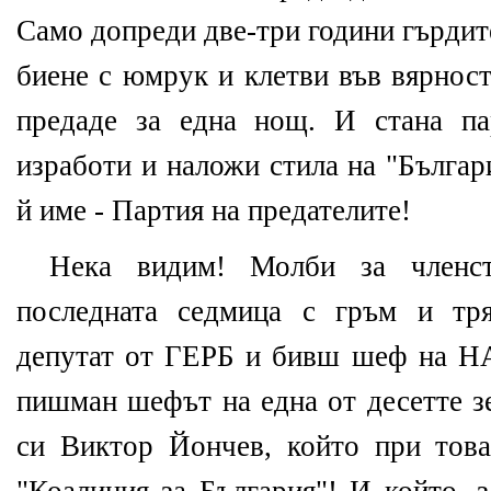
Само допреди две-три години гърдит
биене с юмрук и клетви във вярнос
предаде за една нощ. И стана па
изработи и наложи стила на "Българ
й име - Партия на предателите!
Нека видим! Молби за членс
последната седмица с гръм и тр
депутат от ГЕРБ и бивш шеф на Н
пишман шефът на една от десетте з
си Виктор Йончев, който при това