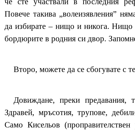
че сте участвали в последния ре
Повече такива „волеизявления” ням
да избирате – нищо и никога. Нищо 
бордюрите в родния си двор. Запомне
Второ, можете да се сбогувате с т
Довиждане, преки предавания, 
Здравей, мръсотия, трупове, дебил
Само Кисельов (проправителствен