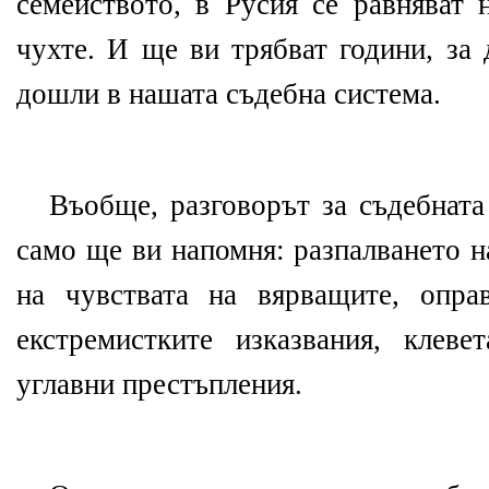
семейството, в Русия се равняват 
чухте. И ще ви трябват години, за 
дошли в нашата съдебна система.
Въобще, разговорът за съдебната 
само ще ви напомня: разпалването н
на чувствата на вярващите, опра
екстремистките изказвания, клев
углавни престъпления.