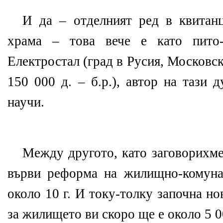
И да – отделният ред в квитан
храма – това вече е като пито-
Електростал (град в Русия, Московска
150 000 д. – б.р.), автор на тази 
научи.
Между другото, като заговорихме
върви реформа на жилищно-комуна
около 10 г. И току-толку започна но
за жилището ви скоро ще е около 5 