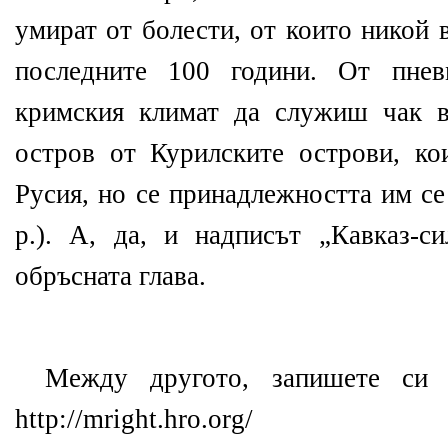
умират от болести, от които никой 
последните 100 години. От пнев
кримския климат да служиш чак 
остров от Курилските острови, ко
Русия, но се принадлежността им се
р.). А, да, и надписът „Кавказ-с
обръсната глава.
Между другото, запишете си в
http://mright.hro.org/