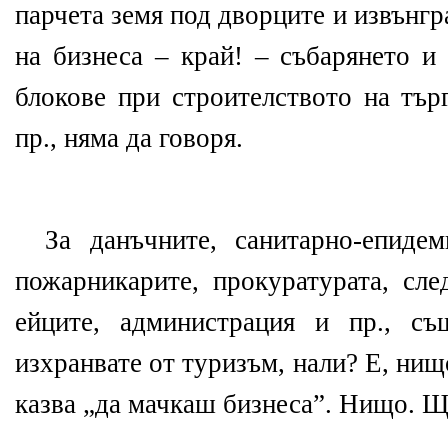
парчета земя под дворците и извънг
на бизнеса – край! – събарянето и
блокове при строителството на тър
пр., няма да говоря.
За данъчните, санитарно-епидем
пожарникарите, прокуратурата, сле
ейците, администрация и пр., съ
изхранвате от туризъм, нали? Е, нищ
казва „да мачкаш бизнеса”. Нищо. Щ