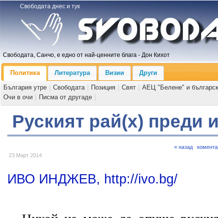
Свободата днес и тук
Свободата, Санчо, е едно от най-ценните блага - Дон Кихот
Политика
Литература
Визии
Други
България утре
|
Свободата
|
Позиция
|
Свят
|
АЕЦ "Белене" и българс
Очи в очи
|
Писма от другаде
|
Руският рай(х) преди 
« назад
комента
23 Март 2014
ИВО ИНДЖЕВ, http://ivo.bg/