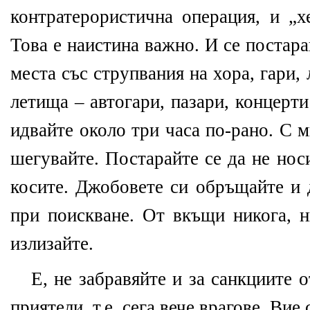
контратерористична операция, и „х
Това е наистина важно. И се постара
места със струпвания на хора, гари,
летища – автогари, пазари, концерти
идвайте около три часа по-рано. С 
шегувайте. Постарайте се да не нос
косите. Джобовете си обръщайте и 
при поискване. От вкъщи никога, н
излизайте.
Е, не забравяйте и за санкциите
приятели, т.е. сега вече врагове. Вие 