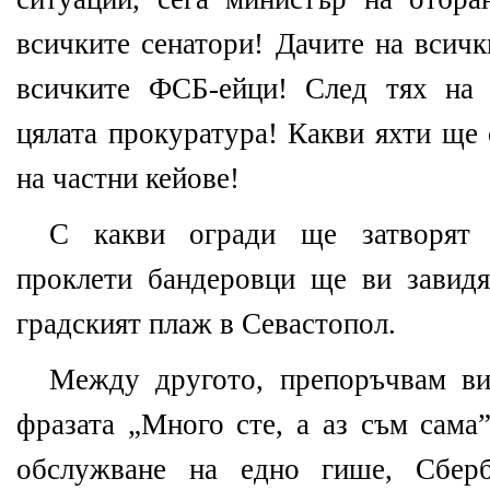
всичките сенатори! Дачите на всичк
всичките ФСБ-ейци! След тях на 
цялата прокуратура! Какви яхти ще 
на частни кейове!
С какви огради ще затворят
проклети бандеровци ще ви завидя
градският плаж в Севастопол.
Между другото, препоръчвам ви
фразата „Много сте, а аз съм сама
обслужване на едно гише, Сберб