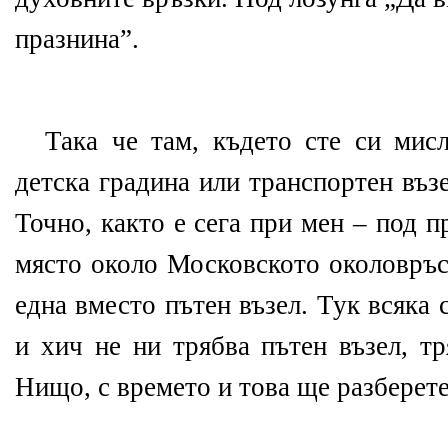
празнина”.
Така че там, където сте си мис
детска градина или транспортен въз
Точно, както е сега при мен – под 
място около Московското околовръс
една вместо пътен възел. Тук всяка
и хич не ни трябва пътен възел, т
Нищо, с времето и това ще разберете