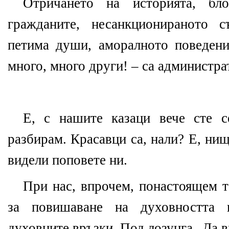
Отричането на историята, бл
гражданите, несанкционираното 
петима души, аморалното поведен
много, много други! – са администра
Е, с нашите казаци вече сте с
разбирам. Красавци са, нали? Е, ни
видели поповете ни.
При нас, впрочем, понастоящем т
за повишаване на духовността 
духовните връзки. Под лозунга „Да 