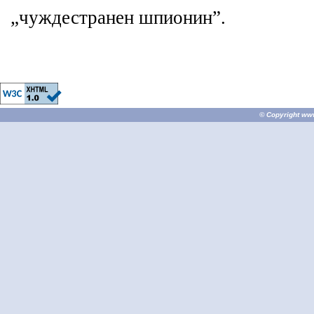
„чуждестранен шпионин”.
© Copyright
ww