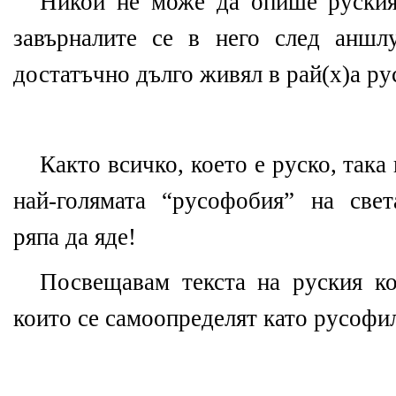
Никой не може да опише руския
завърналите се в него след аншл
достатъчно дълго живял в рай(х)а ру
Както всичко, което е руско, така
най-голямата “русофобия” на свет
ряпа да яде!
Посвещавам текста на руския ко
които се самоопределят като русофи