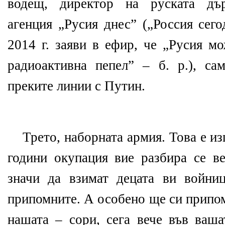
водещ, директор на руската дъ
агенция „Русия днес” („Россия сего
2014 г. заяви в ефир, че „Русия 
радиоактивна пепел” – б. р.), с
преките линии с Путин.
Трето, наборната армия. Това е из
години окупация вие разбира се ве
значи да взимат децата ви войн
припомните. А особено ще си припом
нашата – сори, сега вече във ваша