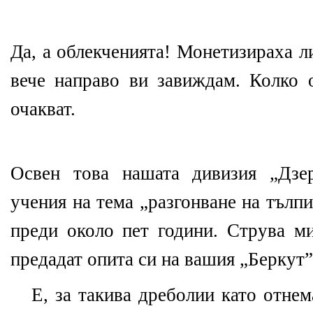
Да, а облекченията! Монетизираха л
вече направо ви завиждам. Колко
очакват.
Освен това нашата дивизия „Дзе
учения на тема „разгонване на тълп
преди около пет години. Струва ми
предадат опита си на вашия „Беркут”
Е, за такива дреболии като отнем