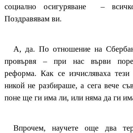
социално осигуряване – всичк
Поздравявам ви.
А, да. По отношение на Сберба
провървя – при нас върви поре
реформа. Как се изчисляваха тези
никой не разбираше, а сега вече съ
поне ще ги има ли, или няма да ги им
Впрочем, научете още два т