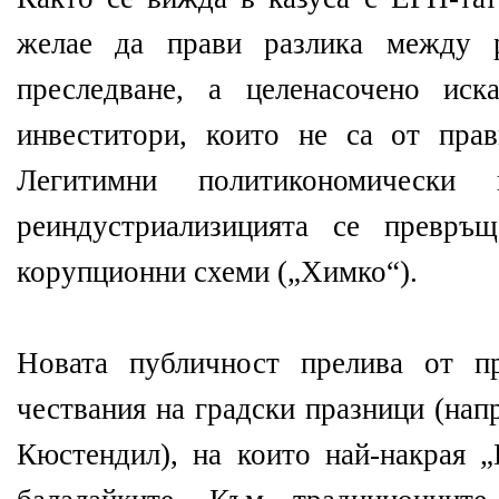
желае да прави разлика между р
преследване, а целенасочено иск
инвеститори, които не са от прав
Легитимни политикономически
реиндустриализицията се превръ
корупционни схеми („Химко“).
Новата публичност прелива от пр
чествания на градски празници (нап
Кюстендил), на които най-накрая „