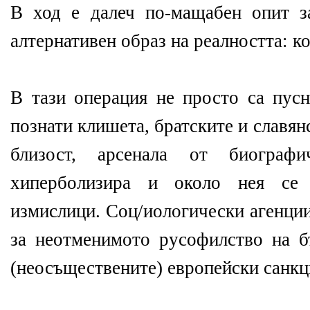
В ход е далеч по-мащабен опит з
алтернативен образ на реалността: к
В тази операция не просто са пус
познати клишета, братските и славян
близост, арсенала от биограф
хиперболизира и около нея се 
измислици. Соц/иологически агенци
за неотменимото русофилство на б
(неосъществените) европейски санкц