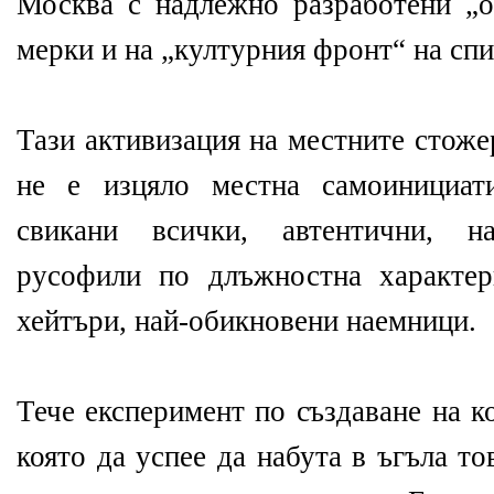
Москва с надлежно разработени „о
мерки и на „културния фронт“ на спи
Тази активизация на местните стоже
не е изцяло местна самоинициат
свикани всички, автентични, на
русофили по длъжностна характер
хейтъри, най-обикновени наемници.
Тече експеримент по създаване на к
която да успее да набута в ъгъла то