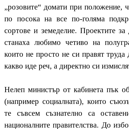
„розовите“ домати при положение, 
по посока на все по-голяма подк
сортове и земеделие. Проектите за
станаха любимо четиво на полугр
които не просто не си правят труда 
какво иде реч, а директно си измисля
Нелеп министър от кабинета пък об
(например социалната), които съюз
те съвсем съзнателно са оставе
националните правителства. До изб