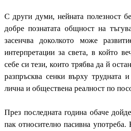
С други думи, нейната полезност б
добре познатата общност на тъгув
засенчва доколкото може развит
интерпретации за света, в който в
себе си тези, които трябва да й оста
разпръсква сенки върху трудната и
лична и обществена реалност по пос
През последната година обаче дойде
пак относително пасивна употреба. 