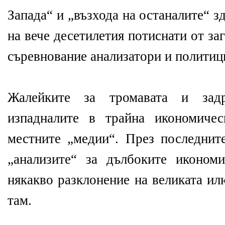
Запада“ и „възхода на останалите“ з
на вече десетилетия потиснати от з
съревнование анализатори и политиц
Жалейките за тромавата и зад
изпадналите в трайна икономиче
местните „медии“. През последнит
„анализите“ за дълбоките иконом
някакво разклонение на великата ил
там.