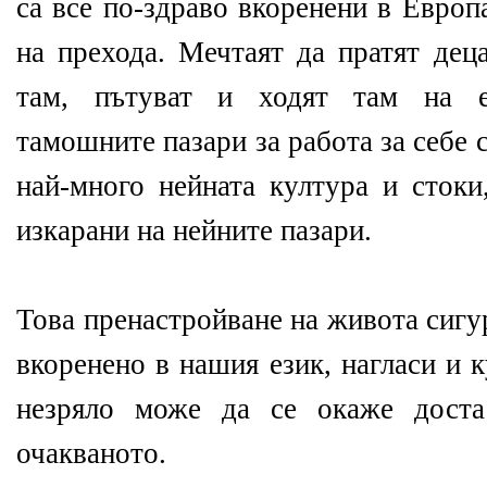
са все по-здраво вкоренени в Европ
на прехода. Мечтаят да пратят дец
там, пътуват и ходят там на ек
тамошните пазари за работа за себе с
най-много нейната култура и стоки
изкарани на нейните пазари.
Това пренастройване на живота сигу
вкоренено в нашия език, нагласи и 
незряло може да се окаже доста
очакваното.