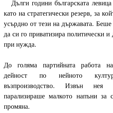
Дълги години българската левица
като на стратегически резерв, за ко
усърдно от тези на държавата. Беше
да си го приватизира политически и
при нужда.
До голяма партийната работа н
дейност по нейното култу
възпроизводство. Извън нея н
парализираше малкото напъни за 
промяна.