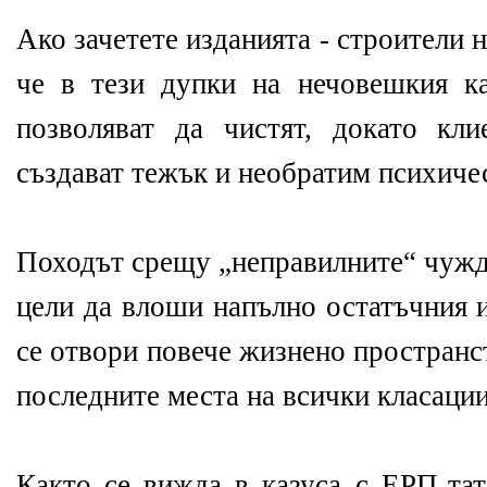
Ако зачетете изданията - строители н
че в тези дупки на нечовешкия к
позволяват да чистят, докато кл
създават тежък и необратим психиче
Походът срещу „неправилните“ чужд
цели да влоши напълно остатъчния и
се отвори повече жизнено пространст
последните места на всички класации
Както се вижда в казуса с ЕРП-тат