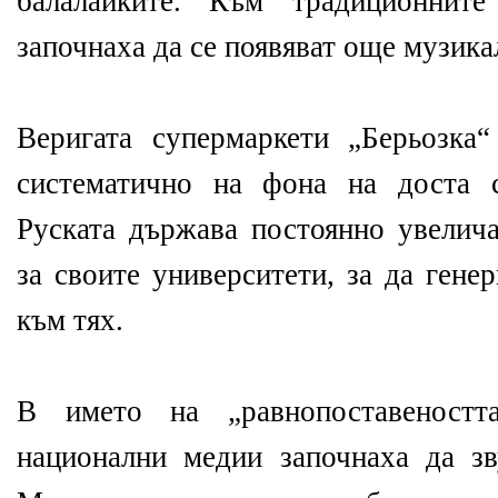
балалайките. Към традиционнит
започнаха да се появяват още музик
Веригата супермаркети „Берьозка
систематично на фона на доста с
Руската държава постоянно увелича
за своите университети, за да гене
към тях.
В името на „равнопоставеностт
национални медии започнаха да з