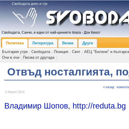
Свободата днес и тук
Свободата, Санчо, е едно от най-ценните блага - Дон Кихот
Политика
Литература
Визии
Други
България утре
|
Свободата
|
Позиция
|
Свят
|
АЕЦ "Белене" и българс
Очи в очи
|
Писма от другаде
|
Отвъд носталгията, п
« назад
комента
2 Април 2014
Владимир Шопов, http://reduta.bg