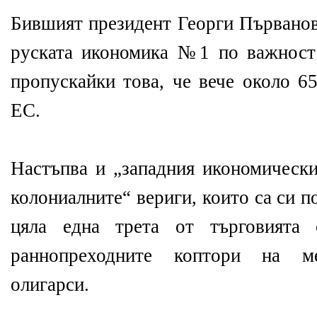
Бившият президент Георги Първанов
руската икономика №1 по важност 
пропускайки това, че вече около 6
ЕС.
Настъпва и „западния икономически
колониалните“ вериги, които са си п
цяла една трета от търговията
раннопреходните коптори на ме
олигарси.