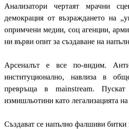
Анализатори чертаят мрачни сце
демокрация от възраждането на „
опримчени медии, соц агенции, арми
ни върви опит за създаване на напъл
Арсеналът е все по-видим. Анти
институционално, навлиза в общ
превръща в mainstream. Пуска
измишльотини като легализацията на
Създават се напълно фалшиви битки к