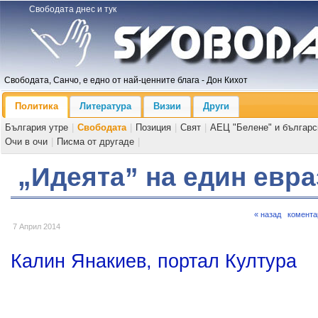
Свободата днес и тук
Свободата, Санчо, е едно от най-ценните блага - Дон Кихот
Политика
Литература
Визии
Други
България утре
|
Свободата
|
Позиция
|
Свят
|
АЕЦ "Белене" и българс
Очи в очи
|
Писма от другаде
|
„Идеята” на един евр
« назад
комента
7 Април 2014
Калин Янакиев, портал Култура