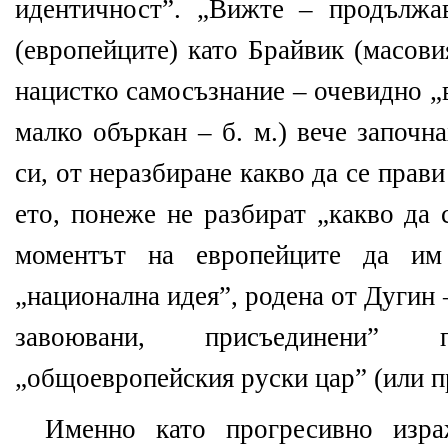
идентичност”. „Вижте – продължа
(европейците) като Брайвик (масови
нацистко самосъзнание – очевидно „
малко объркан – б. м.) вече започн
си, от неразбиране какво да се прав
ето, понеже не разбират „какво да 
моментът на европейците да им
„национална идея”, родена от Дугин –
завоювани, присъединени”
„общоевропейския руски цар” (или п
Именно като прогресивно изра