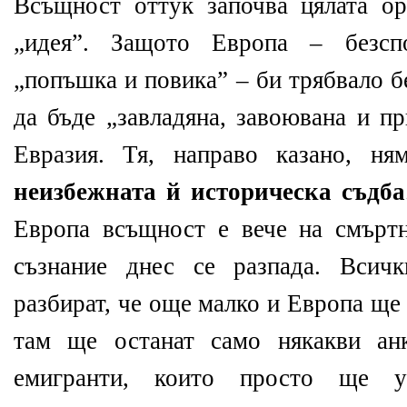
Всъщност оттук започва цялата ор
„идея”. Защото Европа – безс
„попъшка и повика” – би трябвало 
да бъде „завладяна, завоювана и п
Евразия. Тя, направо казано, ня
неизбежната й историческа съдба
Европа всъщност е вече на смъртн
съзнание днес се разпада. Всич
разбират, че още малко и Европа ще 
там ще останат само някакви ан
емигранти, които просто ще у