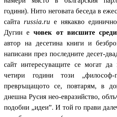
намери място в българския парл
години). Нито неговата беседа в еж
сайта
russia.ru
е някакво единично
Дугин е
човек от висшите сред
автор на десетина книги и безбр
написани през последните десет-два
сайт интересуващите се могат да 
четири години този „философ-
превръщащото се, повтарям, в до
днешна Русия нео-евразийство, облъ
подобни „идеи”. И той го прави далеч