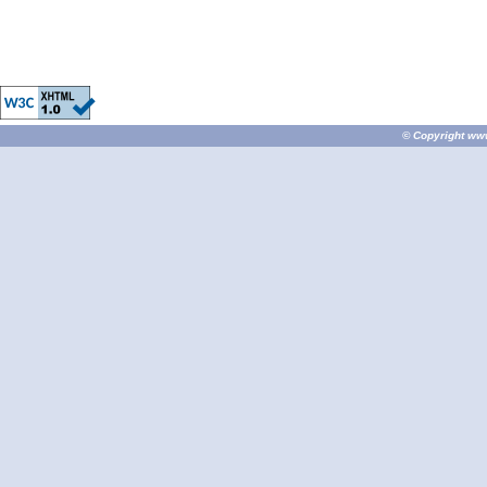
© Copyright
ww