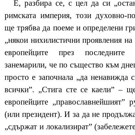
Е, разбира се, с цел да си „оста
римската империя, този духовно-по
ще трябва да поеме и определени гр
„някои нихилистични проявления на
европейците през последните 
занемарили, че по същество към дне
просто е започнала „да ненавижда с
всички”. „Стига сте се каели” – щ
европейците „православнейшият” р
(или президент). И за да не продължа
„сдържат и локализират” (забележет