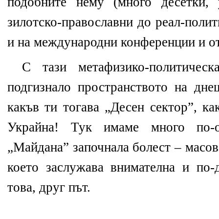
подобните нему (много десетки,
зилотско-православни до реал-поли
и на международни конференции и о
С тази метафизико-политическ
подгизнало пространството на дн
какъв ти тогава „Десен сектор”, к
Украйна! Тук имаме много по-
„Майдана” започнала болест – масов
което заслужава внимателна и по-
това, друг път.