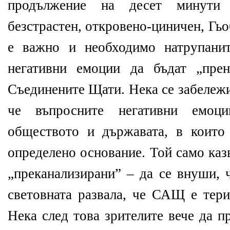
продължение на десет минути
безстрастен, откровено-циничен, Гьо
е важно и необходимо натрупани
негативни емоции да бъдат „пре
Съединените Щати. Нека се забележи
че въпросните негативни емоц
обществото и държавата, в които
определено основание. Той само казв
„преканализирани” – да се внуши,
световната развала, че САЩ е тери
Нека след това зрителите вече да 