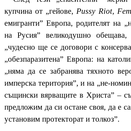
купчина от „гейове,
Pussy Riot, Fe
емигранти” Европа, родителят на „
на Русия” великодушно обещава,
„чудесно ще се договори с консерва
„обезпаразитена” Европа: на католи
„няма да се забранява тяхното вер
имперска територия”, и на „не-номи
същински вярващите в Христа” – с
предложим да си остане своя, да е с
установим протекторат и толкоз”.