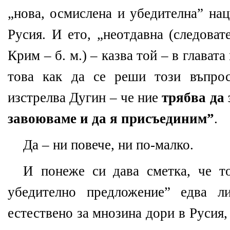
„нова, осмислена и убедителна” на
Русия. И ето, „неотдавна (следоват
Крим – б. м.) – казва той – в глават
това как да се реши този въпрос
изстрелва Дугин – че ние
трябва да 
завоюваме и да я присъединим”
.
Да – ни повече, ни по-малко.
И понеже си дава сметка, че т
убедително предложение” едва л
естествено за мнозина дори в Русия