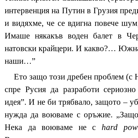
интервенция на Путин в Грузия преди
и видяхме, че се вдигна повече шум
Имаше някакъв воден балет в Чер
натовски крайцери. И какво?… Южна
наши…”
Ето защо този дребен проблем (с 
спре Русия да разработи сериозно
идея”. И не би трябвало, защото – у
нужда да воюваме с оръжие. „Защ
Нека да воюваме не с
hard pow