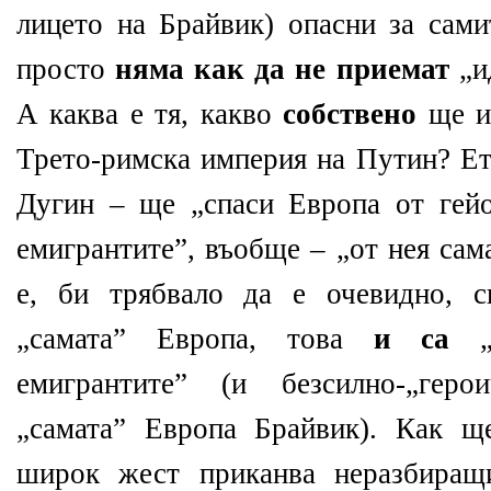
лицето на Брайвик) опасни за сам
просто
няма как да не приемат
„и
А каква е тя, какво
собствено
ще и
Трето-римска империя на Путин? Ето
Дугин – ще „спаси Европа от гей
емигрантите”, въобще – „от нея сам
е, би трябвало да е очевидно, 
„самата” Европа, това
и са
„г
емигрантите” (и безсилно-„гер
„самата” Европа Брайвик). Как щ
широк жест приканва неразбиращ