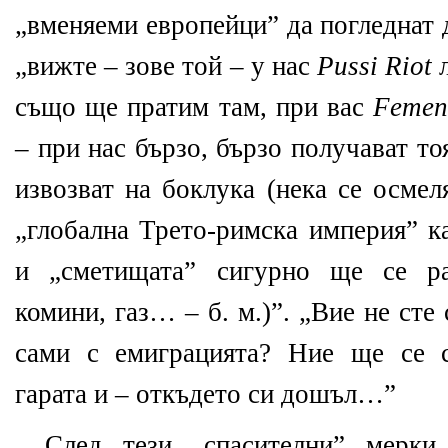
„вменяеми европейци” да погледнат
„вижте – зове той – у нас
Pussi Riot
л
също ще пратим там, при вас
Feme
– при нас бързо, бързо получават то
извозват на боклука (нека се осмел
„глобална Трето-римска империя” ка
и „сметищата” сигурно ще се ра
комини, газ… – б. м.)”. „Вие не сте
сами с емиграцията? Ние ще се с
гарата и – откъдето си дошъл…”
След тези „спасителни” мерки