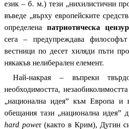
език – б. м.) тези „нихилистични п
въведе „върху европейските средст
определена
патриотическа цензу
сега – предупреждава философът
вестници по десет хиляди пъти про
някакъв нелиберален елемент.
Най-накрая – въпреки твър
необходимостта, незаобиколимостта
„национална идея” към Европа и 
обещания тази „национална идея” д
hard powe
r (както в Крим), Дугин с