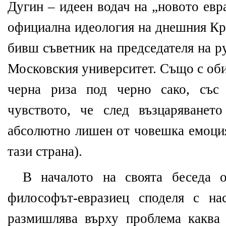
Дугин – идеен водач на „новото евр
официална идеология на днешния Кр
бивш съветник на председателя на р
Московския университет. Също с оби
черна риза под черно сако, със
чувството, че след възцаряванет
абсолютно лишен от човешка емоция
тази страна).
В началото на своята беседа о
философът-евразиец споделя с на
размишлява върху проблема каква