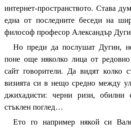
интернет-пространството. Става ду
една от последните беседи на ши
философ професор Александър Дуги
Но преди да послушат Дугин, н
поне още няколко лица от редовно
сайт говорители. Да видят колко с
визията си в нещо средно между ул
джихадисти: черни ризи, обилни 
стъклен поглед…
Ето го например някой си Вал