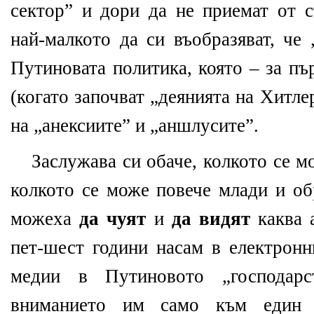
сектор” и дори да не приемат от с
най-малкото да си въобразяват, че 
Путиновата политика, която – за пъ
(когато започват „деянията на Хитле
на „анексиите” и „аншлусите”.
Заслужава си обаче, колкото се м
колкото се може повече млади и об
можеха
да чуят
и
да видят
каква 
пет-шест години насам в електронн
медии в Путиновото „господар
вниманието им само към един 