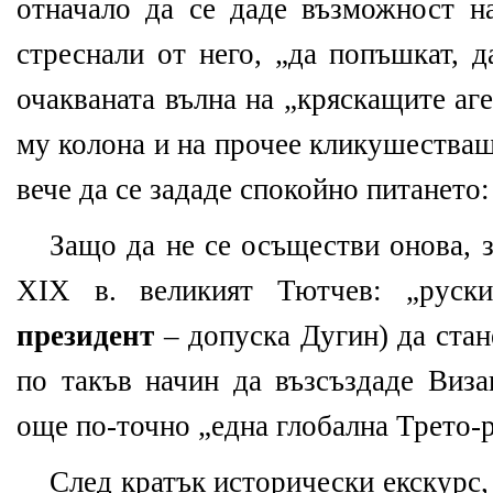
отначало да се даде възможност на
стреснали от него, „да попъшкат, д
очакваната вълна на „кряскащите аге
му колона и на прочее кликушестващ
вече да се зададе спокойно питането
Защо да не се осъществи онова, з
XIX в. великият Тютчев: „руск
президент
– допуска Дугин) да ста
по такъв начин да възсъздаде Виза
още по-точно „една глобална Трето-
След кратък исторически екскурс,