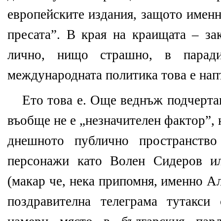
европейските издания, защото именн
пресата”. В края на краищата – з
лично, нищо страшно, в парад
международната политика това е нап
Ето това е. Още веднъж подчерта
въобще не е „незначителен фактор”, 
днешното публично пространство
персонажи като Волен Сидеров и
(макар че, нека припомня, именно А
поздравителна телеграма тутакси