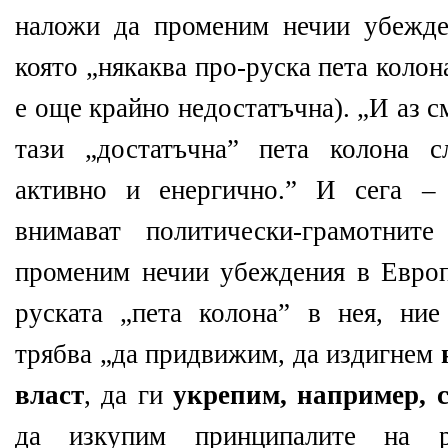
наложи да променим нечии убежден
която „някаква про-руска пета колона
е още крайно недостатъчна). „И аз с
тази „достатъчна” пета колона 
активно и енергично.” И сега –
внимават политически-грамотнит
променим нечии убеждения в Европ
руската „пета колона” в нея, ние
трябва „да придвижим, да издигнем
власт
, да ги
укрепим, например, 
да изкупим принципалите на р