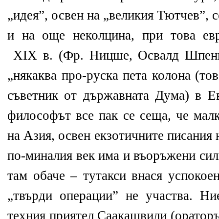
„идея”, освен на „великия Тютчев”, с
и на още неколцина, при това ев
XIX в. (Фр. Ницше, Освалд Шпенг
„някаква про-руска пета колона (то
съветник от държавната Дума) в Ев
философът все пак се сеща, че мал
на Азия, освен екзотичните писания
по-миналия век има и въоръжени си
там обаче – тутакси внася успоко
„твърди операции” не участва. Ни
техния приятел Саакашвили (ораторъ