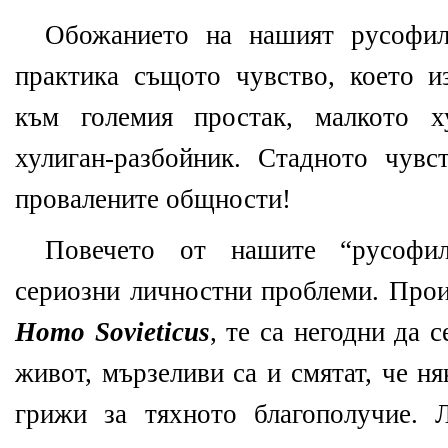
Обожанието на нашият русофил
практика същото чувство, което и
към големия простак, малкото х
хулиган-разбойник. Стадното чув
провалените общности!
Повечето от нашите “русофи
сериозни личностни проблеми. Про
Homo Sovieticus
, те са негодни да с
живот, мързеливи са и смятат, че н
грижи за тяхното благополучие. 