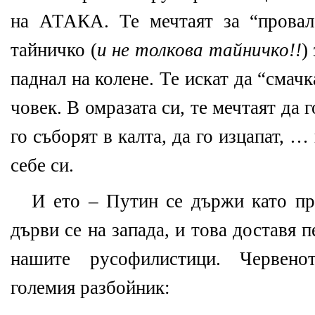
на АТАКА. Те мечтаят за “провал
тайничко (
и не толкова тайничко!!
)
паднал на колене. Те искат да “смач
човек. В омразата си, те мечтаят да г
го съборят в калта, да го изцапат, …
себе си.
И ето – Путин се държи като пр
дърви се на запада, и това доставя 
нашите русофилистици. Червено
големия разбойник: