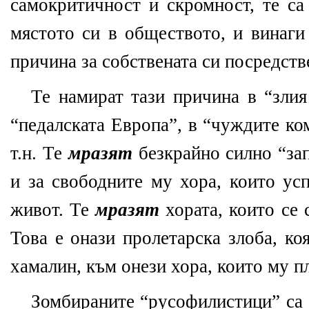
самокритичност и скромност, те са
мястото си в обществото, и винаги
причина за собствената си посредств
Те намират тази причина в “злия
“педалската Европа”, в “чуждите ко
т.н. Те
мразят
безкрайно силно “зап
и за свободните му хора, които ус
живот. Те
мразят
хората, които се 
Това е онази пролетарска злоба, ко
хамалин, към онези хора, които му п
Зомбираните “русофилистици” са 