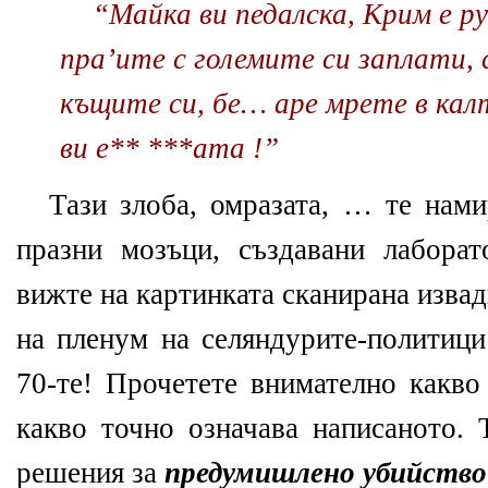
“
Майка ви педалска, Крим е ру
пра’ите с големите си заплати, с
къщите си, бе… аре мрете в калт
ви е** ***ата !”
Тази злоба, омразата, … те нами
празни мозъци, създавани лабора
вижте на картинката сканирана извад
на пленум на селяндурите-политици
70-те! Прочетете внимателно какв
какво точно означава написаното. 
решения за
предумишлено убийство