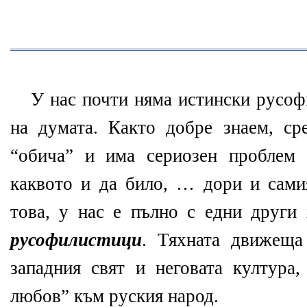
У нас почти няма истински русоф
на думата. Както добре знаем, ср
“обича” и има сериозен проблем 
каквото и да било, … дори и самия
това, у нас е пълно с едни други 
русофилистици
. Тяхната движещ
западния свят и неговата култура,
любов” към руския народ.