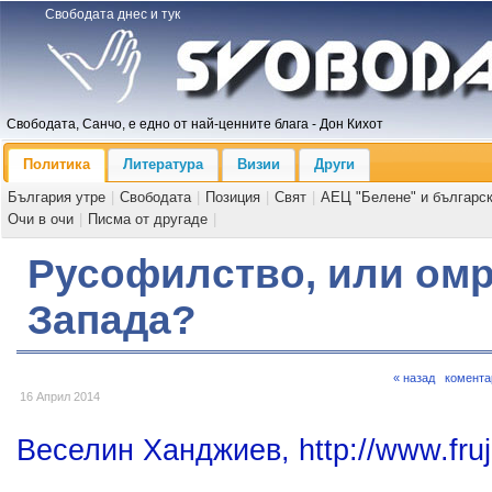
Свободата днес и тук
Свободата, Санчо, е едно от най-ценните блага - Дон Кихот
Политика
Литература
Визии
Други
България утре
|
Свободата
|
Позиция
|
Свят
|
АЕЦ "Белене" и българс
Очи в очи
|
Писма от другаде
|
Русофилство, или омр
Запада?
« назад
комента
16 Април 2014
Веселин Ханджиев, http://www.fru