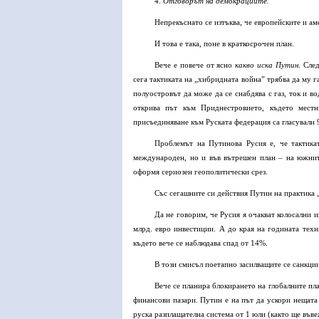
4.
Отговорът на демокрациите.
Непрекъснато се изтъква, че европейските и а
И това е така, поне в краткосрочен план.
Вече е повече от ясно
какво иска Путин
. Сле
сега тактиката на „хибридната война” трябва да му г
полуостровът да може да се снабдява с газ, ток и в
открива път към Приднестровието, където местн
присъединяване към Руската федерация са гласували 
Проблемът на Путинова Русия е, че тактика
международен, но и във вътрешен план – на южните
оформя сериозен геополитически срез.
Със сегашните си действия Путин на практика 
Да не говорим, че Русия я очакват колосални 
млрд. евро инвестиции. А до края на годината техн
където вече се наблюдава спад от 14%.
В този смисъл поетапно засилващите се санкции
Вече се планира блокирането на глобалните пл
финансови пазари. Путин e на път да ускори нещата 
руска разплащателна система от 1 юли (както ще във