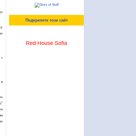
то
Подкрепете този сайт
ху
до
Red House Sofia
 с
 в
то
ц”
па
ва
ло