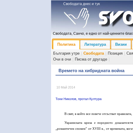
Свободата днес и тук
Свободата, Санчо, е едно от най-ценните блага
Политика
Литература
Визии
България утре
|
Свободата
|
Позиция
|
Св
Очи в очи
|
Писма от другаде
|
Времето на хибридната война
10 Май 2014
Тони Николов, протал Култура
В свят, в който все повече отсъстват правилата,
Украинската криза е поредното доказателст
„романтичен спомен” от XVIII в., от времената, ког