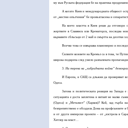
му към Руската федерация бе на практика предрешен
А когато Киев и международната общност остр
от „местни опълчения” бе провъзгласена и сепаратис
На което властта в Киев реши да отговори 
жертвите в Славянск или Крематорск, последва нов
кървавите сблъсъци от 2 май и смъртта на десетки хо
Всичко това се извършва планомерно и последов
Силните козовете на Кремъл са в това, че Пути
широка подкрепа след умело разпалената пропаганд
3.
На терена на „хибридната война” демокрац
И Европа, и САЩ са длъжни да проверяват все
Одеса.
Затова и политическата реакция на Запада е 
ситуацията е доста заплетена и витаят не малко съ
(Одеса) и „Металист” (Харков)? Кой, зад гърба н
безпрепятствено е обсадила Дома на профсъюзите в О
и от други имперски проекти – от „изстрела в Сара
Хитлер на власт…