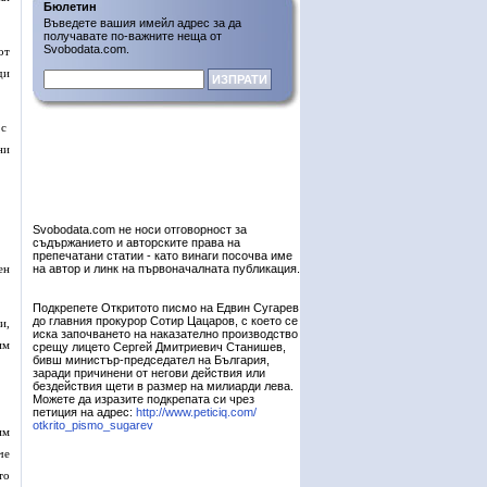
Бюлетин
Въведете вашия имейл адрес за да
получавате по-важните неща от
Svobodata.com.
от
ди
 с
ни
Svobodata.com не носи отговорност за
съдържанието и авторските права на
препечатани статии - като винаги посочва име
ен
на автор и линк на първоначалната публикация.
Подкрепете Откритото писмо на Едвин Сугарев
до главния прокурор Сотир Цацаров, с което се
и,
иска започването на наказателно производство
им
срещу лицето Сергей Дмитриевич Станишев,
бивш министър-председател на България,
заради причинени от негови действия или
бездействия щети в размер на милиарди лева.
Можете да изразите подкрепата си чрез
петиция на адрес:
http://www.peticiq.com/
otkrito_pismo_sugarev
им
че
то