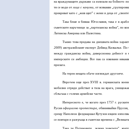
на враждуващите държави са излизали на бойното пол
тя се води от
лица с качулки
, от всякакви „групировк
прикриват като с „жив щит” с жени и деца от „своите
Така беше в бивша Югославия, така е в арабс
съветските наръчници за „партизанска война”, по ко
Латинска Америка или Палестина.
Тъкмо това придава на днешната война характ
2009
) австралийският експерт Дейвид Килкалън. По-
между гражданска война, диверсионна дейност и 
имперските си амбиции. Все пак са изковани някак
прилага.
На терен нещата обаче изглеждат другояче.
Впрочем още през XVIII в. германската военн
мобилни отряди действат в тила на врага, унищожа
сблъсъка с големи армейски части.
Интересното е, че когато през 1757 г. рускит
Русия
официално протестира
, обвинявайки Прусия,
срещу Наполеон фелдмаршал Кутузов изцяло използва 
се повтаря и разгръща в съветски времена с „Великат
Така че Путиновите „зелени човечета”, коит