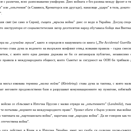
е с различни, ясно разпознаваеми униформи. Днес войната е без разлика между фронт и ти
и” или „опълчения” (в Славянск, Крематорск или другаде), нанасящи „удари” в тила, докато 
”.
кия свят (не само в Сирия), същата „мръсна война” днес се води в Украйна. Досущ спор
ито инструктори от социалистическия лагер десетилетия наред обучаваха бойци във Виетна
ера на „
случайна гериля
”, както я определя в нашумялата си книга („
The
A
ccidental
Guerilla
точно става дума за воденето на въоръжен конфликт отвъд всякакви правила – гадна смеси
метеж, с която нито една днешна държава не би се ангажирала публично, независимо 
ви правила в международната общност, които Съветът за сигурност на ООН би трябвало 
а мисъл изковава термина „
малка война
” (
Kleinkrieg
): става дума за тактика, с която малк
ват неговите продоволствени бази и разрушават комуникационните му пунктове, избягвай
е войски се сблъскват в Източна Прусия с малки отряди на „опълчението” (
Landmiliz
), тък
 че потъпква „нормите на международното право”. Урокът обаче е бързо усвоен: във война
тактиката на „партизанската война”, наричана още „народна война”. Да не говорим как то
а отечествена война”.
о сега действат в Крим и в Източна Украйна, имат зад гърба си солидни руско-съветс