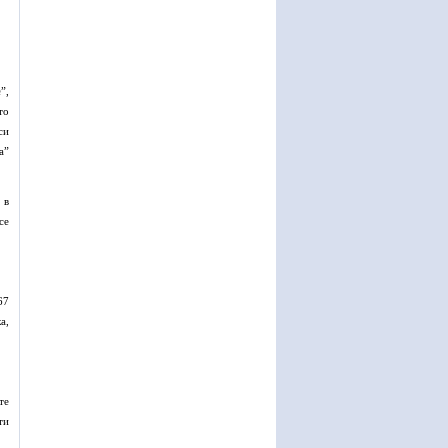
т
”,
то
си
а”
 в
се
67
а,
те
ти