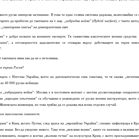
ното руско имперско начинание. В това че една голяма световна държава, възползвайки се 
рито да прибегне до тактиката на т. нар. „
хибридна война
” (
Hybrid
warfare
), с чиито мето
 „санитарния списък” на демократичния свят.
на” е добре позната на военните експерти. Тя съвместява класическите военни средства
ната”, а отговорността задължително се стоварва върху действащите на терен неяс
”.
 тактиката няма как да не е печеливша.
та върши Русия
?
цата с Източна Украйна, което на дипломатически език означава, че тя оказва „легитим
оло 40 000 руски войници.
а „хибридната война”: Москва е в постоянен контакт с местни рускоговорящи сепаратист
ези „народни опълчения” са обучавани и ръководени от руски военни инструктори, което 
еневската конвенция, но това трябва да се доказва във всеки отделен случай.
га максимална гъвкавост
.
ана” в Киев, когато Путин, след краха на „евразийска Украйна”, спешно инфилтрира в Кр
ни знаци. Без да уведоми никого. Така тези „вежливи воини”, както ги назовава и възпява ве
телевизията, пощите и всички „възлови точки” на полуостров Крим, с което присъединяване