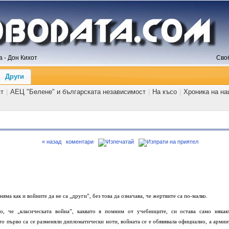
 - Дон Кихот
Сво
Други
ят
|
АЕЦ "Белене" и българската независимост
|
На късо
|
Хроника на на
« назад
коментари
 няма как и войните да не са „други”, без това да означава, че жертвите са по-малко.
во, че „класическата война”, каквато я помним от учебниците, си остава само някак
ато първо са се разменяли дипломатически ноти, войната се е обявявала официално, а армии