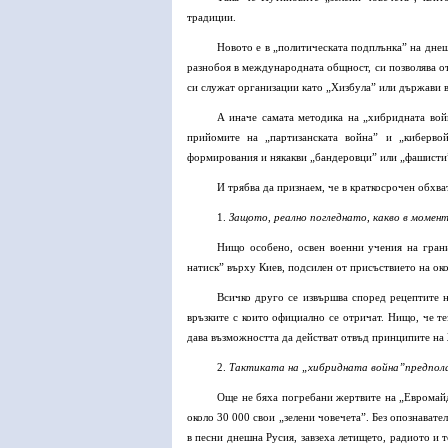
традиции.
Новото е в „политическата подплънка” на днеш
разнобоя в международната общност, си позволява отк
си служат организации като „Хизбула” или държави в
А иначе самата методика на „хибридната вой
прийомите на „партизанската война” и „кибервой
формирования и някакви „бандеровци” или „фашисти
И трябва да признаем, че в краткосрочен обхват
1.
Защото
,
реално погледнато, какво в момен
Нищо особено, освен военни учения на грани
натиск” върху Киев, подсилен от присъствието на ок
Всичко друго се извършва според рецептите н
връзките с които официално се отричат. Нищо, че т
дава възможността да действат отвъд принципите на Ж
2.
Тактиката на „хибридната война”предпола
Още не бяха погребани жертвите на „Евромайд
около 30 000 свои „зелени човечета”. Без опознавател
в песни днешна Русия, завзеха летището, радиото и 