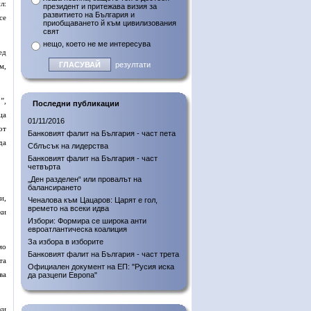
л:
президент и притежава визия за
развитието на България и
се
приобщаването й към цивилизования
свят
нещо, което не ме интересува
ед
резултати
м,
”,
Последни публикации
ца
01/11/2016
от
Банковият фалит на България - част пета
да
Сблъсък на лидерства
Банковият фалит на България - част
четвърта
„Ден разделен“ или провалът на
балансирането
и,
Ченалова към Цацаров: Царят е гол,
времето на всеки идва
ки
Избори: Формира се широка анти
евроатлантическа коалиция
За избора в изборите
мо
Банковият фалит на България - част трета
та
Официален документ на ЕП: "Русия иска
ва
да разцепи Европа"
ки