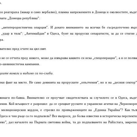
о.
о реагираха (макар и само вербално), пламна напрежението в Донецк и околностите, къде
тката „Донецка република”.
с „антитерористимчна опарция”. И докато вниманието на всички бе съсредоточено вър
 „удар в тила”: „Антимайдан” в Одеса, бунт на проруски сепаратисти, за да се стигне 
ра.
ателно пред очите на цял свят.
н не се отчита пред никого, може да извършва каквито си иска „спецоперации”, а и се ползва
но-шовинистична кампания.
иите винаги и видимо са по-слаби.
ки факт на място. Не само деянията на проруските „опълчения”, но и на „десния сектор”
винаги по-бавна. Внимателно се проучват свидетелствата за случилото се в Одеса, къде
мнения. Кой всъщност е разрешил да се срещнат руските и украински агитки на „Черноморе
а милиционерския кордон, е стрелял по привържениците на „Единна Украйна”? Как тъл
деса и чии ръце са го подпалили? Все въпроси, до болка известни в историческа перспекти
ево”, дал началото на Първата световна война, та до подпалването на Райхстага, закрепи