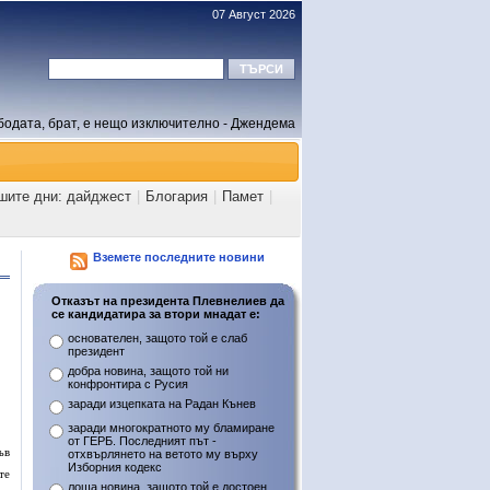
07 Август 2026
бодата, брат, е нещо изключително - Джендема
шите дни: дайджест
|
Блогария
|
Памет
|
Вземете последните новини
Отказът на президента Плевнелиев да
се кандидатира за втори мнадат е:
основателен, защото той е слаб
президент
добра новина, защото той ни
конфронтира с Русия
заради изцепката на Радан Кънев
заради многократното му бламиране
от ГЕРБ. Последният път -
ъв
отхвърлянето на ветото му върху
Изборния кодекс
те
лоша новина, защото той е достоен