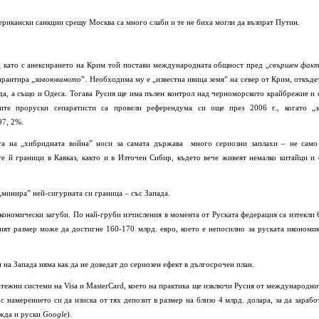
мерикански санкции срещу Москва са много слаби и те не биха могли да възпрат Путин.
д като с анексирането на Крим той постави международната общност пред „
свършен фак
арантира „
завоюваното
”. Необходима му е „известна ивица земя” на север от Крим, откъде
ода, а също и Одеса. Тогава Русия ще има пълен контрол над черноморското крайбрежие и 
ите проруски сепаратисти са провели референдума си още през 2006 г., когато „з
97, 2%.
та на „хибридната война” носи за самата държава много сериозни заплахи – не само
 й граници в Кавказ, както и в Източен Сибир, където вече живеят немалко китайци и 
„минира” ней-сигурната си граница – със Запада.
икономически загуби. По най-груби изчисления в момента от Руската федерация са изтекли 
ият размер може да достигне 160-170 млрд. евро, което е непосилно за руската икономик
 на Запада няма как да не доведат до сериозен ефект в дългосрочен план.
атежни системи на Visa и MasterCard, което на практика ще изключи Русия от международни
с намерението си да изиска от тях депозит в размер на близо 4 млрд. долара, за да зарабо
ежда и руски
Google
).