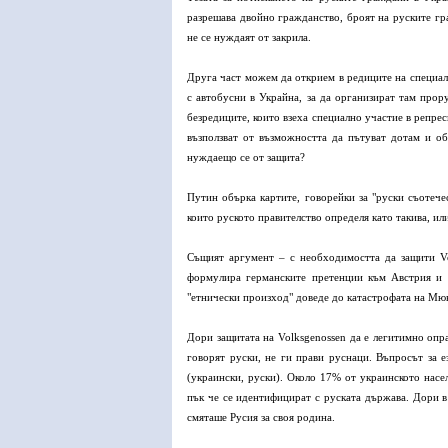
разрешава двойно гражданство, броят на руските гра
не се нуждаят от закрила.
Друга част можем да открием в редиците на специалн
с автобусни в Украйна, за да организират там прор
безредиците, които взеха специално участие в репрес
възползват от възможността да пътуват дотам и о
нуждаещо се от защита?
Путин обърка картите, говорейки за "руски съотече
които руското правителство определя като такива, ил
Същият аргумент – с необходимостта да защити Vol
формулира германските претенции към Австрия и 
"етнически произход" доведе до катастрофата на Мю
Дори защитата на Volksgenossen да е легитимно опра
говорят руски, не ги прави руснаци. Въпросът за 
(украински, руски). Около 17% от украинското насе
пък че се идентифицират с руската държава. Дори в
смяташе Русия за своя родина.