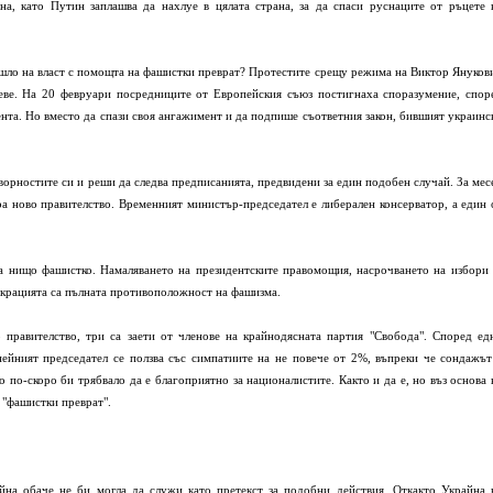
на, като Путин заплашва да нахлуе в цялата страна, за да спаси руснаците от ръцете 
шло на власт с помощта на фашистки преврат? Протестите срещу режима на Виктор Януков
еве. На 20 февруари посредниците от Европейския съюз постигнаха споразумение, спор
ента. Но вместо да спази своя ангажимент и да подпише съответния закон, бившият украинс
оворностите си и реши да следва предписанията, предвидени за един подобен случай. За мес
а ново правителство. Временният министър-председател е либерален консерватор, а един 
а нищо фашистко. Намаляването на президентските правомощия, насрочването на избори 
окрацията са пълната противоположност на фашизма.
 правителство, три са заети от членове на крайнодясната партия "Свобода". Според ед
ейният председател се ползва със симпатиите на не повече от 2%, въпреки че сондажът
о по-скоро би трябвало да е благоприятно за националистите. Както и да е, но въз основа 
 "фашистки преврат".
айна обаче не би могла да служи като претекст за подобни действия. Откакто Украйна 