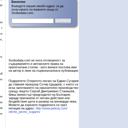
Бюлетин
що
Въведете вашия имейл адрес за да
получавате по-важните неща от
Svobodata.com.
ни
 с
се
о,
а,
Svobodata.com не носи отговорност за
съдържанието и авторските права на
препечатани статии - като винаги посочва име
на автор и линк на първоначалната публикация.
ой
то
Подкрепете Откритото писмо на Едвин Сугарев
до главния прокурор Сотир Цацаров, с което се
иска започването на наказателно производство
срещу лицето Сергей Дмитриевич Станишев,
бивш министър-председател на България,
те
заради причинени от негови действия или
бездействия щети в размер на милиарди лева.
ни
Можете да изразите подкрепата си чрез
ли
петиция на адрес:
http://www.peticiq.com/
otkrito_pismo_sugarev
то