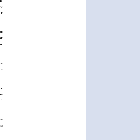
но
не
 и
ви
ки
и,
ка
га
 и
те
".
ие
ив