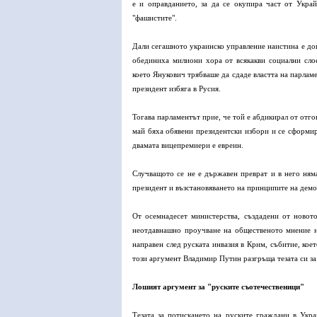
е и оправданието, за да се окупира част от Украй
"фашистите".
Дали сегашното украинско управление наистина е до
обединиха милиони хора от всякакви социални сло
което Янукович трябваше да сдаде властта на парлам
президент избяга в Русия.
Тогава парламентът прие, че той е абдикирал от отг
май бяха обявени президентски избори и се сформир
двамата вицепремиери е евреин.
Случващото се не е държавен преврат и в него ням
президент и възстановяването на принципите на дем
От осемнадесет министерства, създадени от новото
неотдавнашно проучване на общественото мнение н
направен след руската инвазия в Крим, събитие, коет
този аргумент Владимир Путин разгръща тезата си за
Лошият аргумент за "руските съотечественици"
Тезата за потискането на руските граждани в Укр