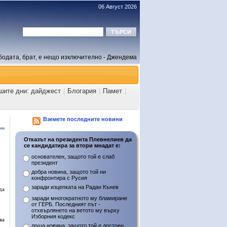
06 Август 2026
бодата, брат, е нещо изключително - Джендема
шите дни: дайджест
|
Блогария
|
Памет
|
Вземете последните новини
Отказът на президента Плевнелиев да
се кандидатира за втори мнадат е:
основателен, защото той е слаб
президент
добра новина, защото той ни
конфронтира с Русия
заради изцепката на Радан Кънев
да
заради многократното му бламиране
от ГЕРБ. Последният път -
отхвърлянето на ветото му върху
Изборния кодекс
ва
лоша новина, защото той е достоен