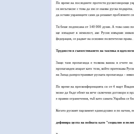
По време на последните протести рускоговорещи укр
си несъгласие с това да им се оказва руска подкреп
да остави украинците сами да решават проблемите си
Тя беше подписана от 140 000 души. А това само по с
ще изпаднат в немилост, ако Русия извърши инваз
федерация, се радват на основни политически права.
Трудности в съвместяването на тактика и идеологи
Защо тази пропаганда е толкова важна в очите на
пропаганден апарат като този, който притежава Руси
на Запад разпространяват руската пропаганда – някои
По време на пресконференцията си от 4 март Владим
може да бъде обект на вече сключени договори и пра
е правни ограничения, тъй като самата Украйна се би
Когато руският парламент единодушно и по начин, поз
дефинира целта на войната като "социално и поли