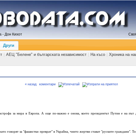
 - Дон Кихот
Сво
Други
ят
|
АЕЦ "Белене" и българската независимост
|
На късо
|
Хроника на на
« назад
коментари
тастрофа за мира в Европа. А още по-важно е онова, което президентът Путин е на път 
ато говорят за "фашистки преврат" в Украйна, чиито жертви стават "руските граждани". То