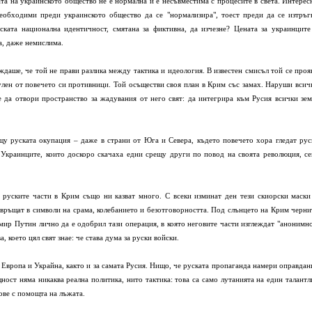
ата на украинското общество не е нормална и е несъвместима с процесите в света. Интерес
необходими преди украинското общество да се "нормализира", тоест преди да се изтръг
нската национална идентичност, смятана за фиктивна, да изчезне? Цената за украинците
а, даже немислима.
даше, че той не прави разлика между тактика и идеология. В известен смисъл той се проя
пулен от повечето си противници. Той осъществи своя план в Крим със замах. Наруши всич
е да отвори пространство за жадувания от него свят: да интегрира към Русия всички зем
щу руската окупация – даже в страни от Юга и Севера, където повечето хора гледат рус
 Украинците, които доскоро скачаха едни срещу други по повод на своята революция, се
 руските части в Крим също ни казват много. С всеки изминат ден тези скиорски маски
евръщат в символи на срама, колебанието и безотговорността. Под слънцето на Крим черни
мир Путин лично да е одобрил тази операция, в която неговите части изглеждат "анонимно
, което цял свят знае: че става дума за руски войски.
а Европа и Украйна, както и за самата Русия. Нищо, че руската пропаганда намери оправдан
ност няма никаква реална политика, нито тактика: това са само лутанията на един талантл
ове с помощта на лъжата.