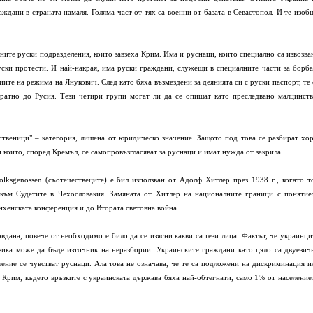
ждани в страната намаля. Голяма част от тях са военни от базата в Севастопол. И те изоб
ите руски подразделения, които завзеха Крим. Има и руснаци, които специално са извозва
уски протести. И най-накрая, има руски граждани, служещи в специалните части за борба
иите на режима на Янукович. След като бяха възмездени за деянията си с руски паспорт, те 
братно до Русия. Тези четири групи могат ли да се опишат като преследвано малцинств
ственици" – категория, лишена от юридическо значение. Защото под това се разбират хор
и които, според Кремъл, се самопровъзгласяват за руснаци и имат нужда от закрила.
ksgenossen (съотечествеците) е бил използван от Адолф Хитлер през 1938 г., когато т
към Судетите в Чехословакия. Замяната от Хитлер на националните граници с понятие
нхенската конференция и до Втората световна война.
вдана, повече от необходимо е било да се изясни какви са тези лица. Фактът, че украинци
езика може да бъде източник на неразбории. Украинските граждани като цяло са двуезич
ление се чувстват руснаци. Ала това не означава, че те са подложени на дискриминация и
 Крим, където връзките с украинската държава бяха най-обтегнати, само 1% от население