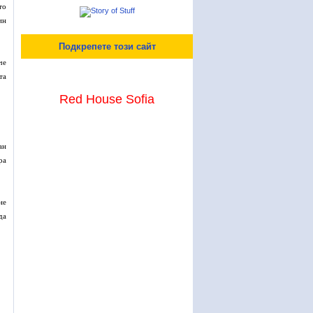
то
ин
Подкрепете този сайт
че
та
Red House Sofia
ан
ра
не
да