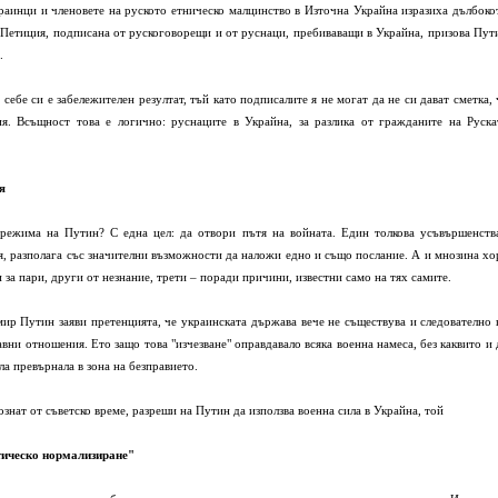
аинци и членовете на руското етническо малцинство в Източна Украйна изразиха дълбоко
а. Петиция, подписана от рускоговорещи и от руснаци, пребиваващи в Украйна, призова Пут
.
ебе си е забележителен резултат, тъй като подписалите я не могат да не си дават сметка, 
ия. Всъщност това е логично: руснаците в Украйна, за разлика от гражданите на Руска
я
 режима на Путин? С една цел: да отвори пътя на войната. Един толкова усъвършенств
я, разполага със значителни възможности да наложи едно и също послание. А и мнозина хо
 за пари, други от незнание, трети – поради причини, известни само на тях самите.
ир Путин заяви претенцията, че украинската държава вече не съществува и следователно 
вни отношения. Ето защо това "изчезване" оправдавало всяка военна намеса, без каквито и 
ла превърнала в зона на безправието.
нат от съветско време, разреши на Путин да използва военна сила в Украйна, той
тическо нормализиране"