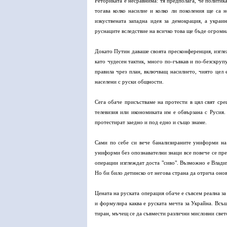
Реториката е несравнима: тя предполага, че политик
тогава колко насилие и колко ли поколения ще са 
изкуствената западна идея за демокрация, а украи
руснаците вследствие на всичко това ще бъде огромн
Докато Путин даваше своята пресконференция, изглеж
като чудесен тактик, много по-гъвкав и по-безскру
правила чрез план, включващ насилието, чиято цел 
населени с руски общности.
Сега обаче присъстваме на протести в цял свят сре
телевизия или икономиката им е обвързана с Русия.
протестират заедно и под едно и също знаме.
Сами по себе си вече банализираните униформи на
униформи без опознавателни знаци все повече се пр
операции изглеждат доста "сиво". Възможно е Влади
Но би било детинско от негова страна да отрича онова
Цената на руската операция обаче е съвсем реална з
и формулира каква е руската мечта за Украйна. Всъщ
тиран, мъчещ се да съвмести различни мисловни свет