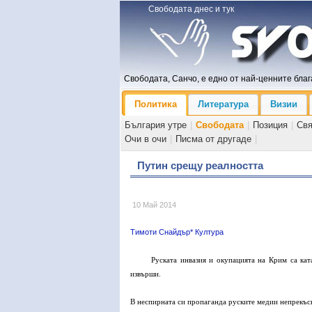
Свободата днес и тук
Свободата, Санчо, е едно от най-ценните блага
Политика
Литература
Визии
България утре
|
Свободата
|
Позиция
|
Св
Очи в очи
|
Писма от другаде
|
Путин срещу реалността
10 Май 2014
Тимоти Снайдър* Култура
Руската инвазия и окупацията на Крим са ка
извърши.
В неспирната си пропаганда руските медии непрекъсн