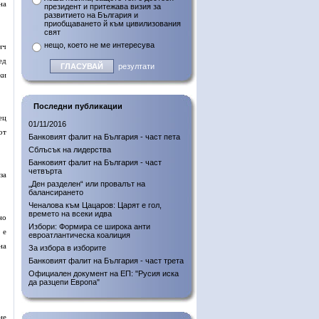
на
президент и притежава визия за
развитието на България и
приобщаването й към цивилизования
свят
нещо, което не ме интересува
ич
ед
резултати
ки
Последни публикации
ец
01/11/2016
от
Банковият фалит на България - част пета
Сблъсък на лидерства
Банковият фалит на България - част
четвърта
за
„Ден разделен“ или провалът на
балансирането
Ченалова към Цацаров: Царят е гол,
времето на всеки идва
но
Избори: Формира се широка анти
 е
евроатлантическа коалиция
на
За избора в изборите
Банковият фалит на България - част трета
Официален документ на ЕП: "Русия иска
да разцепи Европа"
не