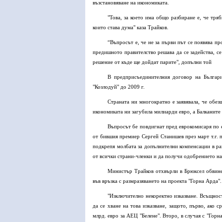
възстановяване на икономиката.
"Това, за което има общо разбиране е, че тр
които става дума" каза Трайков.
“Въпросът е, че не за първи път се появява пр
предишното правителство решава да се задейства, се
решение от къде ще дойдат парите", допълни той
В предприсъединителния договор на Българи
"Козлодуй" до 2009 г.
Страната ни многократно е заявявала, че обез
икономиката ни загубила милиарди евро, а Балканите
Въпросът бе повдигнат пред еврокомисаря по е
от бившия премиер Сергей Станишев през март т.г. 
подкрепя молбата за допълнителни компенсации в ра
от всички страни-членки и да получи одобрението на
Министър Трайков отхвърли в Брюксел обвине
във връзка с размразяването на проекта "Горна Арда".
"Изключително некоректно изказване. Всъщност
да се хване на това изказване, защото, първо, ако 
млрд. евро за АЕЦ "Белене". Второ, в случая с "Горн