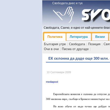
Свободата днес и тук
Свободата, Санчо, е едно от най-ценните блага
Политика
Литература
Визии
България утре
|
Свободата
|
Позиция
|
Свя
Очи в очи
|
Писма от другаде
|
ЕК склонна да даде още 300 млн.
10 Септември 2009
mediapool
Европейската комисия е склонна да отпусне д
300 милиона евро, съобщи в Брюксел министърът на 
Не ясно обаче от къде точно ще дойдат те