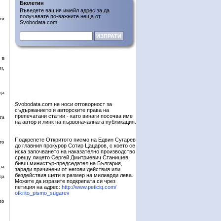
Бюлетин
Въведете вашия имейл адрес за да
получавате по-важните неща от
ти
Svobodata.com.
 в
и,
да
Svobodata.com не носи отговорност за
съдържанието и авторските права на
препечатани статии - като винаги посочва име
та
на автор и линк на първоначалната публикация.
Подкрепете Откритото писмо на Едвин Сугарев
то
до главния прокурор Сотир Цацаров, с което се
иска започването на наказателно производство
срещу лицето Сергей Дмитриевич Станишев,
бивш министър-председател на България,
на
заради причинени от негови действия или
бездействия щети в размер на милиарди лева.
да
Можете да изразите подкрепата си чрез
петиция на адрес:
http://www.peticiq.com/
otkrito_pismo_sugarev
по