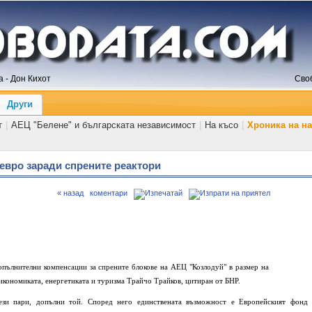
 - Дон Кихот
Сво
Други
т
|
АЕЦ "Белене" и българската независимост
|
На късо
|
Хроника на н
 евро заради спрените реактори
« назад
коментари
опълнителни компенсации за спрените блокове на АЕЦ "Козлодуй" в размер на
икономиката, енергетиката и туризма Трайчо Трайков, цитиран от БНР.
зи пари, допълни той. Според него единствената възможност е Европейският фонд 