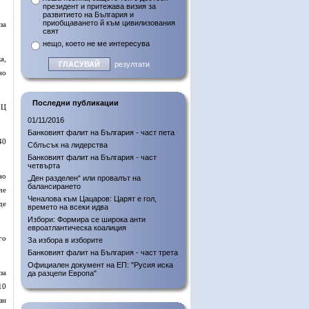
президент и притежава визия за
развитието на България и
приобщаването й към цивилизования
за
свят
нещо, което не ме интересува
а,
резултати
но
Последни публикации
ЕЦ
01/11/2016
Банковият фалит на България - част пета
40
Сблъсък на лидерства
Банковият фалит на България - част
четвърта
но
„Ден разделен“ или провалът на
балансирането
че
Ченалова към Цацаров: Царят е гол,
де
времето на всеки идва
Избори: Формира се широка анти
евроатлантическа коалиция
го
За избора в изборите
Банковият фалит на България - част трета
Официален документ на ЕП: "Русия иска
за
да разцепи Европа"
10
зи