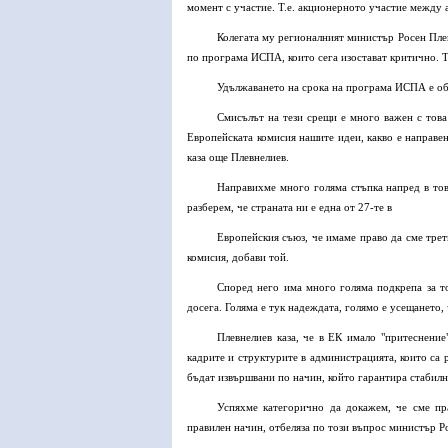
момент с участие. Т.е. акционерното участие между 
Колегата му регионалният министър Росен Плев
по програма ИСПА, които сега изостават критично. Т
Удължаването на срока на програма ИСПА е об
Смисълът на тези срещи е много важен с това
Европейската комисия нашите идеи, какво е направен
каза още Плевнелиев.
Направихме много голяма стъпка напред в тов
разберем, че страната ни е една от 27-те в
Европейския съюз, че имаме право да сме трет
комисия, добави той.
Според него има много голяма подкрепа за то
досега. Голяма е тук надеждата, голямо е усещането,
Плевнелиев каза, че в ЕК имало "притеснение
кадрите и структурите в администрацията, които са 
бъдат извършвани по начин, който гарантира стабилно
Успяхме категорично да докажем, че сме пра
правилен начин, отбеляза по този въпрос министър Р