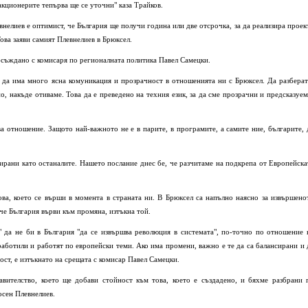
акционерите тепърва ще се уточни" каза Трайков.
нелиев е оптимист, че България ще получи година или две отсрочка, за да реализира проек
ова заяви самият Плевнелиев в Брюксел.
съждано с комисаря по регионалната политика Павел Самецки.
 да има много ясна комуникация и прозрачност в отношенията ни с Брюксел. Да разберат
о, накъде отиваме. Това да е преведено на техния език, за да сме прозрачни и предсказуем
а отношение. Защото най-важното не е в парите, в програмите, а самите ние, българите, 
ирани като останалите. Нашето послание днес бе, че разчитаме на подкрепа от Европейска
ва, което се върши в момента в страната ни. В Брюксел са напълно наясно за извършено
 че България върви към промяна, изтъкна той.
" да не би в България "да се извършва революция в системата", по-точно по отношение 
работили и работят по европейски теми. Ако има промени, важно е те да са балансирани и 
ст, е изтъкнато на срещата с комисар Павел Самецки.
вителство, което ще добави стойност към това, което е създадено, и бяхме разбрани 
осен Плевнелиев.