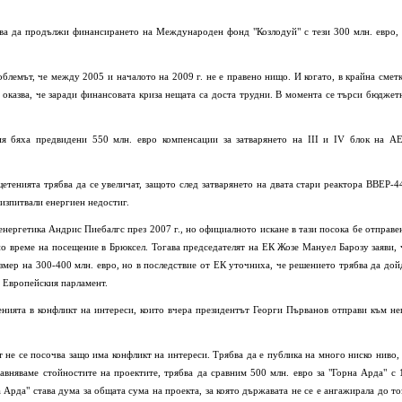
ябва да продължи финансирането на Международен фонд "Козлодуй" с тези 300 млн. евро, 
облемът, че между 2005 и началото на 2009 г. не е правено нищо. И когато, в крайна сметк
 оказва, че заради финансовата криза нещата са доста трудни. В момента се търси бюджет
я бяха предвидени 550 млн. евро компенсации за затварянето на ІІІ и ІV блок на А
щетенията трябва да се увеличат, защото след затварянето на двата стари реактора ВВЕР-4
 изпитвали енергиен недостиг.
нергетика Андрис Пиебалгс през 2007 г., но официалното искане в тази посока бе отправе
по време на посещение в Брюксел. Тогава председателят на ЕК Жозе Мануел Барозу заяви, 
змер на 300-400 млн. евро, но в последствие от ЕК уточниха, че решението трябва да дой
 Европейския парламент.
нията в конфликт на интереси, които вчера президентът Георги Първанов отправи към не
 не се посочва защо има конфликт на интереси. Трябва да е публика на много ниско ниво, 
сравняваме стойностите на проектите, трябва да сравним 500 млн. евро за "Горна Арда" с 
а Арда" става дума за общата сума на проекта, за която държавата не се е ангажирала до то