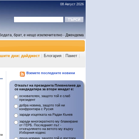
08 Август 2026
бодата, брат, е нещо изключително - Джендема
ашите дни: дайджест
|
Блогария
|
Памет
|
Вземете последните новини
Отказът на президента Плевнелиев да
се кандидатира за втори мнадат е:
основателен, защото той е слаб
президент
добра новина, защото той ни
конфронтира с Русия
заради изцепката на Радан Кънев
заради многократното му бламиране
от ГЕРБ. Последният път -
отхвърлянето на ветото му върху
Изборния кодекс
за
лоша новина, защото той е достоен