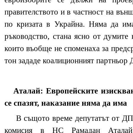
правителството и в частност на вън
по кризата в Украйна. Няма да им
ръководство, стана ясно от думите 
които въобще не споменаха за предс
тон зададе коалиционният партньор
Аталай: Европейските изисква
се спазят, наказание няма да има
В същото време депутатът от ДП
комисия в НС Рамадан Аталай