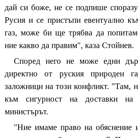
дай си боже, не се подпише спораз
Русия и се пристъпи евентуално къ
газ, може би ще трябва да попитам
ние какво да правим", каза Стойнев.
Според него не може едни дър
директно от руския природен га
заложници на този конфликт. "Там, н
към сигурност на доставки на 
министърът.
"Ние имаме право на обяснение и