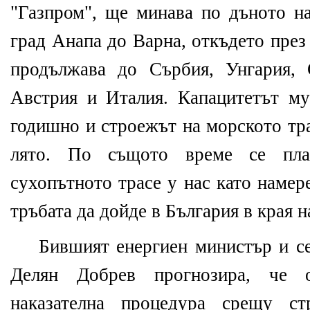
"Газпром", ще минава по дъното н
град Анапа до Варна, откъдето през
продължава до Сърбия, Унгария,
Австрия и Италия. Капацитетът м
годишно и строежът на морското тра
лято. По същото време се пла
сухопътното трасе у нас като намер
тръбата да дойде в България в края н
Бившият енергиен министър и с
Делян Добрев прогнозира, че 
наказателна процедура срещу с