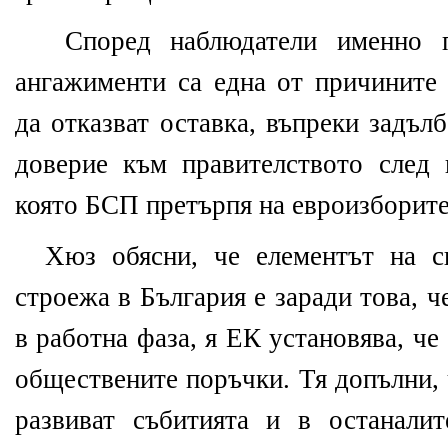
Според наблюдатели именно п
ангажименти са една от причините
да отказват оставка, въпреки задъл
доверие към правителството след к
която БСП претърпя на евроизборите
Хюз обясни, че елементът на с
строежа в България е заради това, ч
в работна фаза, я ЕК установява, ч
обществените поръчки. Тя допълни, 
развиват събитията и в останали