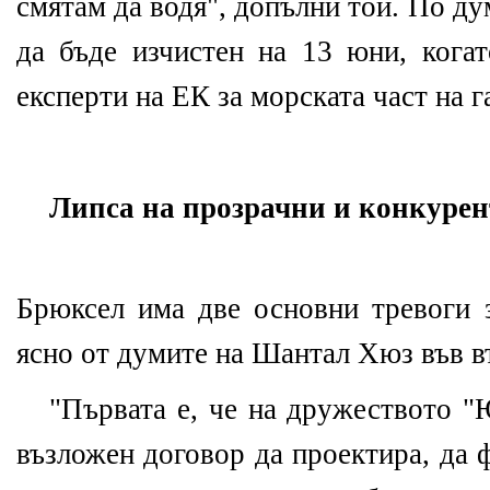
смятам да водя", допълни той. По д
да бъде изчистен на 13 юни, когат
експерти на ЕК за морската част на г
Липса на прозрачни и конкуре
Брюксел има две основни тревоги 
ясно от думите на Шантал Хюз във в
"Първата е, че на дружеството "
възложен договор да проектира, да 