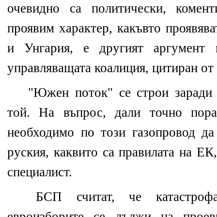
очевидно са политически, комен
проявим характер, какъвто проявяв
и Унгария, е другият аргумент 
управляващата коалиция, цитиран от
"Южен поток" се строи заради 
той. На въпрос, дали точно пор
необходимо по този газопровод да 
руския, каквито са правилата на ЕК
специалист.
БСП считат, че катастрофа
евроизборите се дължи на проев