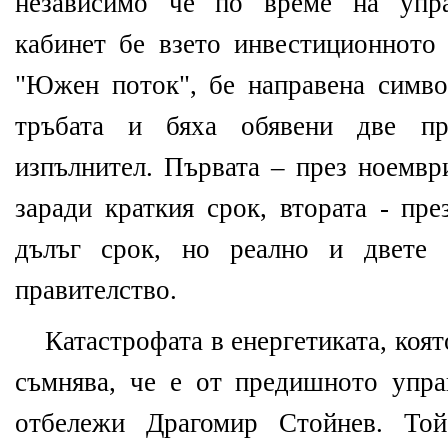
независимо че по време на упра
кабинет бе взето инвестиционното
"Южен поток", бе направена симво
тръбата и бяха обявени две п
изпълнител. Първата – през ноември
заради краткия срок, втората - пре
дълъг срок, но реално и двете 
правителство.
Катастрофата в енергетиката, коят
съмнява, че е от предишното упра
отбележи Драгомир Стойнев. То