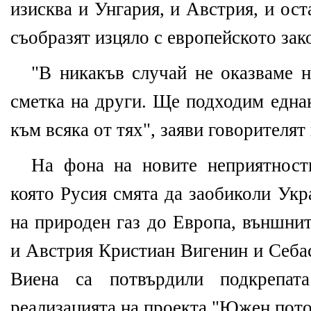
изисква и Унгария, и Австрия, и ост
съобразят изцяло с европейското зак
"В никакъв случай не оказваме н
сметка на други. Ще подходим една
към всяка от тях", заяви говорителят
На фона на новите неприятности
която Русия смята да заобиколи Укр
на природен газ до Европа, външни
и Австрия Кристиан Вигенин и Себа
Виена са потвърдили подкрепат
реализацията на проекта "Южен пото