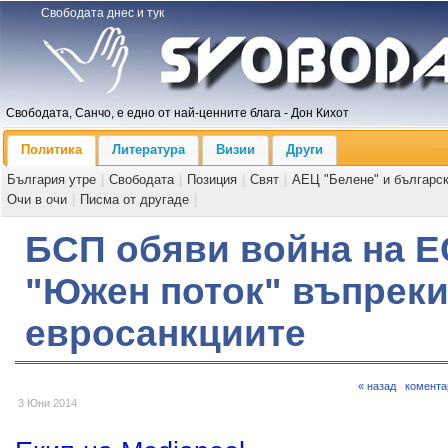
Свободата днес и тук
Свободата, Санчо, е едно от най-ценните блага - Дон Кихот
Политика
Литература
Визии
Други
България утре
|
Свободата
|
Позиция
|
Свят
|
АЕЦ "Белене" и българс
Очи в очи
|
Писма от другаде
|
БСП обяви война на Е
"Южен поток" въпрек
евросанкциите
« назад
комента
3 Юни 2014