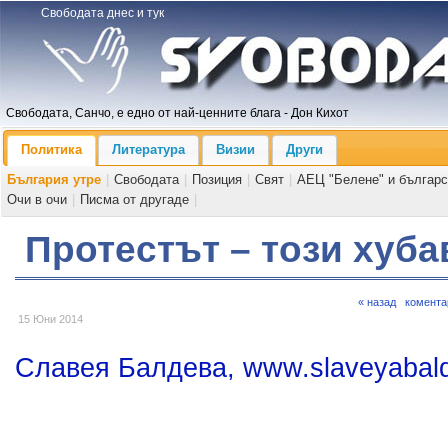
Свободата днес и тук
Свободата, Санчо, е едно от най-ценните блага - Дон Кихот
Политика
Литература
Визии
Други
България утре
|
Свободата
|
Позиция
|
Свят
|
АЕЦ "Белене" и българс
Очи в очи
|
Писма от другаде
|
Протестът – този хуба
« назад
комента
15 Юни 2014
Славея Балдева, www.slaveyabal