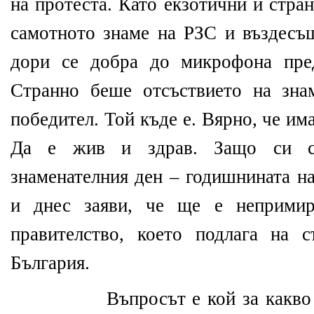
на протеста. Като екзотични и стра
самотното знаме на РЗС и въздесъ
дори се добра до микрофона пре
Странно беше отсъствието на зна
победител. Той къде е. Вярно, че и
Да е жив и здрав. Защо си сп
знаменателния ден – годишнината на
и днес заяви, че ще е неприми
правителство, което подлага на 
България.
Въпросът е кой за какво