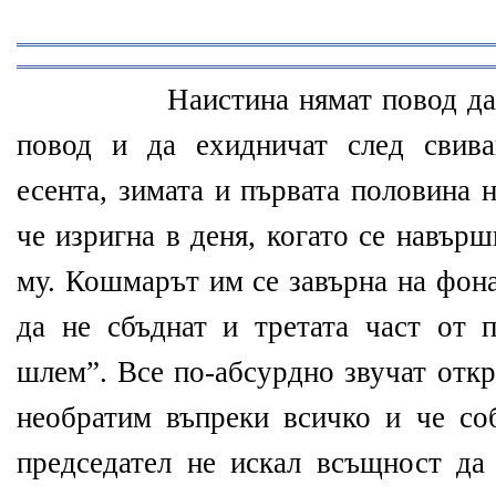
Наистина нямат повод да
повод и да ехидничат след свива
есента, зимата и първата половина 
че изригна в деня, когато се навър
му. Кошмарът им се завърна на фон
да не сбъднат и третата част от 
шлем”. Все по-абсурдно звучат откр
необратим въпреки всичко и че со
председател не искал всъщност д