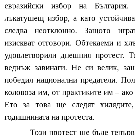
евразийски избор на България
лъкатушещ избор, а като устойчива
следва неотклонно. Защото игра
изискват отговори. Обтекаеми и хл
удовлетворили днешния протест. Т
веднъж завинаги. Не си велик, за
победил национални предатели. Пол
коловоза им, от практиките им – ак
Ето за това ще следят хилядите,
годишнината на протеста.
Този протест ще бъде тепърва