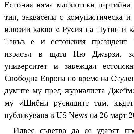
Естония няма мафиотски партийни
тип, заквасени с комунистическа и
илюзии какво е Русия на Путин и к
Такъв е и естонския президент 
израсъл в щата Ню Джързи, за
университет и завеждал естонск
Свободна Европа по време на Студен
думите му пред журналиста Джеймс
му «Шибни руснаците там, къдет
публикувана в
US
News
на 26 март 2
Илвес съветва да се ударят пр