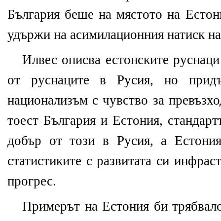
България беше на мястото на Естон
удържи на асимилационния натиск на
Илвес описва естонските руснаци
от руснаците в Русия, но при
национализъм с чувство за превъзхо
тоест България и Естония, стандарт
добър от този в Русия, а Естони
статистиките с развитата си инфрас
прогрес.
Примерът на Естония би трябвало