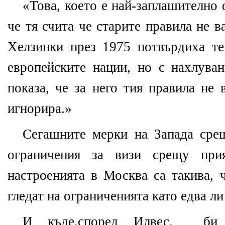
«Това, което е най-заплашително 
че тя счита че старите правила не 
Хелзинки през 1975 потвърдиха те
европейските нации, но с нахлува
показа, че за него тия правила не
игнорира.»
Сегашните мерки на Запада сре
ограничения за визи срещу при
настроенията в Москва са такива, 
гледат на ограниченията като едва л
И къде,според Илвес, би 