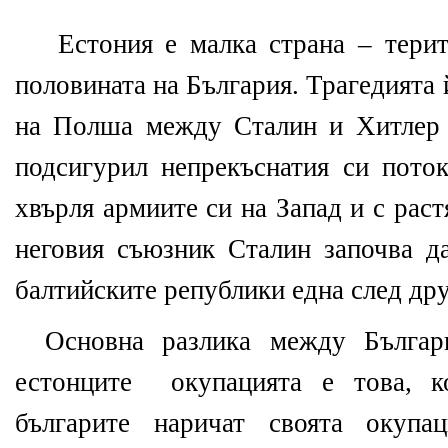
Естония е малка страна – терит
половината на България. Трагедията 
на Полша между Сталин и Хитлер 
подсигурил непрекъснатия си поток
хвърля армиите си на Запад и с рас
неговия съюзник Сталин започва д
балтийските републики една след дру
Основна разлика между Българ
естонците окупацията е това, к
българите наричат своята окупац