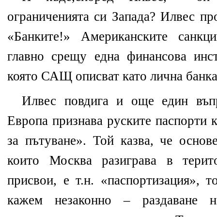
ограниченията си Запада? Илвес пр
«Банките!» Американските санкц
главно срещу една финансова инс
която САЩ описват като лична банка 
Илвес повдига и още един въп
Европа признава руските паспорти 
за пътуване». Той казва, че основ
които Москва разиграва в терит
присвои, е т.н. «паспортизация», 
кажем незаконно – раздаване 