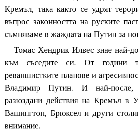
Кремъл, така както се удрят терор
въпрос законността на руските пас
съмняваме в жаждата на Путин за но
Томас Хендрик Илвес знае най-до
към съседите си. От години т
реваншистките планове и агресивнос
Владимир Путин. И най-после,
разюздани действия на Кремъл в У
Вашингтон, Брюксел и други столи
внимание.