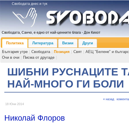
Свободата днес и тук
Свободата, Санчо, е едно от най-ценните блага - Дон Кихот
Политика
Литература
Визии
Други
България утре
|
Свободата
|
Позиция
|
Свят
|
АЕЦ "Белене" и българс
Очи в очи
|
Писма от другаде
|
ШИБНИ РУСНАЦИТЕ Т
НАЙ-МНОГО ГИ БОЛИ
« назад
комента
18 Юни 2014
Николай Флоров