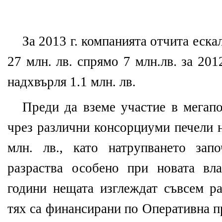
За 2013 г. компанията отчита еска
27 млн. лв. спрямо 7 млн.лв. за 201
надхвърля 1.1 млн. лв.
Преди да вземе участие в мегапо
чрез различни консорциуми печели н
млн. лв., като натрупването за
разраства особено при новата вл
години нещата изглеждат съвсем ра
тях са финансирани по Оперативна п