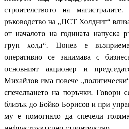
строителството на магистралите
ръководство на „ПСТ Холдниг“ влиз
от началото на годината напуска р
груп холд“. Цонев е възприем
оперативно се занимава с бизне
основният акционер и председа
Михайлов има повече „политически“
спечелването на поръчки. Говори с
близък до Бойко Борисов и при упра
му е помогнало да спечели голям
инфраструктурно строителство.