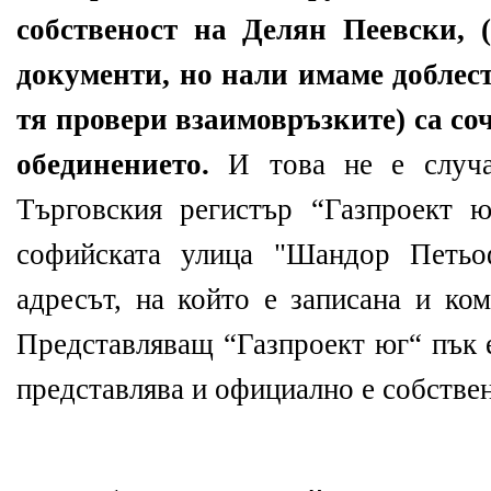
собственост на Делян Пеевски, 
документи, но нали имаме доблес
тя провери взаимовръзките) са со
обединението.
И това не е случа
Търговския регистър “Газпроект 
софийската улица "Шандор Петьо
адресът, на който е записана и ко
Представляващ “Газпроект юг“ пък 
представлява и официално е собстве