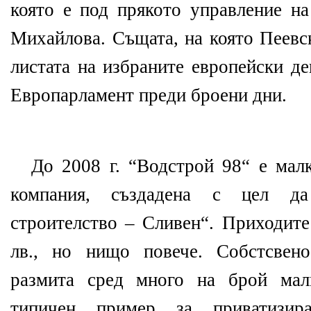
която е под прякото управление 
Михайлова. Същата, на която Пеевс
листата на избраните европейски де
Европарламент преди броени дни.
До 2008 г. “Водстрой 98“ е малк
компания, създадена с цел да
строителство – Сливен“. Приходите
лв., но нищо повече. Собстсвен
размита сред много на брой мал
типичен пример за приватизи