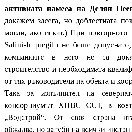
активната намеса на Делян Пее
докажем засега, но доблестната п
могли, ако искат.) При повторното
Salini-Impregilo не беше допуснато
компаниите в него не са дока
строителство и необходимата квали
от тях ръководители на обекта и коо
Така за изпълнител на севернат
консорциумът ХПВС ССТ, в коет
„Водстрой“. От своя страна ита
обжалва, но загуби на всички инстан