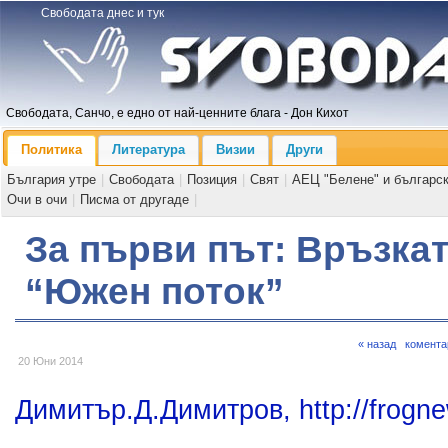
Свободата днес и тук
Свободата, Санчо, е едно от най-ценните блага - Дон Кихот
Политика
Литература
Визии
Други
България утре
|
Свободата
|
Позиция
|
Свят
|
АЕЦ "Белене" и българс
Очи в очи
|
Писма от другаде
|
За първи път: Връзкат
“Южен поток”
« назад
комента
20 Юни 2014
Димитър.Д.Димитров, http://frogn