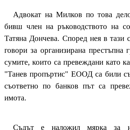
Адвокат на Милков по това дел
бивш член на ръководството на со
Татяна Дончева. Според нея в тази 
говори за организирана престъпна 
сумите, които са превеждани като к
"Танев пропъртис" ЕООД са били съ
съответно по банков път са прев
имота.
Съдът е наложил мярка за н