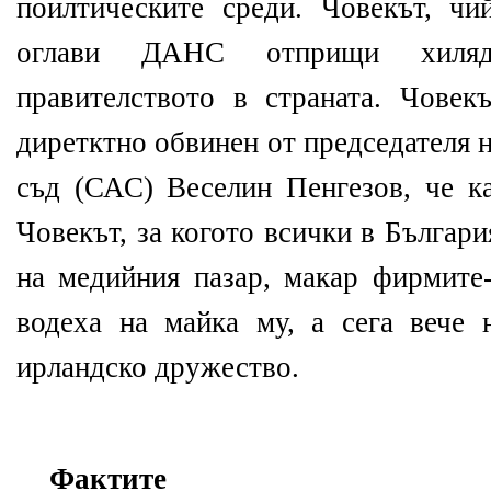
поилтическите среди. Човекът, ч
оглави ДАНС отприщи хиляд
правителството в страната. Човек
диретктно обвинен от председателя 
съд (САС) Веселин Пенгезов, че ка
Човекът, за когото всички в Българи
на медийния пазар, макар фирмите-
водеха на майка му, а сега вече 
ирландско дружество.
Фактите