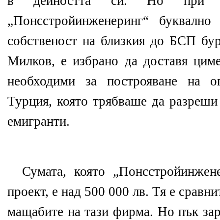
в дейността си. Но при но
„Понсстройинженеринг“ буквално 
собственост на близкия до БСП бу
Милков, е избрано да доставя циме
необходими за построяване на о
Турция, която трябваше да разреши
емигранти.
Сумата, която „Понсстройинжен
проект, е над 500 000 лв. Тя е сравн
мащабите на тази фирма. Но пък зар