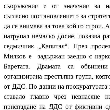
съоръжение е от значение за на
съгласно постановлението за страте
да се внимава за това кой го строи. 
натрупал немалко досие, показва ра
седмичник „Капитал“. През прол
Милков е задържан заедно с нарк
Баретата. Двамата са обвинен
организирана престъпна група, която
от ДДС. По данни на прокуратурата 
ставало главно чрез невнасяне н
приспадане на ДДС от фиктивни с