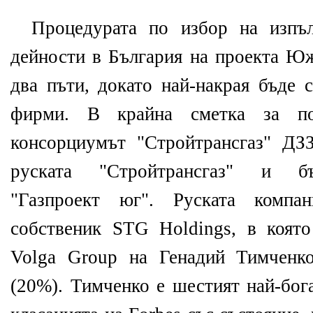
Процедурата по избор на изпъл
дейности в България на проекта Юж
два пъти, докато най-накрая бъде 
фирми. В крайна сметка за по
консорциумът "Стройтрансгаз" ДЗ
руската "Стройтрансгаз" и бъ
"Газпроект юг". Руската комп
собственик STG Holdings, в коят
Volga Group на Генадий Тимченк
(20%). Тимченко е шестият най-бог