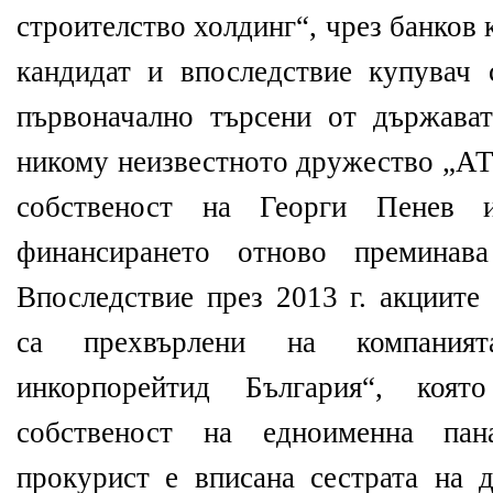
строителство холдинг“, чрез банков 
кандидат и впоследствие купувач
първоначално търсени от държават
никому неизвестното дружество „АТ
собственост на Георги Пенев 
финансирането отново преминава
Впоследствие през 2013 г. акциите
са прехвърлени на компаният
инкорпорейтид България“, коя
собственост на едноименна па
прокурист е вписана сестрата на