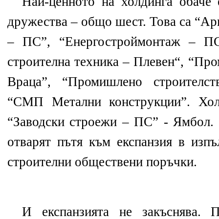
Най-ценното на холдинга обаче
дружества – общо шест. Това са “Ар
– ПС”, “Енергостроймонтаж – ПС
строителна техника – Плевен“, “Пр
Враца”, “Промишлено строителс
“СМП Метални конструкции”. Хол
“Заводски строежи – ПС” - Ямбол. 
отварят пътя към експанзия в изпъ
строителни обществени поръчки.
И експанзията не закъснява. 