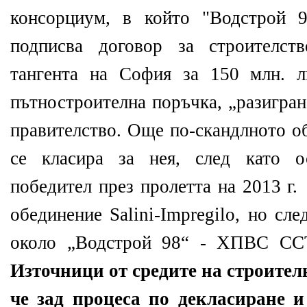
консорциум, в който "Водстрой 9
подписва договор за строителств
тангента на София за 150 млн. л
пътностроителна поръчка, „разигран
правителство. Още по-скандлното об
се класира за нея, след като о
победител през пролетта на 2013 г.
обединение Salini-Impregilo, но сл
около „Водстрой 98“ - ХПВС ССТ
Източници от средите на строител
че зад процеса по декласиране и