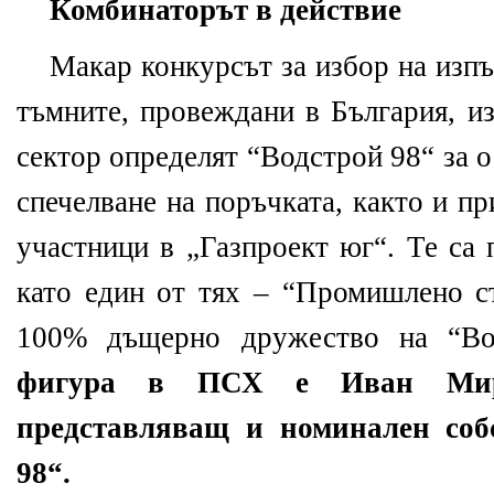
Комбинаторът в действие
Макар конкурсът за избор на изпъ
тъмните, провеждани в България, и
сектор определят “Водстрой 98“ за 
спечелване на поръчката, както и п
участници в „Газпроект юг“. Те са 
като един от тях – “Промишлено ст
100% дъщерно дружество на “В
фигура в ПСХ е Иван Мир
представляващ и номинален соб
98“.