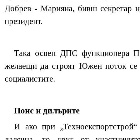
Добрев - Марияна, бивш секретар н
президент.
Така освен ДПС функционера Пе
желаещи да строят Южен поток се 
социалистите.
Понс и дилърите
И ако при „Техноекспортстрой“
далечна, то друг от участницит