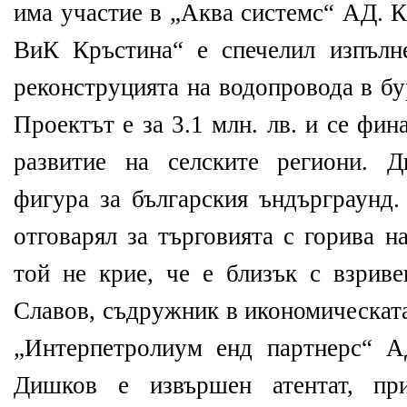
има участие в „Аква системс“ АД. 
ВиК Кръстина“ е спечелил изпълн
реконструцията на водопровода в бу
Проектът е за 3.1 млн. лв. и се фи
развитие на селските региони. 
фигура за българския ъндърграунд.
отговарял за търговията с горива 
той не крие, че е близък с взриве
Славов, съдружник в икономическат
„Интерпетролиум енд партнерс“ А
Дишков е извършен атентат, пр