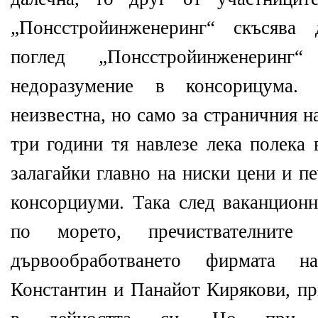
„Понсстройинженеринг“ скъсява 
поглед „Понсстройинженеринг
недоразумение в консорицума.
неизвестна, но само за страничния 
три години тя навлезе лека полека 
залагайки главно на ниски цени и п
консорциуми. Така след ваканционн
по морето, пречиствателните
дървообработването фирмата
Константин и Панайот Кирякови, пр