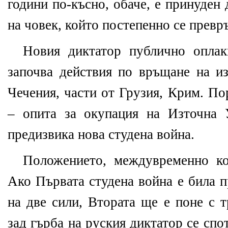
години по-късно, обаче, е принуден 
на човек, който постепенно се превр
Новия диктатор публично опла
започва действия по връщане на из
Чечения, части от Грузия, Крим. По
– опита за окупация на Източна 
предизвика нова студена война.
Положението, междувременно ко
Ако Първата студена война е била 
на две сили, Втората ще е поне с 
зад гърба на руския диктатор се спо