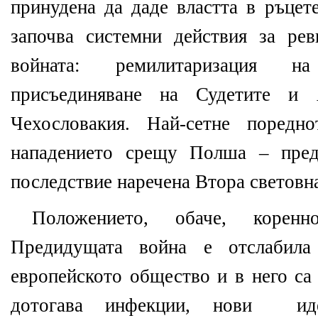
принудена да даде властта в ръцет
започва системни действия за рев
войната: ремилитаризация на
присъединяване на Судетите и 
Чехословакия. Най-сетне поредн
нападението срещу Полша – пред
последствие наречена Втора световн
Положението, обаче, корен
Предидущата война е отслабила
европейското общество и в него са 
дотогава инфекции, нови идео