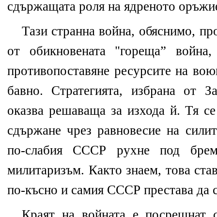
сдържащата роля на ядреното оръжи
Тази странна война, обяснимо, пр
от обикновената "гореща” война
противопоставяне ресурсите на вою
бавно. Стратегията, избрана от З
оказва решаваща за изхода й. Тя се
сдържане чрез равновесие на силит
по-слабия СССР рухне под брем
милитаризъм. Както знаем, това ста
по-късно и самия СССР престава да 
Краят на войната е посрещнат с