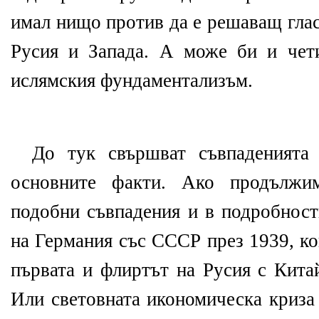
имал нищо против да е решаващ гла
Русия и Запада. А може би и чет
ислямския фундаментализъм.
До тук свършват съвпаденията 
основните факти. Ако продълж
подобни съвпадения и в подробност
на Германия със СССР през 1939, ко
първата и флиртът на Русия с Кита
Или световната икономическа криза 