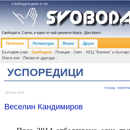
Свободата днес и тук
Свободата, Санчо, е едно от най-ценните блага - Дон Кихот
Политика
Литература
Визии
Други
България утре
|
Свободата
|
Позиция
|
Свят
|
АЕЦ "Белене" и българс
Очи в очи
|
Писма от другаде
|
УСПОРЕДИЦИ
« назад
комента
25 Юни 2014
Веселин Кандимиров