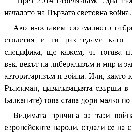
През 2014 отбелязваме една тъ
началото на Първата световна война.
Ако изостав
и
м формалното отбро
столет
и
я и ги разгледаме като п
специфика, ще кажем, че тогава п
век, векът на либерализъм и мир и за
авторитаризъм и войни.
Или, както 
Рънсиман, цивилизацията свърши в
Балканите
)
това става дори малко по-
Видимата причина за тази войн
европейските народи, отдали се на 