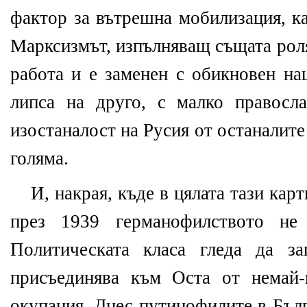
фактор за вътрешна мобилизация, к
Марксизмът, изпълняващ същата рол
работа и е заменен с обикновен на
липса на друго, с малко правосл
изостаналост на Русия от останалите
голяма.
И, накрая, къде в цялата тази кар
през 1939 германофилството не 
Политическата класа гледа да за
присъединява към Оста от немай-
окупация. Днес путинофилите в Бълг