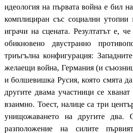
идеология на първата война е бил н
комплициран със социални утопии 
играчи на сцената. Резултатът е, ч
обикновено двустранно противоп
триъгълна конфигурация: Западните
желаещи война, Германия (и съюзниц
и болшевишка Русия, която смята да
другите двама участници се хванат
взаимно. Тоест, налице са три центъ
унищожаването на другите два. 
разположение на силите първия