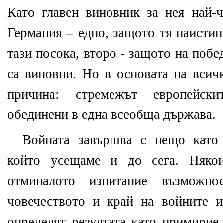
Като главен виновник за нея най-
Германия – едно
,
защото тя наистин
тази посока, второ - защото на побе
са виновни. Но в основата на всич
причина: стремежът европейск
обединени в една всеобща държава.
Войната завършва с нещо като 
който усещаме и до сега. Няко
отминалото изпитание възможн
човечеството и край на войните 
определят резултата като примирие