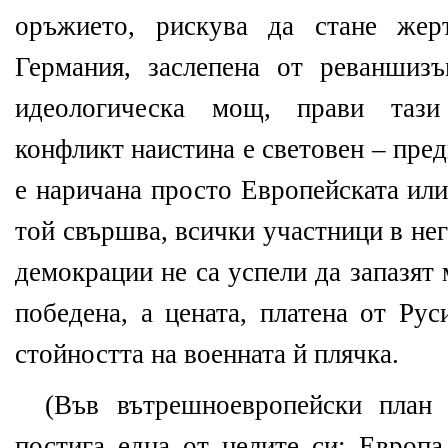
оръжието, рискува да стане жер
Германия, заслепена от реваншиз
идеологическа мощ, прави тази
конфликт наистина е световен – пре
е наричана просто Европейската или
той свършва, всички участници в не
демокрации не са успели да запазят
победена, а цената, платена от Рус
стойността на военната й плячка.
(Във вътрешноевропейски план 
постига една от целите си: Европа