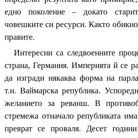
едно поколение – докато
стари
човешките си ресурси. Както обикнов
правите.
Интересни са следвоенните проце
страна, Германия.
Империята й се ра
да изгради някаква форма на парл
т.н. Ваймарска република. Успоред
желанието за реванш. В противо
стремежа отначало републиката има
преврат се проваля. Десет години