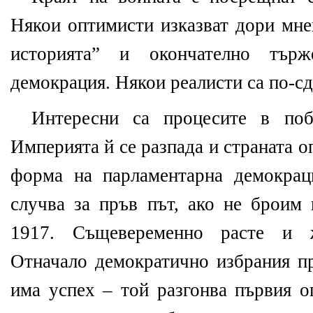
Някои оптимисти изказват дори мнен
историята” и окончателно търж
демокрация. Някои реалисти са по-с
Интересни са процесите в побе
Империята й се разпада и страната о
форма на парламентарна демокрац
случва за пръв път, ако не броим
1917. Същевеременно расте и 
Отначало демократично избрания пр
има успех – той разгонва първия о