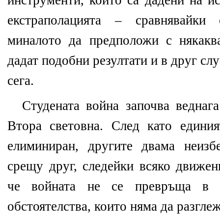
инструменти, които са дадени на ис
екстраполацията – сравнявайки
миналото да предположи с някакв
дадат подобни резултати и в друг сл
сега.
Студената война започва веднага
Втора световна. След като едини
елиминиран, другите двама неиз
срещу друг, следейки всяко движен
че войната не се превръща в 
обстоятелства, които няма да разгл