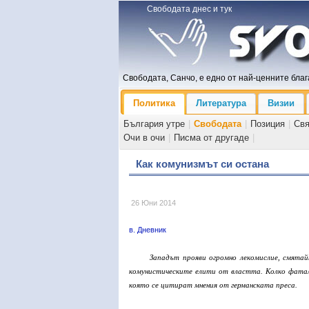
Свободата днес и тук
Свободата, Санчо, е едно от най-ценните блага
Политика
Литература
Визии
България утре
|
Свободата
|
Позиция
|
Св
Очи в очи
|
Писма от другаде
|
Как комунизмът си остана
26 Юни 2014
в. Дневник
Западът прояви огромно лекомислие, смятай
комунистическите елити от властта. Колко фаталн
която се цитират мнения от германската преса.