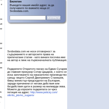
Бюлетин
 е
Въведете вашия имейл адрес за да
получавате по-важните неща от
Svobodata.com.
ха
ъв
че
пи
ие
Svobodata.com не носи отговорност за
съдържанието и авторските права на
препечатани статии - като винаги посочва име
на автор и линк на първоначалната публикация.
ки
ин
Подкрепете Откритото писмо на Едвин Сугарев
до главния прокурор Сотир Цацаров, с което се
иска започването на наказателно производство
срещу лицето Сергей Дмитриевич Станишев,
бивш министър-председател на България,
заради причинени от негови действия или
бездействия щети в размер на милиарди лева.
Можете да изразите подкрепата си чрез
и.
петиция на адрес:
http://www.peticiq.com/
otkrito_pismo_sugarev
я,
.