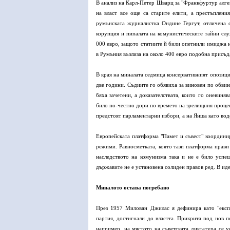
В анализ на Карл-Петер Шварц за "Франкфуртур алге
на власт все още са старите елити, а престъплени
румънската журналистка Ондине Гергут, отличена о
корупция и пипалата на комунистическите тайни слу
000 евро, защото статиите й били опетнили имиджа н
в Румъния възлиза на около 400 евро подобна присъд
В края на миналата седмица консервативният опозици
две години. Съдиите го обявиха за виновен по обвин
бяха зачетени, а доказателствата, които го оневиня
било по-честно дори по времето на зрелищния проце
предстоят парламентарни избори, а на Янша като вод
Европейската платформа "Памет и съвест" координир
режими. Равносметката, която тази платформа прави
наследството на комунизма така и не е било успе
държавите не е установена солиден правов ред. В идео
Миналото остава погребано
През 1957 Милован Джилас я дефинира като "експл
партия, достигнали до властта. Прикрита под нов п
например, на мястото на съветската диктатура се у