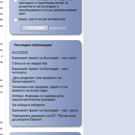
па
президент и притежава визия за
развитието на България и
на
приобщаването й към цивилизования
та
свят
нещо, което не ме интересува
00
та
резултати
от
Последни публикации
не
01/11/2016
 е
Банковият фалит на България - част пета
ия
Сблъсък на лидерства
Банковият фалит на България - част
четвърта
„Ден разделен“ или провалът на
те
балансирането
па
Ченалова към Цацаров: Царят е гол,
времето на всеки идва
от
Избори: Формира се широка анти
евроатлантическа коалиция
За избора в изборите
Банковият фалит на България - част трета
Официален документ на ЕП: "Русия иска
да разцепи Европа"
та
я,
на