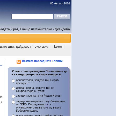
06 Август 2026
бодата, брат, е нещо изключително - Джендема
шите дни: дайджест
|
Блогария
|
Памет
|
Вземете последните новини
Отказът на президента Плевнелиев да
се кандидатира за втори мнадат е:
основателен, защото той е слаб
президент
добра новина, защото той ни
конфронтира с Русия
заради изцепката на Радан Кънев
ат
заради многократното му бламиране
,
в
от ГЕРБ. Последният път -
отхвърлянето на ветото му върху
Изборния кодекс
лоша новина, защото той е достоен