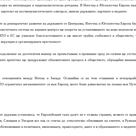
мощта на антизападна и националистическа реторика. В Източна и Югоизточна Европа пък
а картелът на посткомунистическите олигарси, завзели държавите, партиите и медиите.
ите за демократично развитие на държавите от Централна, Източна и Югоизточна Европа бя
алистичната система на взаимен контрол ще попречи на установяването на нови монополи в
НАТО и ЕС ще умножат благосъстоянието и ще внесат трайна стабилност в обществото; 
 корупция и организираната престъпност.
продължение на десетилетия маниер на премълчаване и превиване пред по-силния ще отстъ
диите критично ще придружават обновителните процеси в обществото, обръщайки вниман
а отношенията между Изтока и Запада. Осланяйки се на тези очаквания и игнорирай
АТО ограничиха ангажиментите си към Европа, което беше равнозначно на покана към Пут
 държави установиха, че Европейският съюз далеч не е толкова страшен, колкото се прав
я, Словакия и Унгария все пак се стигна до относително обновяване на елитите, в Румъни
безпокоявани в политиката, икономиката, правосъдието, както и в образованието и медиите