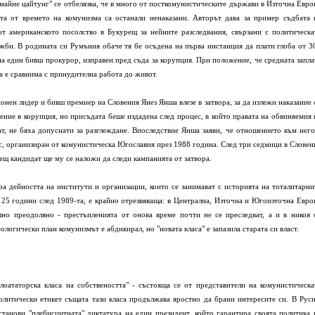
майне цайтунг" се отбелязва, че в много от посткомунистическите държави в Източна Евро
ята от времето на комунизма са останали ненаказани. Авторът дава за пример съдбата 
т американското посолство в Букурещ за нейните разследвания, свързани с политическа
жби. В родината си Румъния обаче тя бе осъдена на първа инстанция да плати глоба от 3
а един бивш прокурор, изправен пред съда за корупция. При положение, че средната запла
а е сравнима с принудителна работа до живот.
онен лидер и бивш премиер на Словения Янез Янша влезе в затвора, за да излежи наказание 
ение в корупция, но присъдата беше издадена след процес, в който правата на обвиняемия 
ват, не бяха допуснати за разглеждане. Впоследствие Янша заяви, че отношението към него
с, организиран от комунистическа Югославия през 1988 година. След три седмици в Словен
ещ кандидат ще му се наложи да следи кампанията от затвора.
а дейността на институти и организации, които се занимават с историята на тоталитарни
 25 години след 1989-та, е крайно отрезвяваща: в Централна, Източна и Югоизточна Евро
шно преодоляно - престъпленията от онова време почти не се преследват, а и в никоя 
логически план комунизмът е абдикирал, но "новата класа" е запазила старата си власт.
оататорска класа на собствеността" - състояща се от представители на комунистическа
олитически етикет същата тази класа продължава яростно да брани интересите си. В Руси
станови "плебисцитната" диктатура на един президент, който гарантира своята политика 