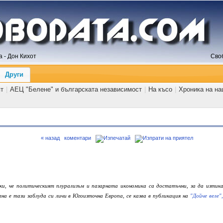
 - Дон Кихот
Сво
Други
ят
|
АЕЦ "Белене" и българската независимост
|
На късо
|
Хроника на на
« назад
коментари
ки, че политическият плурализъм и пазарната икономика са достатъчни, за да изтик
а е тази заблуда си личи в Югоизточна Европа, се казва в публикация на
"Дойче веле"