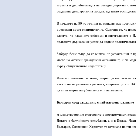
агресия и дестабилизация на съседни държави с по
създадена демократична фасада, зад която господств
В началото на 90-те години на миналия век прогноз
оценявани доста оптимистично. Смяташе се, че плур
властта; че пазарните реформи и интеграцията в 
правовата държава ще успее да надвие политическата
Заблуда беше също да се очаква, че усвояваният в 
място на активен граждански ангажимент, и че ме
върху обществените недостатъци.
Имаше очаквания за ново, мирно установяване н
негативните развития в региона, американците и Н
да си възвърне изгубените сфери на влияние.
България сред държавите с най-влошено развитие
А междувременно олигарсите в посткомунистическите
Докато в балтийските републики, а и в Полша, Чехи
България, Словения и Хърватия те останаха почти нео