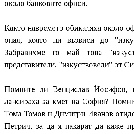
около банковите офиси.
Както навремето обикаляха около оф
оная, която ни възвиси до "изку
Забравихме го май това "изкус
представители, "изкуствоведи" от Си
Помните ли Венцислав Йосифов, 
лансираха за кмет на София? Помни
Тома Томов и Димитри Иванов отидо
Петрич, за да я накарат да каже п