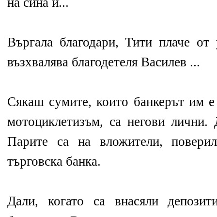
на сина й...
Въргала благодари, Тити плаче от
възхвалява благодетеля Василев ...
Сякаш сумите, които банкерът им е 
мотоциклетизъм, са негови лични. Д
Парите са на вложители, повери
търговска банка.
Дали, когато са внасяли депозит