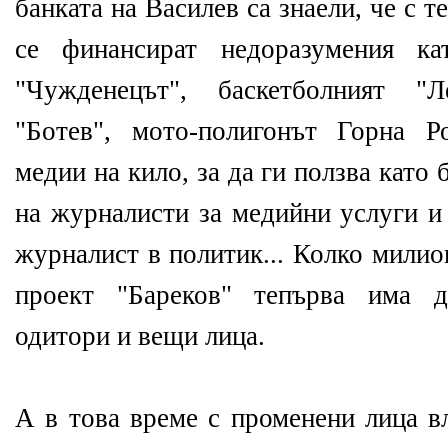
банката на Василев са знаели, че с т
се финансират недоразумения ка
"Чужденецът", баскетболният "
"Ботев", мото-полигонът Горна Р
медии на кило, за да ги ползва кат
на журналисти за медийни услуги и
журналист в политик... Колко милио
проект "Бареков" тепърва има д
одитори и вещи лица.
А в това време с променени лица в