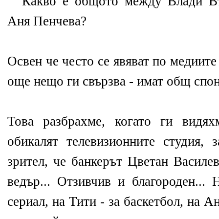
Какво е общото между Влади Въ
Аня Пенчева?
Освен че често се явяват по медиите 
още нещо ги свързва - имат общ спо
Това разбрахме, когато ги видя
обикалят телевизионните студия, 
зрител, че банкерът Цветан Василе
ведър... Отзивчив и благороден...
сериал, на Тити - за баскетбол, на А