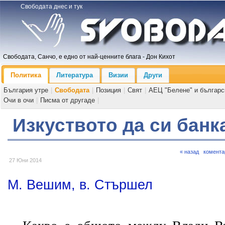
Свободата днес и тук
Свободата, Санчо, е едно от най-ценните блага - Дон Кихот
Политика
Литература
Визии
Други
България утре
|
Свободата
|
Позиция
|
Свят
|
АЕЦ "Белене" и българс
Очи в очи
|
Писма от другаде
|
Изкуството да си банк
« назад
комента
27 Юни 2014
М. Вешим, в. Стършел