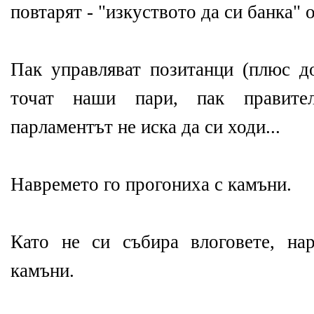
повтарят - "изкуството да си банка" 
Пак управляват позитанци (плюс до
точат наши пари, пак правите
парламентът не иска да си ходи...
Навремето го прогониха с камъни.
Като не си събира влоговете, на
камъни.