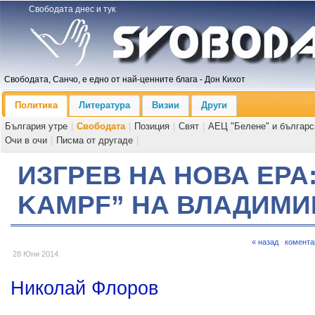
Свободата днес и тук
Свободата, Санчо, е едно от най-ценните блага - Дон Кихот
Политика
Литература
Визии
Други
България утре
|
Свободата
|
Позиция
|
Свят
|
АЕЦ "Белене" и българс
Очи в очи
|
Писма от другаде
|
ИЗГРЕВ НА НОВА ЕРА:
KAMPF” НА ВЛАДИМИ
« назад
комента
28 Юни 2014
Николай Флоров