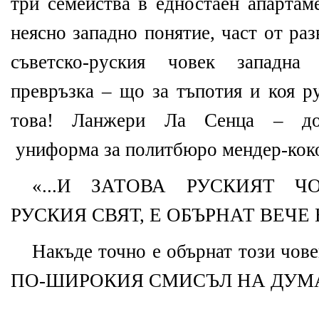
три семейства в едностаен апартам
неясно западно понятие, част от ра
съветско-руския човек западна 
превръзка – що за тъпотия и коя р
това! Ланжери Ла Сенца – дос
униформа за политбюро мендер-кок
«...И ЗАТОВА РУСКИЯТ Ч
РУСКИЯ СВЯТ, Е ОБЪРНАТ ВЕЧЕ 
Накъде точно е обърнат този чо
ПО-ШИРОКИЯ СМИСЪЛ НА ДУМ