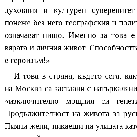
духовния и културен суверенитет
понеже без него географския и поли
означават нищо. Именно за това е
вярата и личния живот. Способностт
е героизъм!»
И това в страна, където сега, ка
на Москва са застлани с натъркалян
«изключително мощния си генет
Продължителност на живота за рус
Пияни жени, пикаещи на улицата кат