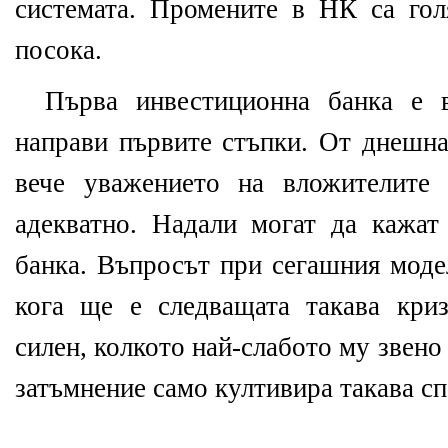
системата. Промените в НК са гол
посока.
Първа инвестиционна банка е 
направи първите стъпки. От днешна
вече уважението на вложителите 
адекватно. Надали могат да кажат
банка. Въпросът при сегашния модел
кога ще е следващата такава кри
силен, колкото най-слабото му звен
затъмнение само култивира такава сп