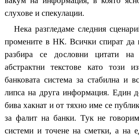
вакум на информация, в която ясн
слухове и спекулации.
Нека разгледаме следния сценари
промените в НК. Всички спират да 
разбира се дословни цитати на 
абстрактни текстове като този и
банковата система за стабилна и в
липса на друга информация. Един д
бива хакнат и от тяхно име се публ
за фалит на банки. Тук не говорим
системи и точене на сметки, а на 