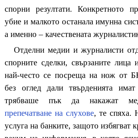
спорни резултати. Конкретното п
убие и малкото останала имунна сис
а именно – качествената журналисти
Отделни медии и журналисти отд
спорните сделки, свързаните лица 
най-често се посреща на нож от Б
без оглед дали твърденията имат
трябваше пък да накажат 
препечатване на слухове
, те спяха. 
услуга на банките, защото избягват к