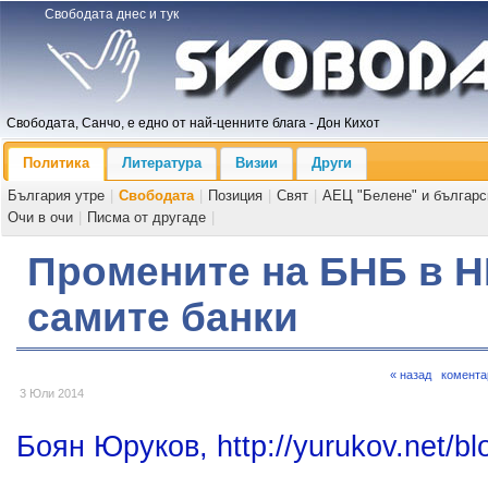
Свободата днес и тук
Свободата, Санчо, е едно от най-ценните блага - Дон Кихот
Политика
Литература
Визии
Други
България утре
|
Свободата
|
Позиция
|
Свят
|
АЕЦ "Белене" и българс
Очи в очи
|
Писма от другаде
|
Промените на БНБ в Н
самите банки
« назад
комента
3 Юли 2014
Боян Юруков, http://yurukov.net/bl