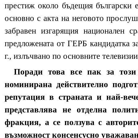
престиж около бъдещия български е
основно с акта на неговото прослу
забравен изгарящия национален с
предложената от ГЕРБ кандидатка з
г., излъчвано по основните телевизии
Поради това все пак за този
номинирана действително подгот
репутация в страната и най-веч
представлява не отделна поли
фракция, а се ползува с авторит
възможност консенсусно уважаван