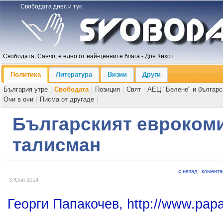
Свободата днес и тук
Свободата, Санчо, е едно от най-ценните блага - Дон Кихот
Политика
Литература
Визии
Други
България утре
|
Свободата
|
Позиция
|
Свят
|
АЕЦ "Белене" и българс
Очи в очи
|
Писма от другаде
|
Българският еврокоми
талисман
« назад
комента
3 Юли 2014
Георги Папакочев, http://www.pap