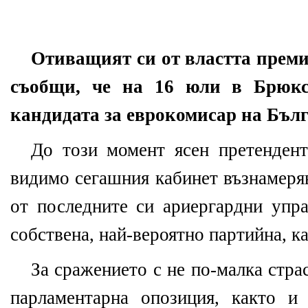
Отиващият си от властта прем
съобщи, че на 16 юли в Брюк
кандидата за еврокомисар на Бъл
До този момент ясен претендент
видимо сегашния кабинет възнамеряв
от последните си ариергардни упра
собствена, най-вероятно партийна, к
За сражението с не по-малка стра
парламентарна опозиция, както и