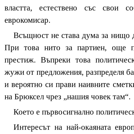
властта, естествено със свои с
еврокомисар.
Всъщност не става дума за нищо д
При това нито за партиен, още п
престиж. Въпреки това политичес
жужи от предложения, разпределя б
и вероятно си прави наивните смет
на Брюксел чрез „нашия човек там“.
Което е първосигнално политичес
Интересът на най-окаяната европ