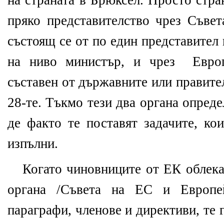
на страната в Брюксел. Просто стра
пряко представителство чрез Съвет
състоящ се от по един представител
на ниво министър, и чрез Европ
съставен от държавните или правите
28-те. Тъкмо тези два органа опред
де факто те поставят задачите, ко
изпълни.
Когато чиновниците от ЕК облека
органа /Съвета на ЕС и Европей
параграфи, членове и директиви, те