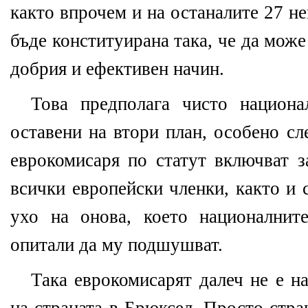
както впрочем и на останалите 27 н
бъде конституирана така, че да мож
добрия и ефективен начин.
Това предполага чисто национа
оставени на втори план, особено сл
еврокомисаря по статут включват з
всички европейски членки, както и 
ухо на онова, което националнит
опитали да му подшушват.
Така еврокомисарят далеч не е н