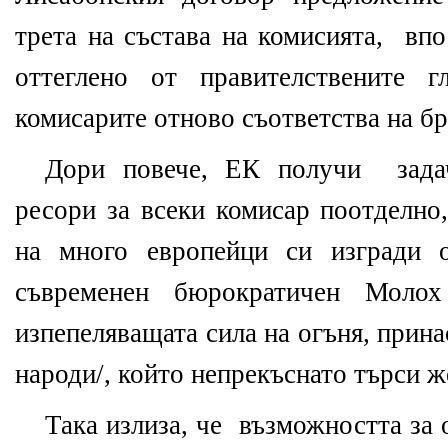
трета на състава на комисията, вп
оттеглено от правителствените 
комисарите отново съответства на бр
Дори повече, ЕК получи задач
ресори за всеки комисар поотделно,
на много европейци си изгради 
съвременен бюрократичен Моло
изпепеляващата сила на огъня, прина
народи/, който непрекъснато търси ж
Така излиза, че възможността за 