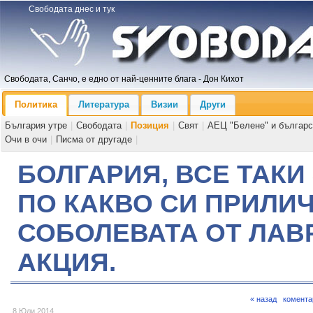
Свободата днес и тук
Свободата, Санчо, е едно от най-ценните блага - Дон Кихот
Политика
Литература
Визии
Други
България утре
|
Свободата
|
Позиция
|
Свят
|
АЕЦ "Белене" и българс
Очи в очи
|
Писма от другаде
|
БОЛГАРИЯ, ВСЕ ТАКИ
ПО КАКВО СИ ПРИЛИ
СОБОЛЕВАТА ОТ ЛАВ
АКЦИЯ.
« назад
комента
8 Юли 2014