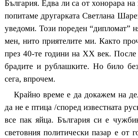
България. Едва ли са от хонорара на 
попитаме другарката Светлана Шаре
уведоми. Този пореден “дипломат” н
мен, нито приятелите ми. Както про
през 40-те години на ХХ век. После
брадите и рублашките. Но било без
сега, впрочем.
Крайно време е да докажем на де
да не е птица /според известната рус
все пак яйца. България си е чужби
световния политически пазар е от г