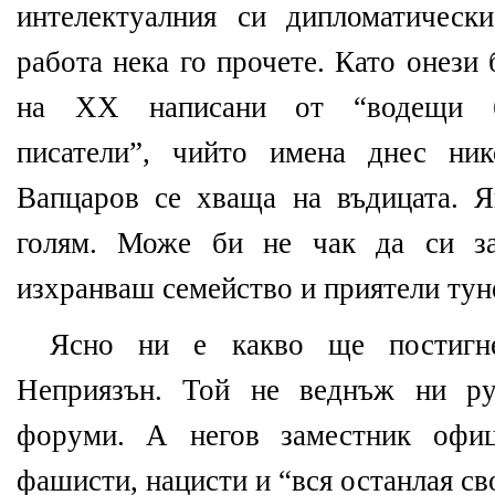
интелектуалния си дипломатическ
работа нека го прочете. Като онези
на ХХ написани от “водещи бъ
писатели”, чийто имена днес ни
Вапцаров се хваща на въдицата. 
голям. Може би не чак да си з
изхранваш семейство и приятели туне
Ясно ни е какво ще постигн
Неприязън. Той не веднъж ни ру
форуми. А негов заместник офиц
фашисти, нацисти и “вся останлая св