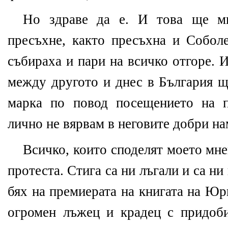
Но здраве да е. И това ще м
пресъхне, както пресъхна и Соболе
събираха и пари на всичко отгоре. 
между другото и днес в България щ
марка по повод посещението на 
лично не вярвам в неговите добри на
Всичко, които споделят моето мне
протеста. Стига са ни лъгали и са ни
бях на премиерата на книгата на Юр
огромен лъжец и крадец с придоб