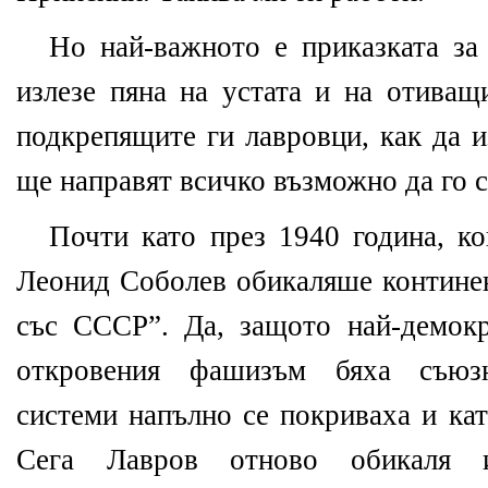
Но най-важното е приказката з
излезе пяна на устата и на отиващ
подкрепящите ги лавровци, как да 
ще направят всичко възможно да го с
Почти като през 1940 година, ко
Леонид Соболев обикаляше контине
със СССР”. Да, защото най-демокр
откровения фашизъм бяха съюз
системи напълно се покриваха и кат
Сега Лавров отново обикал