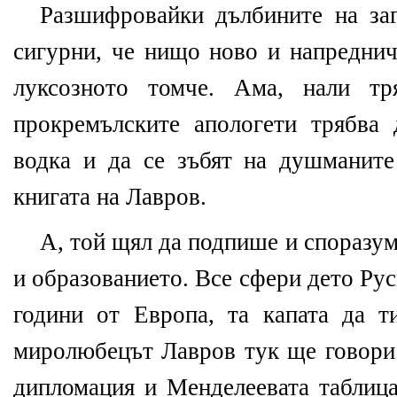
Разшифровайки дълбините на за
сигурни, че нищо ново и напреднич
луксозното томче. Ама, нали т
прокремълските апологети трябва
водка и да се зъбят на душманите
книгата на Лавров.
А, той щял да подпише и споразум
и образованието. Все сфери дето Рус
години от Европа, та капата да 
миролюбецът Лавров тук ще говори 
дипломация и Менделеевата таблица