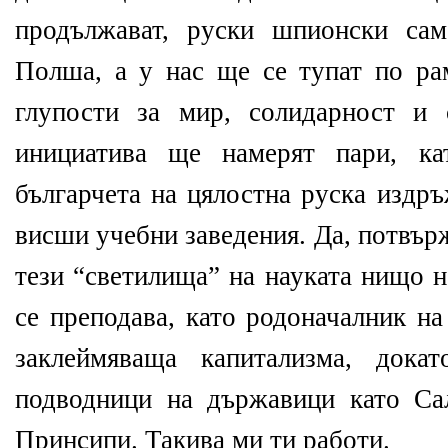
продължават, руски шпионски са
Полша, а у нас ще се тупат по ра
глупости за мир, солидарност и 
инициатива ще намерят пари, ка
българчета на цялостна руска издр
висши учебни заведения. Да, потвър
тези “светилища” на науката нищо н
се преподава, като родоначалник на
заклеймяваща капитализма, докат
подводници на държавици като Са
Принсипи. Такива ми ти работи.