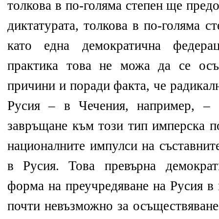
толкова в по-голяма степен ще пред
диктатурата, толкова в по-голяма с
като една демократична федера
практика това не можа да се ос
причини и поради факта, че радикал
Русия – в Чечения, например, – 
завръщане към този тип имперска п
националните импулси на съставнит
в Русия. Това превърна демократ
форма на преучредяване на Русия в
почти невъзможно за осъществяване.