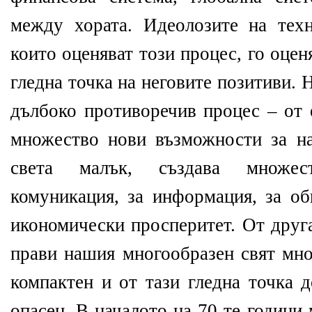
между хората. Идеолозите на тех
които оценяват този процес, го оце
гледна точка на неговите позитиви. 
дълбоко противоречив процес – от 
множество нови възможности за на
света малък, създава множес
комуникация, за информация, за об
икономически просперитет. От друга
прави нашия многообразен свят мно
компактен и от тази гледна точка 
опасен. В началото на 70-те годин