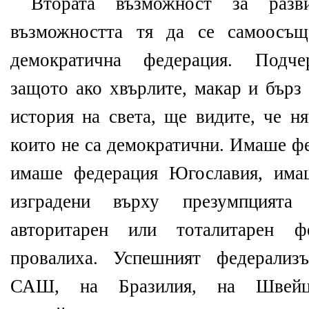
Втората възможност за раз
възможността тя да се самоосъщ
демократична федерация. Подч
защото ако хвърлите, макар и бърз
история на света, ще видите, че н
които не са демократични. Имаше ф
имаше федерация Югославия, има
изградени върху презумпцията
авторитарен или тоталитарен ф
провалиха. Успешният федерализ
САШ, на Бразилия, на Швейца