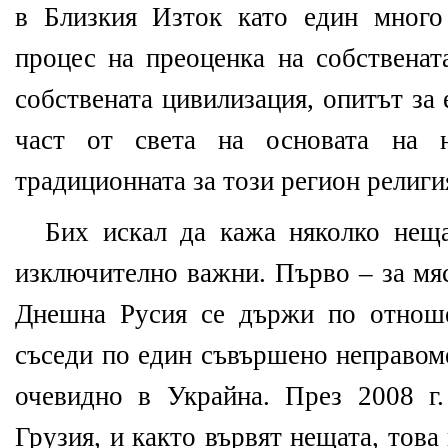
в Близкия Изток като един много
процес на преоценка на собственат
собствената цивилизация, опитът за
част от света на основата на н
традиционната за този регион религи
Бих искал да кажа няколко неща
изключително важни. Първо – за мяс
Днешна Русия се държи по отноше
съседи по един съвършено неправоме
очевидно в Украйна. През 2008 г
Грузия, и както вървят нещата, това