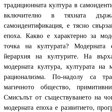
традиционната култура в самоидент
включително в тяхната държ
самоидентификация, е тясно свърза
епоха. Какво е характерно за мод
точка на културата? Модерната 
йерархия на културите. На върх
модерната култура, културата на
рационализма. По-надолу са тра
магичното общество, примитивн
Смисълът от съществуването на чо
модерната епоха е развитието, прог