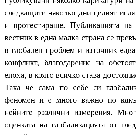
публикувани няколко карикатури на
следващите няколко дни целият исля
и протестираше. Публикацията на
вестник в една малка страна се прев
в глобален проблем и източник едв
конфликт, благодарение на обстоя
епоха, в която всичко става достояни
Така че сама по себе си глобали
феномен и е много важно по какъ
нейните различни измерения. Мно
оценката на глобализацията от гле