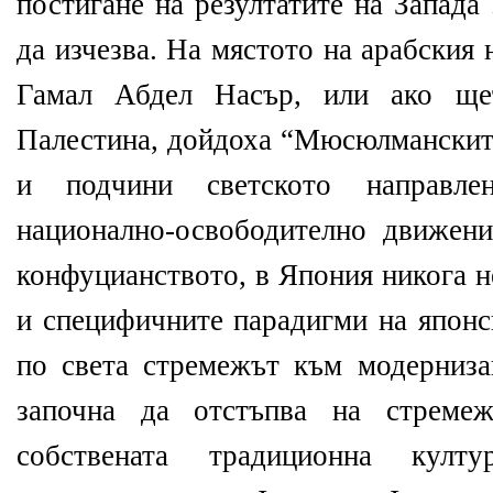
постигане на резултатите на Запада
да изчезва. На мястото на арабския
Гамал Абдел Насър, или ако щ
Палестина, дойдоха “Мюсюлманските
и подчини светското направле
национално-освободително движен
конфуцианството, в Япония никога 
и специфичните парадигми на японс
по света стремежът към модерниза
започна да отстъпва на стреме
собствената традиционна кул