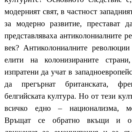
модерният свят, в частност западният
за модерно развитие, престават д
представляваха антиколониалните р
век? Антиколониалните революции
елити на колонизираните страни
изпратени да учат в западноевропей
да прегърнат британската, фре
белгийската култура. Но от тези ку
всичко едно – национализма, мо
Връщат се обратно вкъщи и ор