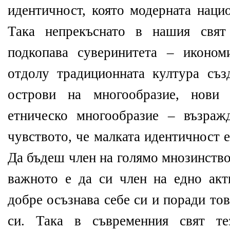
идентичност, която модерната наци
Така непрекъснато в нашия свят 
подкопава суверинитета – иконом
отдолу традиционната култура съз
острови на многообразие, нови 
етническо многообразие – възраж
чувството, че малката идентичност е
Да бъдеш член на голямо мнозинство
важното е да си член на едно акт
добре осъзнава себе си и поради то
си. Така в съвременния свят те