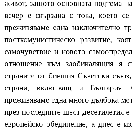
живот, защото основната подтема на
вечер е свързана с това, което се
преживяваме една изключително т
посткомунистическо развитие, коя
самочувствие и новото самоопредел
отношение към заобикалящия я с
страните от бившия Съветски съюз,
страни, включващ и България.
преживяваме една много дълбока мет
през последните шест десетилетия е
европейско обединение, а днес е и