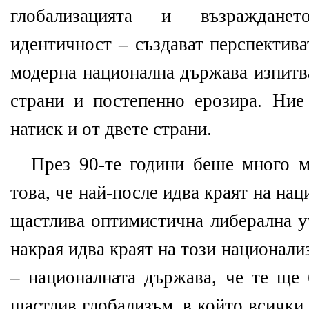
глобализацията и възраждане
идентичност – създават перспектива
модерна национална държава изпитв
страни и постепенно ерозира. Ние
натиск и от двете страни.
През 90-те години беше много м
това, че най-после идва краят на на
щастлива оптимистична либерална у
накрая идва краят на този национали
– националната държава, че те ще 
щастлив глобализъм, в който всички