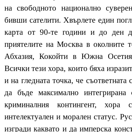
на свободното национално сувере
бивши сателити. Хвърлете един погл
карта от 90-те години и до ден 
приятелите на Москва в околните 
Абхазия, Кокойти в Южна Осетия
Всички тези хора, които бяха изрази
и на гледната точка, че съответната 
да бъде максимално интегрирана 
криминалния контингент, хора 
интелектуален и морален статус. Ру
изгради каквато и да имперска конс