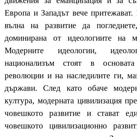
движения за еманципация и за съ
Европа и Западът вече притежават.
вълна на развитие да погледнет
доминирана от идеологиите на м
Модерните идеологии, идеол
национализъм стоят в основата
революции и на наследилите ги, ма
държави. След като обаче модер
култура, модерната цивилизация пре
човешкото развитие и стават ед
човешкото цивилизационно разви