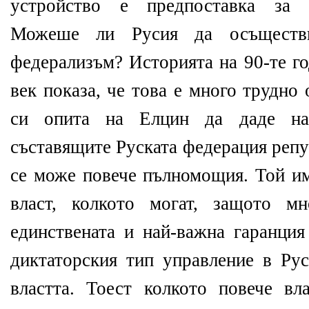
устройство е предпоставка за 
Можеше ли Русия да осъществи
федерализъм? Историята на 90-те г
век показа, че това е много трудн
си опита на Елцин да даде на
съставящите Руската федерация репу
се може повече пълномощия. Той им
власт, колкото могат, защото м
единствената и най-важна гаранция
диктаторския тип управление в Рус
властта. Тоест колкото повече вл