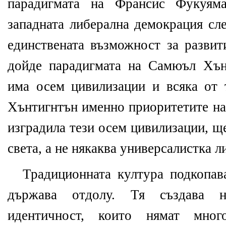
парадигмата на Франсис Фукуяма
западната либерална демокрация сл
единствената възможност за развит
дойде парадигмата на Самюъл Хън
има осем цивилизации и всяка от 
Хънтигнтън именно приоритетите на
изградила тези осем цивилизации, щ
света, а не някаква универсалистка 
Традиционната култура подкопав
държава отдолу. Тя създава н
идентичност, които нямат мн