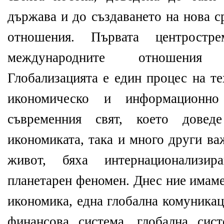
държава и до създаването на нова 
отношения. Първата центростр
международните отношения 
Глобализацията е един процес на т
икономическо и информационно
съвременния свят, което дове
икономиката, така и много други в
живот, бяха интернационализи
планетарен феномен. Днес ние имаме
икономика, една глобална комуникац
финансова система, глобална сис