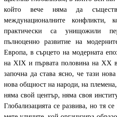
който вече няма да съществ
междунационалните конфликти, 
практически са унищожили пе
пълноценно развитие на модернит
Европа, в сърцето на модерната епо
на XIX и първата половина на XX в
започна да става ясно, че тази нов
нова общност на народи, на племена, 
няма свой център, няма своя инстит
Глобализацията се развива, но тя се 
мете улиците, кой организира образ