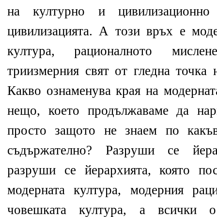
на културно и цивилизационн
цивилизацията. А този връх е моде
култура, рационалното мислен
триизмерния свят от гледна точка 
Какво ознаменува края на модернат
нещо, което продължаваме да нар
просто защото не знаем по какъ
съдържателно? Разруши се йера
разруши се йерархията, която по
модерната култура, модерния рац
човешката култура, а всички о