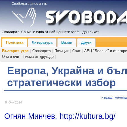
Свободата днес и тук
Свободата, Санчо, е едно от най-ценните блага - Дон Кихот
Политика
Литература
Визии
Други
България утре
|
Свободата
|
Позиция
|
Свят
|
АЕЦ "Белене" и българс
Очи в очи
|
Писма от другаде
|
Европа, Украйна и бъ
стратегически избор
« назад
комента
8 Юли 2014
Огнян Минчев, http://kultura.bg/