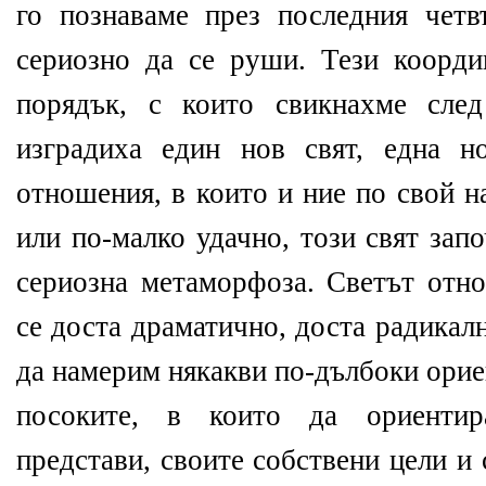
го познаваме през последния четв
сериозно да се руши. Тези коорд
порядък, с които свикнахме след
изградиха един нов свят, една н
отношения, в които и ние по свой н
или по-малко удачно, този свят зап
сериозна метаморфоза. Светът отно
се доста драматично, доста радикал
да намерим някакви по-дълбоки орие
посоките, в които да ориентир
представи, своите собствени цели и