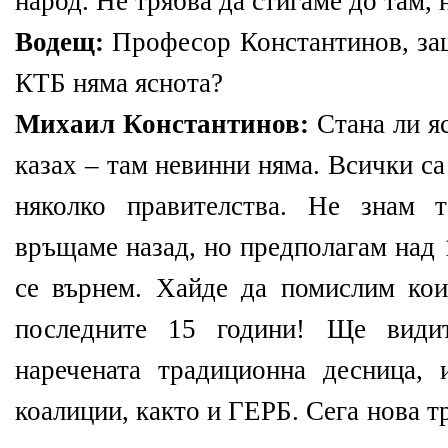
народ. Не трябва да стигаме до там, 
Водещ:
Професор Константинов, защ
КТБ няма яснота?
Михаил Константинов:
Стана ли я
казах – там невинни няма. Всички с
няколко правителства. Не знам 
връщаме назад, но предполагам над 
се върнем. Хайде да помислим кои
последните 15 години! Ще види
наречената традиционна десница,
коалиции, както и ГЕРБ. Сега нова 