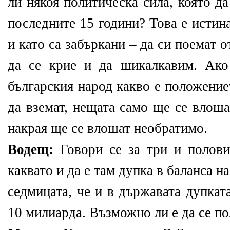
ли някоя политическа сила, която да
последните 15 години? Това е истин
и като са забъркани – да си поемат 
да се крие и да шикалкавим. Ако
българския народ какво е положение
да вземат, нещата само ще се влоша
накрая ще се влошат необратимо.
Водещ:
Говори се за три и полови
каквато и да е там дупка в баланса н
седмицата, че и в държавата дупкат
10 милиарда. Възможно ли е да се по