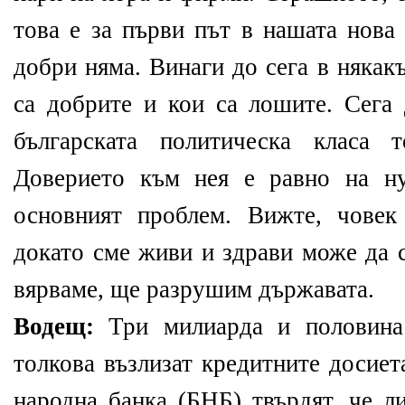
това е за първи път в нашата нова 
добри няма. Винаги до сега в някак
са добрите и кои са лошите. Сега
българската политическа класа 
Доверието към нея е равно на н
основният проблем. Вижте, човек
докато сме живи и здрави може да с
вярваме, ще разрушим държавата.
Водещ:
Три милиарда и половина
толкова възлизат кредитните досиет
народна банка (БНБ) твърдят, че л