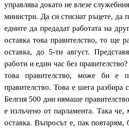
управлява докато не влезе служебния
министри. Да си стиснат ръцете, да 
едните да предадат работата на дру
оставка това правителство, то ще р
оставка, до 5-ти август. Представ
работи и един час без правителство?
това правителство, може би е п
правителство. Това е шега разбира 
Белгия 500 дни нямаше правителство
е излъчено от парламента. Така че,
оставка. Въпросът е, пак повтарям,