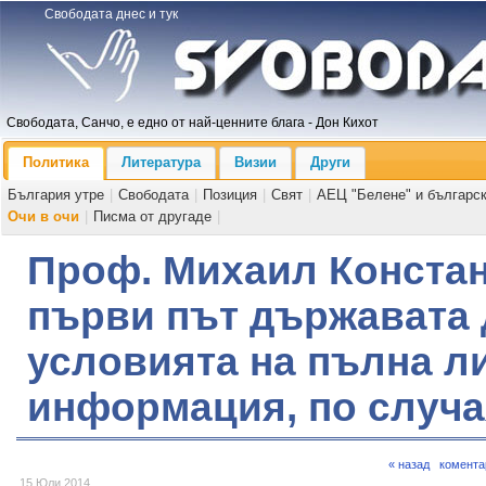
Свободата днес и тук
Свободата, Санчо, е едно от най-ценните блага - Дон Кихот
Политика
Литература
Визии
Други
България утре
|
Свободата
|
Позиция
|
Свят
|
АЕЦ "Белене" и българс
Очи в очи
|
Писма от другаде
|
Проф. Михаил Констан
първи път държавата 
условията на пълна л
информация, по случа
« назад
комента
15 Юли 2014