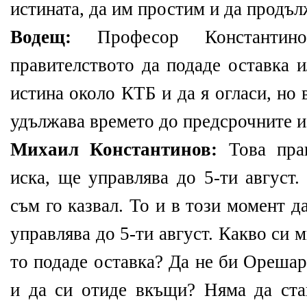
истината, да им простим и да продъл
Водещ:
Професор Константино
правителството да подаде оставка и
истина около КТБ и да я огласи, но в
удължава времето до предсрочните 
Михаил Константинов:
Това прав
иска, ще управлява до 5-ти август.
съм го казвал. То и в този момент д
управлява до 5-ти август. Какво си м
то подаде оставка? Да не би Орешар
и да си отиде вкъщи? Няма да ста