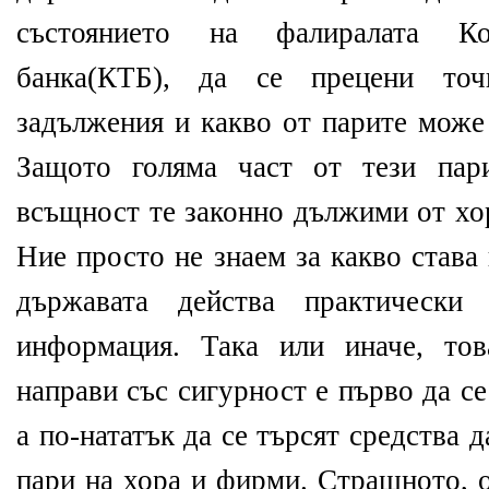
състоянието на фалиралата Ко
банка(КТБ), да се прецени то
задължения и какво от парите може 
Защото голяма част от тези пари
всъщност те законно дължими от хор
Ние просто не знаем за какво става
държавата действа практическ
информация. Така или иначе, тов
направи със сигурност е първо да се
а по-нататък да се търсят средства д
пари на хора и фирми. Страшното, о