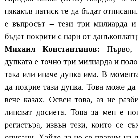
някакъв натиск те да бъдат отписани
е въпросът – тези три милиарда и
бъдат покрити с пари от данъкоплатц
Михаил Константинов:
Първо, 
дупката е точно три милиарда и пол
така или иначе дупка има. В момент
да покрие тази дупка. Това може да
вече казах. Освен това, аз не разб
липсват досиета. Това за мен е но
регистъра, извън тези, които се съ
описани. Хайде да не се правим на 