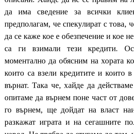
да има сведение за всички клие
предполагам, че спекулират с това, ч
да се каже кое е обезпечение и кое не
са ги взимали тези кредити. О
моментално да обясним на хората ко
които са взели кредитите и които в
върнат. Така че, хайде да действам
опитаме да върнем поне част от дов
го върнем, ще дойдат на власт н
разкажат играта и на сегашните по