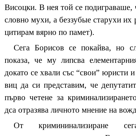
Висоцки. В нея той се подиграваше,
словно мухи, а беззубые старухи их 
цитирам вярно по памет).
Сега Борисов се покайва, но с
показа, че му липсва елементарни
докато се хвали със “свои” юристи и
виц да си представим, че депутатит
първо четене за криминализирането
дса отразява личното мнение на вожд
От кримининализиране се