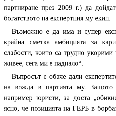
партниране през 2009 г.) да дойда
богатството на експертния му екип.
Възможно е да има и супер екс
крайна сметка амбицията за кар
слабости, които са трудно укорими
живее, сега ми е паднало“.
Въпросът е обаче дали експертит
на вожда в партията му. Защото 
например юристи, за доста „обик
ясно, че позицията на ГЕРБ в борба