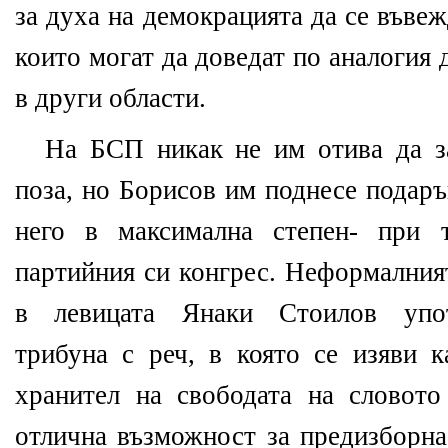
за духа на демокрацията да се въвеж
които могат да доведат по аналогия
в други области.
На БСП никак не им отива да з
поза, но Борисов им поднесе подаръ
него в максимална степен- при 
партийния си конгрес. Неформалния
в левицата Янаки Стоилов упот
трибуна с реч, в която се изяви к
хранител на свободата на словот
отлична възможност за предизборна