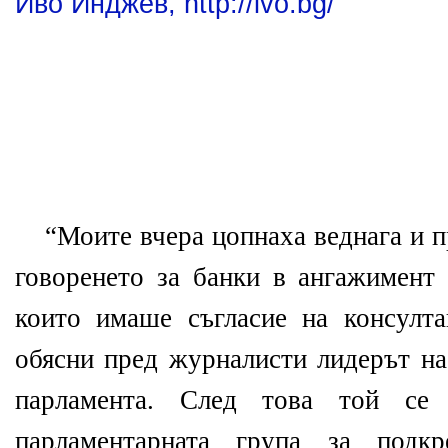
Иво Инджев, http://ivo.bg/
“Моите вчера цопнаха веднага и п
говоренето за банки в ангажимент 
които имаше съгласие на консулта
обясни пред журналисти лидерът н
парламента. След това той се
парламентарната група за подкр