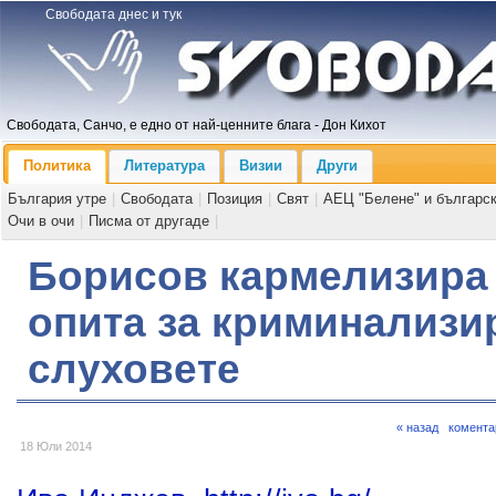
Свободата днес и тук
Свободата, Санчо, е едно от най-ценните блага - Дон Кихот
Политика
Литература
Визии
Други
България утре
|
Свободата
|
Позиция
|
Свят
|
АЕЦ "Белене" и българс
Очи в очи
|
Писма от другаде
|
Борисов кармелизира 
опита за криминализи
слуховете
« назад
комента
18 Юли 2014