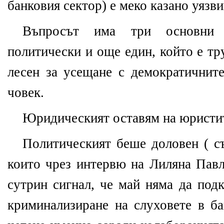
банковия сектор) е меко казано уязви
Въпросът има три основни а
политически и още един, който е тр
лесен за усещане с демократичните
човек.
Юридическият оставям на юристи
Политическият беше доловен ( съ
които чрез интервю на Лиляна Павл
сутрин сигнал, че май няма да подк
криминализиране на слуховете в ба