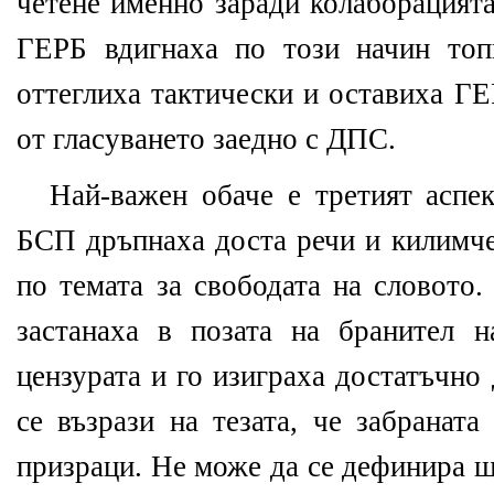
четене именно заради колаборацият
ГЕРБ вдигнаха по този начин топ
оттеглиха тактически и оставиха ГЕ
от гласуването заедно с ДПС.
Най-важен обаче е третият аспек
БСП дръпнаха доста речи и килимче
по темата за свободата на словото
застанаха в позата на бранител 
цензурата и го изиграха достатъчно
се възрази на тезата, че забраната
призраци. Не може да се дефинира щ