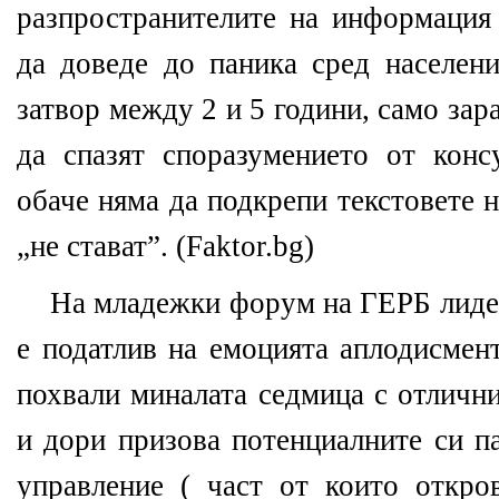
разпространителите на информация 
да доведе до паника сред населени
затвор между 2 и 5 години, само зара
да спазят споразумението от конс
обаче няма да подкрепи текстовете н
„не стават”. (Faktor.bg)
На младежки форум на ГЕРБ лидер
е податлив на емоцията аплодисмент
похвали миналата седмица с отлични
и дори призова потенциалните си п
управление ( част от които откро