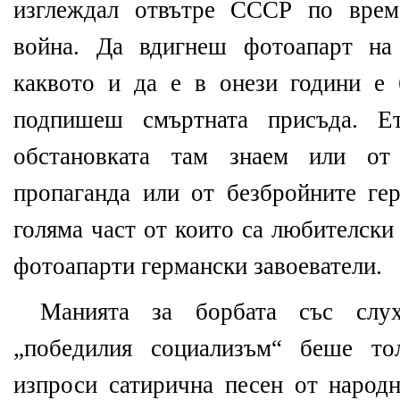
изглеждал отвътре СССР по врем
война. Да вдигнеш фотоапарт на
каквото и да е в онези години е
подпишеш смъртната присъда. 
обстановката там знаем или от 
пропаганда или от безбройните ге
голяма част от които са любителски
фотоапарти германски завоеватели.
Манията за борбата със слу
„победилия социализъм“ беше то
изпроси сатирична песен от наро