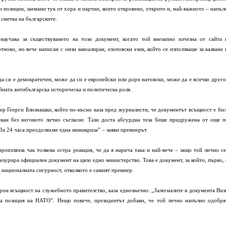
 позиции, заемани тук от хора и партии, които откровено, открито и, най-важното – напъл
 сметка на българските.
научава за съществуването на този документ, когато той внезапно изчезна от сайта 
ново, но вече написан с онзи завоалиран, езоповски език, който се използваше за казване 
да си е демократичен, може да си е европейски или дори натовски, може да е всичко друго
йната антибългарска историческа и политическа роля.
ер Георги Близнашки, който по-късно каза пред журналисти, че документът всъщност е бил
уван без неговото лично съгласие. Тази доста абсурдна теза беше придружена от още п
„За 24 часа преодоляхме една миникриза” – заяви премиерът.
произлязла чак толкова остра реакция, че да я нарича така и най-вече – защо той лично се
нзурира официален документ на цяло едно министерство. Това е документ, за който, първо, 
 националната сигурност, отколкото е самият премиер.
атрон всъщност на служебното правителство, каза еднозначно: „Залегналите в документа Виз
та позиция на НАТО”. Нещо повече, президентът добави, че той лично напълно одобря