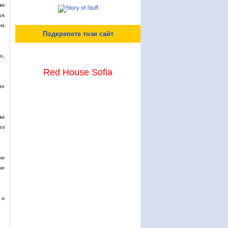
ва
ук
на
Подкрепете този сайт
о,
Red House Sofia
те
ва
ел
ки
ме
 и