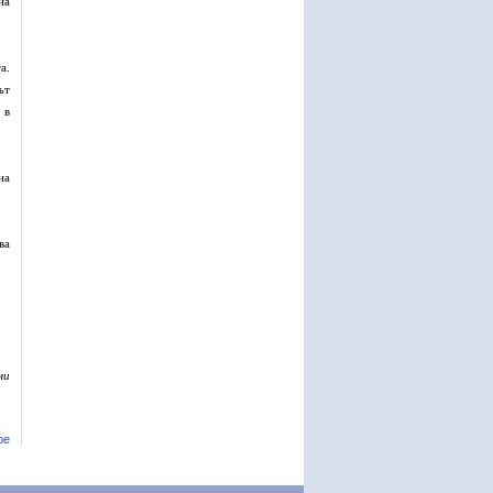
на
а.
ът
 в
на
ва
ми
ре