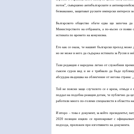
поток”, съвършено антибългарските и антиевропейски
безнаказано, защитават руските имперски интереси за
Българското общество обаче едва що започна да 
Министерството на отбраната, а по-късно се появи от
истината по времето на комунизма.
Ето как се оказа, че нашият български преход може 
но не може в него да съдържа истината за Русия и не
Тази редакция е наредена лично от служебния преми
съвсем суров вид и не е трябвало да бъде публик
абсурдна въздишка на облекчение от негова страна: 
Той не поясни защо случилото се е криза, откъде е 
поддал на подобна реакция дотам, че публично да це
работили много по-големи специалисти в областта на
И второ – това е документ, за който президентът, п
2020 позиции изцяло се припокриват с официална
подхода, приложен при изготвянето на документа.