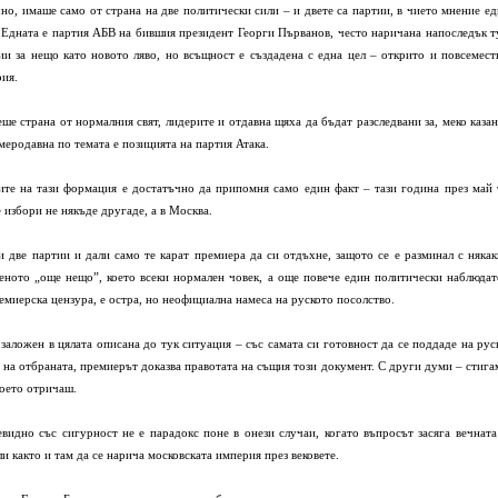
но, имаше само от страна на две политически сили – и двете са партии, в чието мнение ед
. Едната е партия АБВ на бившия президент Георги Първанов, често наричана напоследък т
 за нещо като новото ляво, но всъщност е създадена с една цел – открито и повсемест
рия.
ше страна от нормалния свят, лидерите и отдавна щяха да бъдат разследвани за, меко казан
еродавна по темата е позицията на партия Атака.
ите на тази формация е достатъчно да припомня само един факт – тази година през май 
 избори не някъде другаде, а в Москва.
и две партии и дали само те карат премиера да си отдъхне, защото се е разминал с някак
еното „още нещо”, което всеки нормален човек, а още повече един политически наблюдат
емиерска цензура, е остра, но неофициална намеса на руското посолство.
 заложен в цялата описана до тук ситуация – със самата си готовност да се поддаде на рус
на отбраната, премиерът доказва правотата на същия този документ. С други думи – стига
което отричаш.
видно със сигурност не е парадокс поне в онези случаи, когато въпросът засяга вечната
 както и там да се нарича московската империя през вековете.