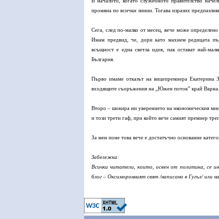
В началото, когато служебното правителство начел
промяна по всички линии. Тогава изразих предпазливи
Сега, след по-малко от месец, вече може определено
Имам предвид, че, дори като махнем редицата пъ
всъщност е една светла идея, пак остават най-мал
България.
Първо имаме отказът на вицепремиера Екатерина З
входящите съоръжения на „Южен поток” край Варна
Второ – шокира ни уверението на икономическия мин
и този трети гаф, при който вече самият премиер тре
За мен поне това вече е достатъчно основание категор
Забележка:
Всички читатели, които, освен от политика, се и
блог – Оксиморонният свят /написано в Гугъл/ или на