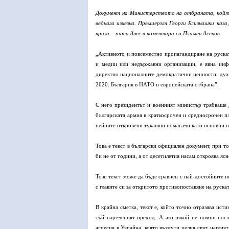
Документ на Министерството на отбраната, който 
веднага изчезна. Премиерът Георги Близнашки каз
криза – пита днес в коментара си Пламен Асенов.
„Активното и повсеместно пропагандиране на рускат
и медии или недържавни организации, е явна инф
директно националните демократични ценности, дух 
2020: България в НАТО и европейската отбрана”.
С него президентът и военният министър трябваше д
българската армия в краткосрочен и средносрочен пл
нейните откровени тукашни помагачи като основни и
Това е текст в български официален документ, при т
би не от години, а от десетилетия насам откроява яс
Този текст може да бъде сравнен с най-достойните п
с главите си за откритото противопоставяне на руска
В крайна сметка, текст е, който точно отразява ист
тъй нареченият преход. А ако някой не помни посл
агресия в Украйна, която възмути целия свят, наглия