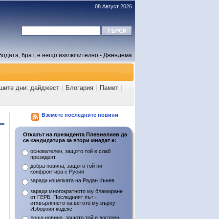
08 Август 2026
бодата, брат, е нещо изключително - Джендема
ашите дни: дайджест
|
Блогария
|
Памет
|
Вземете последните новини
Отказът на президента Плевнелиев да
се кандидатира за втори мнадат е:
основателен, защото той е слаб
президент
добра новина, защото той ни
конфронтира с Русия
заради изцепката на Радан Кънев
заради многократното му бламиране
от ГЕРБ. Последният път -
отхвърлянето на ветото му върху
Изборния кодекс
лоша новина, защото той е достоен