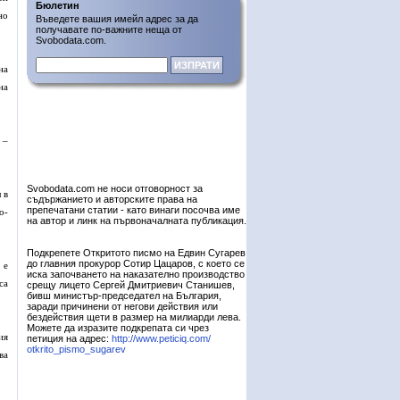
Бюлетин
но
Въведете вашия имейл адрес за да
получавате по-важните неща от
Svobodata.com.
на
на
 –
Svobodata.com не носи отговорност за
 в
съдържанието и авторските права на
препечатани статии - като винаги посочва име
о-
на автор и линк на първоначалната публикация.
Подкрепете Откритото писмо на Едвин Сугарев
до главния прокурор Сотир Цацаров, с което се
 е
иска започването на наказателно производство
са
срещу лицето Сергей Дмитриевич Станишев,
бивш министър-председател на България,
заради причинени от негови действия или
бездействия щети в размер на милиарди лева.
Можете да изразите подкрепата си чрез
ия
петиция на адрес:
http://www.peticiq.com/
otkrito_pismo_sugarev
ва