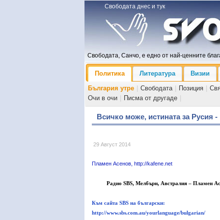
Свободата днес и тук
Свободата, Санчо, е едно от най-ценните блага
Политика
Литература
Визии
България утре
|
Свободата
|
Позиция
|
Св
Очи в очи
|
Писма от другаде
|
Всичко може, истината за Русия -
29 Август 2014
Пламен Асенов, http://kafene.net
Радио SBS, Мелбърн, Австралия – Пламен Ас
Към сайта SBS на български:
http://www.sbs.com.au/yourlanguage/bulgarian/