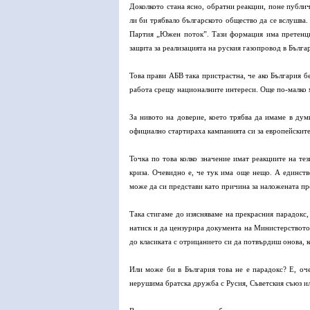
Доколкото стана ясно, обратни реакции, поне публич
ли би трябвало българското общество да се вслушва
Партия „Южен поток”. Тази формация има претенции
защита за реализацията на руския газопровод в Бълга
Това прави АБВ така пристрастна, че ако България бе
работа срещу националните интереси. Още по-малко м
За нивото на доверие, което трябва да имаме в дум
официално стартираха кампанията си за европейските
Точка по това колко значение имат реакциите на тез
криза. Очевидно е, че тук има още нещо. А единств
може да си представи като причина за наложената пр
Така стигаме до изясняваме на прекрасния парадокс,
натиск и да цензурира документа на Министерството 
до класиката с отрицанието си да потвърдиш онова, 
Или може би в България това не е парадокс? Е, оче
нерушима братска дружба с Русия, Съветския съюз или