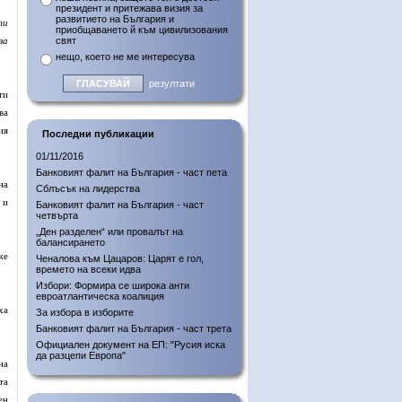
президент и притежава визия за
развитието на България и
ти
приобщаването й към цивилизования
за
свят
нещо, което не ме интересува
резултати
ти
ва
ия
Последни публикации
01/11/2016
Банковият фалит на България - част пета
на
Сблъсък на лидерства
 и
Банковият фалит на България - част
четвърта
„Ден разделен“ или провалът на
балансирането
же
Ченалова към Цацаров: Царят е гол,
времето на всеки идва
Избори: Формира се широка анти
евроатлантическа коалиция
ха
За избора в изборите
Банковият фалит на България - част трета
Официален документ на ЕП: "Русия иска
да разцепи Европа"
на
та
ен