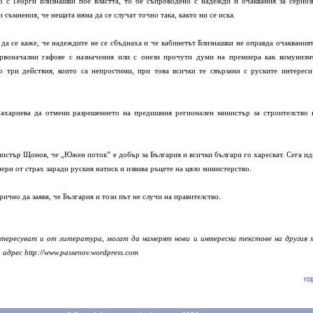
о с Георги Близнашки пое властта, то бе съпроводено с надежди и очаквания за сериоз
 съмнения, че нещата няма да се случат точно така, както ни се иска.
 да се каже, че надеждите не се сбъднаха и че кабинетът Близнашки не оправда очакваният
рвоначални гафове с назначения или с онези прочути думи на премиера как комунизм
ко три действия, които са непростими, при това всички те свързани с руските интереси
ахариева да отмени разрешението на предишния регионален министър за строителство 
.
истър Щонов, че „Южен поток” е добър за България и всички българи го харесват. Сега ид
пери от страх заради руския натиск и извива ръцете на цяло министерство.
ично да заявя, че България и този път не случи на правителство.
нтересуват и от литература, могат да намерят нови и интересни текстове на другия 
 адрес http://www.passenov.wordpress.com
го