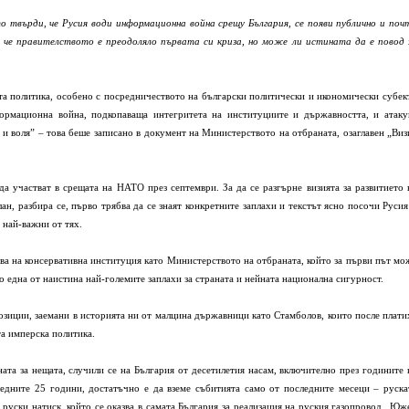
твърди, че Русия води информационна война срещу България, се появи публично и поч
а, че правителството е преодоляло първата си криза, но може ли истината да е повод 
а политика, особено с посредничеството на български политически и икономически субек
ормационна война, подкопаваща интегритета на институциите и държавността, и атаку
и воля” – това беше записано в документ на Министерството на отбраната, озаглавен „Виз
а участват в срещата на НАТО през септември. За да се разгърне визията за развитието 
ан, разбира се, първо трябва да се знаят конкретните заплахи и текстът ясно посочи Русия
 най-важни от тях.
ова на консервативна институция като Министерството на отбраната, който за първи път мо
но една от наистина най-големите заплахи за страната и нейната национална сигурност.
озиции, заемани в историята ни от малцина държавници като Стамболов, които после плати
та имперска политика.
ината за нещата, случили се на България от десетилетия насам, включително през годините 
едните 25 години, достатъчно е да вземе събитията само от последните месеци – руска
т руски натиск, който се оказва в самата България за реализация на руския газопровод „Юж