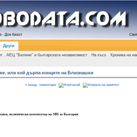
 - Дон Кихот
Сво
Други
ят
|
АЕЦ "Белене" и българската независимост
|
На късо
|
Хроника на н
 не, или кой дърпа конците на Близнашки
« назад
коментари
енов, политически коментатор на SBS за България