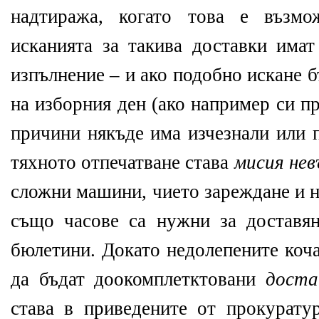
надтиража, когато това е възмо
исканията за такива доставки има
изпълнение – и ако подобно искане 
на изборния ден (ако например си п
причини някъде има изчезнали или 
тяхното отпечатване става
мисия не
сложни машини, чието зареждане и н
също часове са нужни за доставян
бюлетини. Докато недолепените коч
да бъдат доокомплетктовани
доста
става в приведените от прокуратур