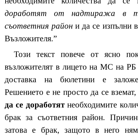
необходимите количества да се
доработят от надтиража
в т
съответния район
и да се изпълни в
Възложителя.”
Този текст повече от ясно пок
възложителят в лицето на МС на РБ
доставка на бюлетини е залож
Решението е не просто да се вземат,
да се доработят
необходимите колич
брак за съответния район. Причин
затова е брак, защото в него н