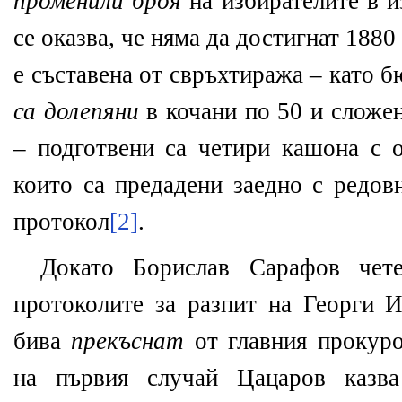
променили броя
на избирателите в и
се оказва, че няма да достигнат 1880
е съставена от свръхтиража – като 
са долепяни
в кочани по 50 и сложе
– подготвени са четири кашона с
които са предадени заедно с редов
протокол
[2]
.
Докато Борислав Сарафов чет
протоколите за разпит на Георги И
бива
прекъснат
от главния прокур
на първия случай Цацаров казва