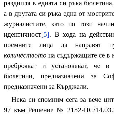
раздипля в едната си ръка бюлетина
а в другата си ръка една от мострит
журналистите, като по този нач
идентичност
[5]
. В хода на действи
поемните лица да направят п
количеството
на съдържащите се в к
преброяват и установяват, че в
бюлетини, предназначени за С
предназначени за Кърджали.
Нека си спомним сега за вече ц
97 към Решение № 2152-НС/14.03.