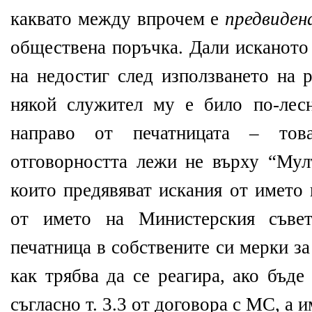
каквато между впрочем е
предвиден
обществена поръчка. Дали исканото 
на недостиг след използването на 
някой служител му е било по-лес
направо от печатницата – то
отговорността лежи не върху “Мулт
които предявяват искания от името 
от името на Министерския съвет
печатница в собствените си мерки з
как трябва да се реагира, ако бъде
съгласно т. 3.3 от договора с МС, а 