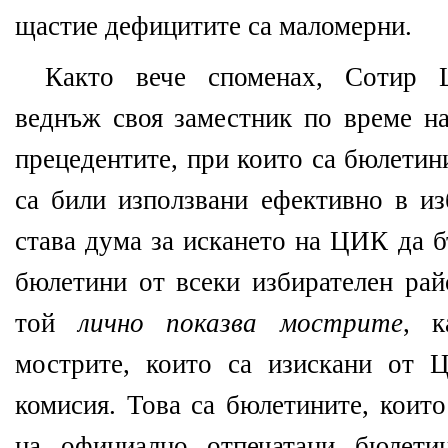
щастие дефицитите са маломерни.
Както вече споменах, Сотир 
веднъж своя заместник по време на
прецедентите, при които са бюлетин
са били използвани ефективно в из
става дума за искането на ЦИК да б
бюлетини от всеки избирателен ра
той
лично показва мострите
, к
мострите, които са изискани от Ц
комисия. Това са бюлетините, коит
на официално отпечатани бюлети