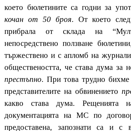
което бюлетините са годни за упо
кочан от 50 броя
. От което след
прибрала от склада на “Му
непосредствено ползване бюлетини
тържествено и с апломб на журнали
обществеността, че става дума за 
престъпно
. При това трудно бихме
представителите на обвинението
пр
какво става дума. Рещенията 
документацията на МС по догово
предоставена, запознати са и с 