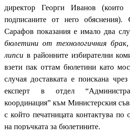
директор Георги Иванов (които 
подписаните от него обяснения).
Сарафов показания е имало два слу
бюлетини от технологичния брак
липси
в районните избирателни коми
взети пак оттам бюлетини като мо
случая доставката е поискана чре
експерт в отдел “Администра
координация” към Министерския съве
с който печатницата контактува по
на поръчката за бюлетините.