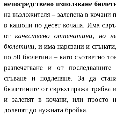
непосредствено използване бюлет
на възложителя – залепена в кочани 
в кашони по десет кочана. Има свръ
от
качествено отпечатани, но не
бюлетини,
и има нарязани и сгънати
по 50 бюлетини – като съответно то
разпечатване и от последващите 
сгъване и подлепяне. За да ста
бюлетините от свръхтиража трябва и
и залепят в кочани, или просто 
долепят до нужната бройка.