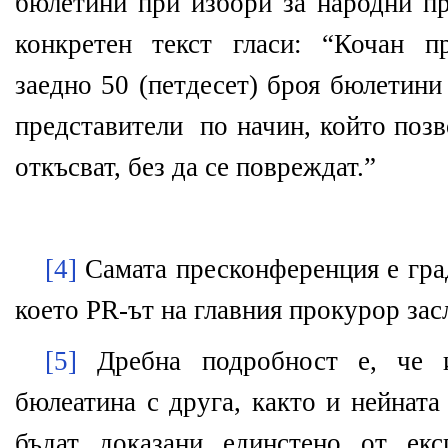
бюлетини при избори за народни пр
конкретен текст гласи: “Кочан п
заедно 50 (петдесет) броя бюлетини
представители
по начин, който позв
откъсват, без да се повреждат.”
[4]
Самата пресконференция е град
което
PR-
ът на главния прокурор за
[5]
Дребна подробност е, че и
бюлеатина с друга, както и нейната
бъдат доказани единстено от ек