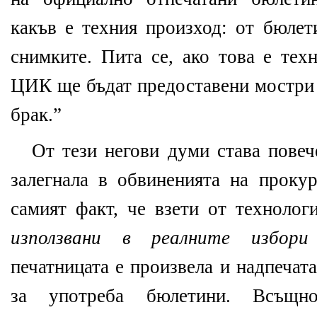
какъв е техния произход: от бюлет
снимките. Пита се, ако това е тех
ЦИК ще бъдат предоставени мостри 
брак.”
От тези негови думи става повеч
залегнала в обвиненията на прокур
самият факт, че взети от технолог
използвани в реалните избори
печатницата е произвела и надпечат
за употреба бюлетини. Всъщно