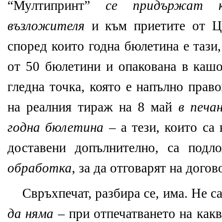
“Мултипринт”
се придържат к
възложителя
и към приетите от Ц
според които годна бюлетина е тази,
от 50 бюлетини и опакована в кашо
гледна точка, която е напълно прав
на реалния тираж на 8 май
в печа
годна бюлетина
– а тези, които са 
доставени допълнително, са под
обработка
, за да отговарят на дого
Свръхпечат, разбира се, има. Не с
да няма
– при отпечатването на какв