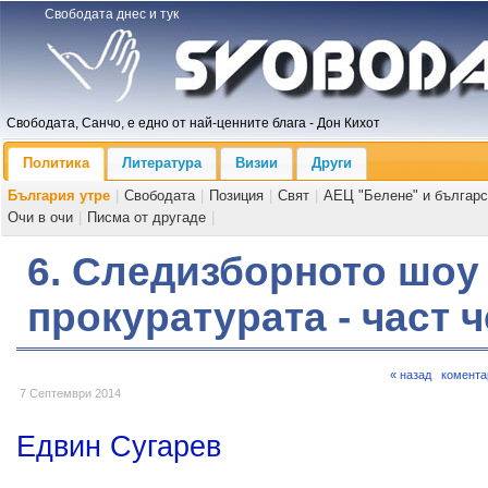
Свободата днес и тук
Свободата, Санчо, е едно от най-ценните блага - Дон Кихот
Политика
Литература
Визии
Други
България утре
|
Свободата
|
Позиция
|
Свят
|
АЕЦ "Белене" и българс
Очи в очи
|
Писма от другаде
|
6. Следизборното шоу
прокуратурата - част 
« назад
комента
7 Септември 2014
Едвин Сугарев