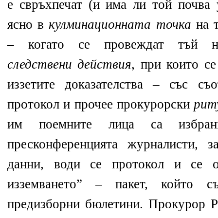
е свръхпечат (и има ли той почва 
ясно в
кулминационната точка
на т
– когато се провеждат тъй 
следствени действия
, при които се
иззетите доказателства – със съ
протокол и прочее прокурорски
рит
им поемните лица са избра
пресконференцията журналисти, з
данни, води се протокол и се
изземването” – пакет, който 
предизборни бюлетини. Прокурор Р