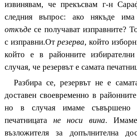
извинявам, че прекъсвам г-н Сара
следния въпрос: ако някъде има
откъде
се получават изправните? То
с изправни.От
резерва
, който изборн
който е в районните избирателни
случая, че резервът е самата печатни
Разбира се, резервът не е самат
доставен своевременно в районните
но в случая имаме съвършено 
печатницата
не носи вина
. Имаме
възложителя за допълнителна до