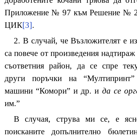
доработените кочани трябва да отг
Приложение № 97 към Решение № 21
ЦИК
[3]
.
2. В случай, че Възложителят е и
са повече от произведения надтираж
съответния район, да се спре те
други поръчки на “Мултипринт
машини “Комори” и др. и
да се ор
им.”
В случая, струва ми се, е я
поисканите допълнително бюлети