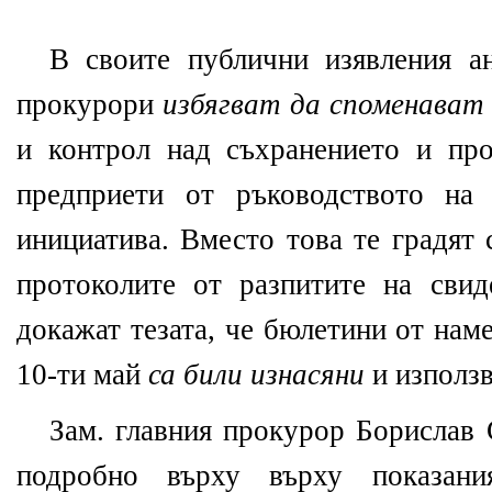
В своите публични изявления а
прокурори
избягват да споменават
и контрол над съхранението и про
предприети от ръководството на 
инициатива. Вместо това те градят 
протоколите от разпитите на свид
докажат тезата, че бюлетини от нам
10-ти май
са били изнасяни
и използв
Зам. главния прокурор Борислав 
подробно върху върху показани